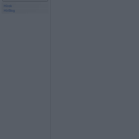
Hírek
HírBlog