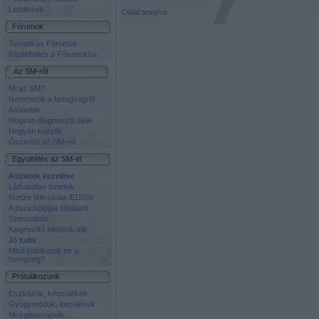
Letöltések
Oldal tetejére
Fórumok
Tematikus Fórumok
Képfeltöltés a Fórumokba
Az SM-ről
Mi az SM?
Ismertetők a betegségről
A tünetek
Hogyan diagnosztizálják
Hogyan kezelik
Őszintén az SM-ről
Együttélés az SM-el
A tünetek kezelése
Láthatatlan tünetek
Kurtze féle skála /EDSS/
A pszichológia oldaláról
Szexualitás
Kiegészítő információk
Jó tudni
Mitől indulhatott be a
betegség?
Próbálkozunk
Eszközök, készülékek
Gyógymódok, kezelések
Mozgásterápiák