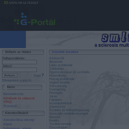
AJÁNLOM AZ OLDALT
Belépés az oldalra
A tünetek kezelése
Felhasználónév:
A könyvről
Bevezető
Látás problémák
Jelszó:
Zsibbadás
Egyensúlyzavar és szédülés
Súgó
Kimerültség
Hólyag problémák
Elfelejtettem a jelszót
Végbél tünetek
Görcsösség
Menü
Gyengeség
Remegés
Bemutatkozás
Járás
Kérdések és válaszok
Fájdalom
(FAQ)
Nyomáskelések
Promóció
Depresszió
Észlelés és felfogóképesség
A levelezőlistáról
Szexuális rendellenességek
Beszéd
A levelezőlista etikettje
Nyelés
További tünetek
Képek
Összefoglaló
Felmérések, adatok