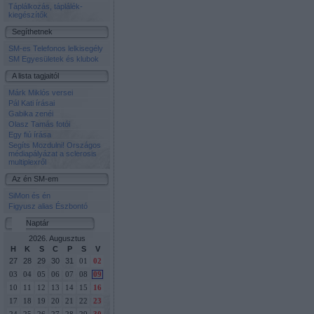
Táplálkozás, táplálék-
kiegészítők
Segíthetnek
SM-es Telefonos lelkisegély
SM Egyesületek és klubok
A lista tagjaitól
Márk Miklós versei
Pál Kati írásai
Gabika zenéi
Olasz Tamás fotói
Egy fiú írása
Segíts Mozdulni! Országos
médiapályázat a sclerosis
multiplexről
Az én SM-em
SiMon és én
Figyusz alias Észbontó
Naptár
2026. Augusztus
H
K
S
C
P
S
V
27
28
29
30
31
01
02
03
04
05
06
07
08
09
10
11
12
13
14
15
16
17
18
19
20
21
22
23