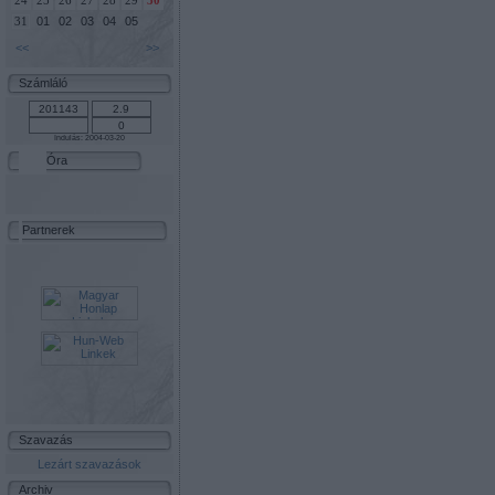
24
25
26
27
28
29
30
01
02
03
04
05
31
<<
>>
Számláló
Indulás: 2004-03-20
Óra
Partnerek
Szavazás
Lezárt szavazások
Archiv