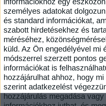
információkhoz egy eszközön,
személyes adatokat dolgozunk
és standard információkat, a
szabott hirdetésekhez és tart
méréséhez, közönségmérésekh
küld.
Az Ön engedélyével mi é
módszerrel szerzett pontos g
információkat is felhasználhat
hozzájárulhat ahhoz, hogy mi é
szerint adatkezelést végezzü
hozzájárulás megadása vagy e
információkhoz juthat, és megv