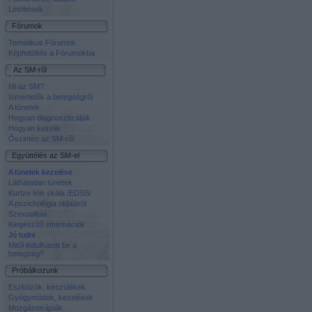
Letöltések
Fórumok
Tematikus Fórumok
Képfeltöltés a Fórumokba
Az SM-ről
Mi az SM?
Ismertetők a betegségről
A tünetek
Hogyan diagnosztizálják
Hogyan kezelik
Őszintén az SM-ről
Együttélés az SM-el
A tünetek kezelése
Láthatatlan tünetek
Kurtze féle skála /EDSS/
A pszichológia oldaláról
Szexualitás
Kiegészítő információk
Jó tudni
Mitől indulhatott be a
betegség?
Próbálkozunk
Eszközök, készülékek
Gyógymódok, kezelések
Mozgásterápiák