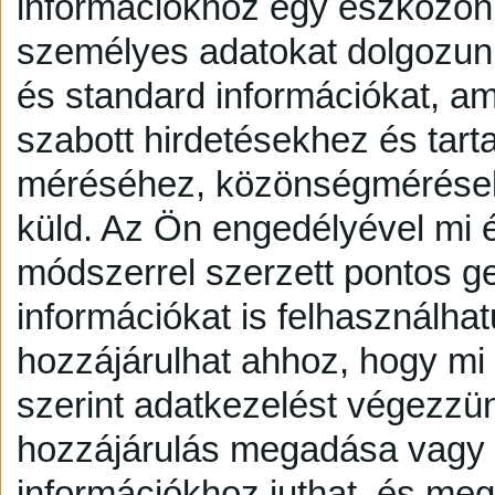
információkhoz egy eszközön,
személyes adatokat dolgozunk
és standard információkat, a
szabott hirdetésekhez és tart
méréséhez, közönségmérésekh
küld.
Az Ön engedélyével mi é
módszerrel szerzett pontos g
információkat is felhasználhat
hozzájárulhat ahhoz, hogy mi é
szerint adatkezelést végezzü
hozzájárulás megadása vagy e
információkhoz juthat, és megv