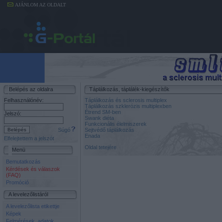
AJÁNLOM AZ OLDALT
Belépés az oldalra
Táplálkozás, táplálék-kiegészítők
Felhasználónév:
Táplálkozás és sclerosis multiplex
Táplálkozás szklerózis multiplexben
Étrend SM-ben
Jelszó:
Swank diéta
Funkcionális élelmiszerek
Súgó
Sejtvédő táplálkozás
Enada
Elfelejtettem a jelszót
Oldal tetejére
Menü
Bemutatkozás
Kérdések és válaszok
(FAQ)
Promóció
A levelezőlistáról
A levelezőlista etikettje
Képek
Felmérések, adatok