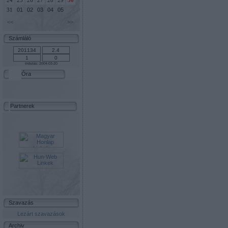
24
25
26
27
28
29
30
01
02
03
04
05
31
<<
>>
Számláló
Indulás: 2004-03-20
Óra
Partnerek
Szavazás
Lezárt szavazások
Archiv