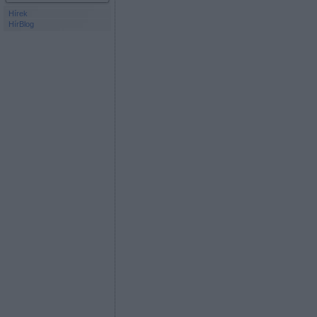
Hírek
HírBlog