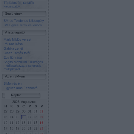
Táplálkozás, táplálék-
kiegészítők
Segíthetnek
SM-es Telefonos lelkisegély
SM Egyesületek és klubok
A lista tagjaitól
Márk Miklós versei
Pál Kati írásai
Gabika zenéi
Olasz Tamás fotói
Egy fiú írása
Segíts Mozdulni! Országos
médiapályázat a sclerosis
multiplexről
Az én SM-em
SiMon és én
Figyusz alias Észbontó
Naptár
2026. Augusztus
H
K
S
C
P
S
V
27
28
29
30
31
01
02
03
04
05
06
07
08
09
10
11
12
13
14
15
16
17
18
19
20
21
22
23