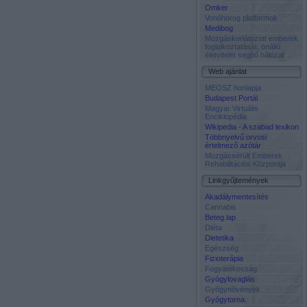
Omker
Vonóhorog platformok
Medibog
Mozgáskorlátozott emberek
foglalkoztatását, önálló
életvitelét segítő hálózat
Web ajánlat
MEOSZ honlapja
Budapest Portál
Magyar Virtuális
Enciklopédia
Wikipedia - A szabad lexikon
Többnyelvű orvosi
értelmező azótár
Mozgássérült Emberek
Rehabilitációs Központja
Linkgyűjtemények
Akadálymentesítés
Cannabis
Beteg.lap
Diéta
Dietetika
Egészség
Fizioterápia
Fogyatékosság
Gyógylovaglás
Gyógynövények
Gyógytorna