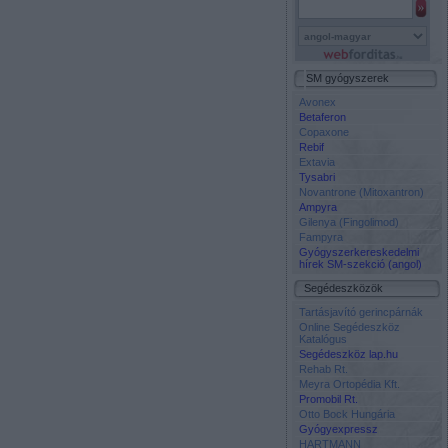
SM gyógyszerek
Avonex
Betaferon
Copaxone
Rebif
Extavia
Tysabri
Novantrone (Mitoxantron)
Ampyra
Gilenya (Fingolimod)
Fampyra
Gyógyszerkereskedelmi
hírek SM-szekció (angol)
Segédeszközök
Tartásjavító gerincpárnák
Online Segédeszköz
Katalógus
Segédeszköz lap.hu
Rehab Rt.
Meyra Ortopédia Kft.
Promobil Rt.
Otto Bock Hungária
Gyógyexpressz
HARTMANN