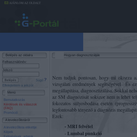
AJÁNLOM AZ OLDALT
Belépés az oldalra
Hogyan diagnosztizálják
Felhasználónév:
Jelszó:
Nem tudjuk pontosan, hogy mi okozza az S
Súgó
vizsgálati eredmények segitségével
És ez
Elfelejtettem a jelszót
megállapitása, diagnosztizálása. Sokkal neh
Menü
az SM diagnózisát sokszor nem is lehet tel
Bemutatkozás
fokozatos súlyosbodása esetén (progressz
Kérdések és válaszok
(FAQ)
legfontosabb tényező a diagnózis megállapít
Promóció
Ezek:
A levelezőlistáról
- MRI felvétel
A levelezőlista etikettje
Lumbal punkció
-
Képek
Felmérések, adatok