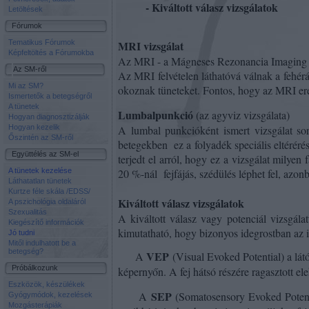
- Kiváltott válasz vizsgálatok
Letöltések
Fórumok
Tematikus Fórumok
MRI vizsgálat
Képfeltöltés a Fórumokba
Az MRI - a Mágneses Rezonancia Imaging (l
Az SM-ről
Az MRI felvételen láthatóvá válnak a fehér
Mi az SM?
okoznak tüneteket. Fontos, hogy az MRI er
Ismertetők a betegségről
A tünetek
Lumbalpunkció
(az agyviz vizsgálata)
Hogyan diagnosztizálják
Hogyan kezelik
A lumbal punkcióként ismert vizsgálat so
Őszintén az SM-ről
betegekben
ez a folyadék speciális eltérér
Együttélés az SM-el
terjedt el arról, hogy ez a vizsgálat milyen 
A tünetek kezelése
20 %-nál
fejfájás, szédülés léphet fel, azo
Láthatatlan tünetek
Kurtze féle skála /EDSS/
Kiváltott válasz vizsgálatok
A pszichológia oldaláról
Szexualitás
A kiváltott válasz vagy potenciál vizsgálat
Kiegészítő információk
kimutatható, hogy bizonyos idegrostban az 
Jó tudni
Mitől indulhatott be a
betegség?
VEP
A
(Visual Evoked Potential) a látó
Próbálkozunk
képernyőn. A fej hátsó részére ragasztott el
Eszközök, készülékek
SEP
A
(Somatosensory Evoked Potenti
Gyógymódok, kezelések
Mozgásterápiák