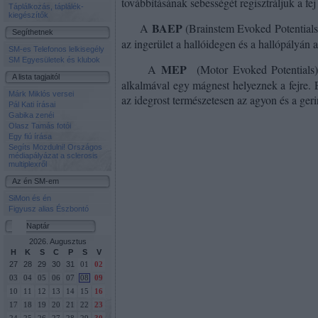
továbbításának sebességét regisztráljuk a fej
Táplálkozás, táplálék-
kiegészítők
BAEP
A
(Brainstem Evoked Potentials)
Segíthetnek
az ingerület a hallóidegen és a hallópályán 
SM-es Telefonos lelkisegély
SM Egyesületek és klubok
MEP
A
(Motor Evoked Potentials)
A lista tagjaitól
alkalmával egy mágnest helyeznek a fejre. 
Márk Miklós versei
az idegrost természetesen az agyon és a geri
Pál Kati írásai
Gabika zenéi
Olasz Tamás fotói
Egy fiú írása
Segíts Mozdulni! Országos
médiapályázat a sclerosis
multiplexről
Az én SM-em
SiMon és én
Figyusz alias Észbontó
Naptár
2026. Augusztus
H
K
S
C
P
S
V
27
28
29
30
31
01
02
03
04
05
06
07
08
09
10
11
12
13
14
15
16
17
18
19
20
21
22
23