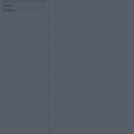
Hírek
HírBlog