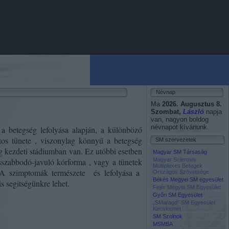
Névnap
Ma
2026. Augusztus 8.
Szombat
,
László
napja
van, nagyon boldog
névnapot kívánunk.
a betegség lefolyása alapján, a különböző
os tünete , viszonylag könnyű a betegség
SM szervezetek
ég kezdeti stádiumban van. Ez utóbbi esetben
Magyar SM Társaság
osszabbodó-javuló kórforma , vagy a tünetek
Magyar Sclerosis
Multiplexes Betegek
. A szimptomák természete
és lefolyása a
Országos Szövetsége
Békés Megyei SM egyesület
is segitségünkre lehet.
Fejér Megyei SM Egyesület
Győri SM Egyesület
„SMaragd” SM Egyesület
Kecskemét
SM Szolnok
MSMBA