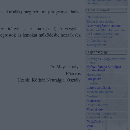
Hivatala
Hasznos linkek
tt elektródák) megméri, milyen gyorsan halad
Útvonaltervezés
Bevásárlószolgálat
BKV mozgássérülteknek
er irányitja a test mozgásait). A vizsgálat
A Magyar SM Info tanácsai
idegrostok az izmokat működésbe hozzák (ez
az interneten olvasható
orvosi információk
értékeléséhez
Állásajánlatok
Egészségügy
Országos Gyógyszerészeti
Intézet
Dr. Mayer Ibolya
Egészségügyi Stratégiai
Kutatóintézet
Főorvos
Harmonet
Uzsoki Kórház Neuralgiai Osztály
Házipatika
InforMed
Laborvizsgálatok
Medical Info Média
Medlink
Medipress
Patika Magazin
Pharmindex
Pirula.net - Az orvosi
szövegek otthona
PirulaPatika
Vital