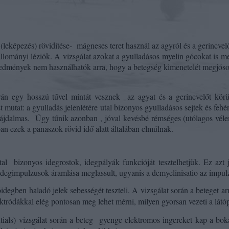
eképezés) rövidítése-
mágneses teret használ az agyról és a gerincvelő
állományi léziók. A vizsgálat azokat a gyulladásos myelin gócokat is
edmények nem használhatók arra, hogy a betegség kimenetelét megjóso
rán egy hosszú tűvel mintát vesznek
az agyat és a gerincvelőt kör
ést mutat: a gyulladás jelenlétére utal bizonyos gyulladásos sejtek és fe
fájdalmas.
Úgy tűnik azonban , jóval kevésbé rémséges (utólagos vélem
nban ezek a panaszok rövid idő alatt általában elmúlnak.
tal
bizonyos idegrostok, idegpályák funkcióját tesztelhetjük. Ez azt
idegimpulzusok áramlása meglassult, ugyanis a demyelinisatio az impul
idegben haladó jelek sebességét teszteli. A vizsgálat során a beteget a
ektródákkal elég pontosan meg lehet mérni, milyen gyorsan vezeti a látó
als) vizsgálat során a beteg
gyenge elektromos ingereket kap a bok