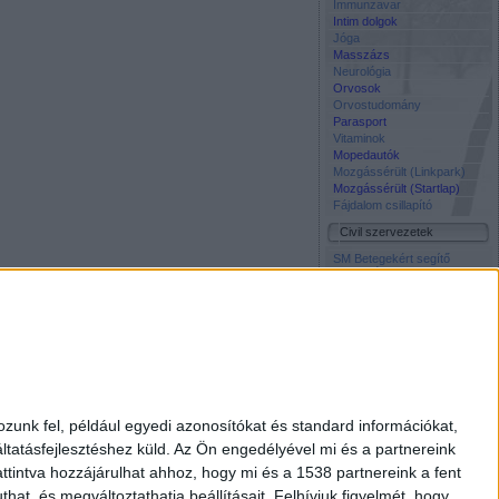
Immunzavar
Intim dolgok
Jóga
Masszázs
Neurológia
Orvosok
Orvostudomány
Parasport
Vitaminok
Mopedautók
Mozgássérült (Linkpark)
Mozgássérült (Startlap)
Fájdalom csillapító
Civil szervezetek
SM Betegekért segítő
közösség Facebook oldala
Napos Oldal Alapítvány
Szocháló -
Társadalomtudomány on-
line
Életmentő Központi
Inkubátor Alapitvany
Média
Civil Rádió
zunk fel, például egyedi azonosítókat és standard információkat,
Élet és Tudomány
tatásfejlesztéshez küld.
Az Ön engedélyével mi és a partnereink
Free TV
Interpress Magazin
ttintva hozzájárulhat ahhoz, hogy mi és a 1538 partnereink a fent
National Geographic
hat, és megváltoztathatja beállításait.
Felhívjuk figyelmét, hogy