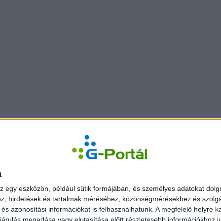
a
z egy eszközön, például sütik formájában, és személyes adatokat dolgo
z, hirdetések és tartalmak méréséhez, közönségmérésekhez és szolgál
s azonosítási információkat is felhasználhatunk. A megfelelő helyre ka
árulás megadása vagy elutasítása előtt részletesebb információkhoz jut