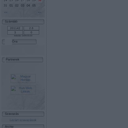
24
25
26
27
28
29
30
01
02
03
04
05
31
<<
>>
Számláló
Indulás: 2004-03-20
Óra
Partnerek
Szavazás
Lezárt szavazások
Archiv