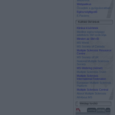
Weborvos
Webpatikus
Őssejtek a gyógyászatban
Egészségfigyelő
E.Paciens
Külföldi SM linkek
Klinikai kísérletek
Medline egészségügyi
adatbázis SM szekciója
Minden az SM-ről
MS World
MS Society of Canada
Multiple Sclerosis Resource
Centre
MS Society of UK
National Multiple Sclerosis
Society
MS-Webring (német)
Multiple Sclerosis Trust
Multiple Sclerosis
International Federation
European Multiple Sclerosis
Platform
Multiple Sclerosis Central
About Multiple Sclerosis
All About MS
Weblap fordító