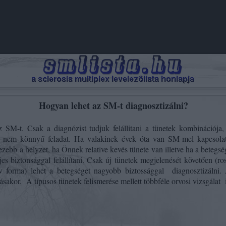
Hogyan lehet az SM-t diagnosztizálni?
M-t. Csak a diagnózist tudjuk felállitani a tünetek kombinációja, 
 nem könnyű feladat. Ha valakinek évek óta van SM-mel kapcsolat
ezebb a helyzet, ha Önnek relative kevés tünete van illetve ha a betegs
jes biztonsággal felállítani. Csak új tünetek megjelenését követően (r
iv forma) lehet a betegséget nagyobb biztossággal
diagnosztizálni
ásakor.
A típusos tünetek felismerése mellett többféle orvosi vizsgálat