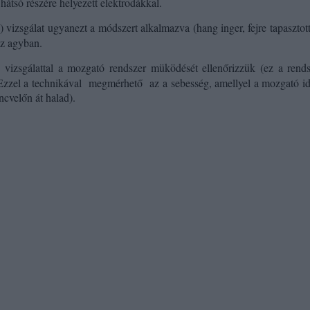
 hátsó részére helyezett elektrodákkal.
 vizsgálat ugyanezt a módszert alkalmazva (hang inger, fejre tapaszto
az agyban.
 vizsgálattal a mozgató rendszer müködését ellenőrizzük (ez a rendsz
Ezzel a technikával
megmérhető
az a sebesség, amellyel a mozgató 
ncvelőn át halad).