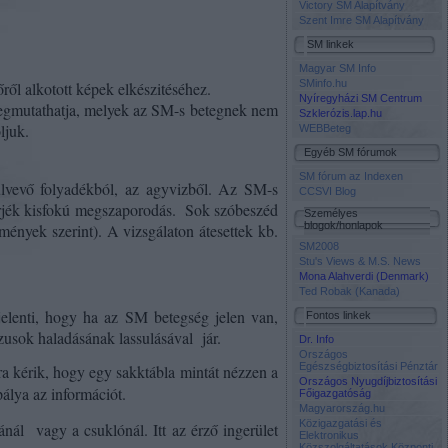
Victory SM Alapítvány
Szent Imre SM Alapítvány
SM linkek
Magyar SM Info
SMinfo.hu
ről alkotott képek elkészitéséhez.
Nyíregyházi SM Centrum
 megmutathatja, melyek az SM-s betegnek nem
Szklerózis.lap.hu
ljuk.
WEBBeteg
Egyéb SM fórumok
SM fórum az Indexen
ülvevő folyadékból, az agyvizből. Az SM-s
CCSVI Blog
hérjék kisfokú megszaporodás.
Sok szóbeszéd
Személyes
blogok/honlapok
ények szerint). A vizsgálaton átesettek kb.
SM2008
Stu's Views & M.S. News
Mona Alahverdi (Denmark)
Ted Robak (Kanada)
 jelenti, hogy ha az SM betegség jelen van,
Fontos linkek
zusok haladásának lassulásával
jár.
Dr. Info
Országos
Egészségbiztosítási Pénztár
rra kérik, hogy egy sakktábla mintát nézzen a
Országos Nyugdíjbiztosítási
pálya az információt.
Főigazgatóság
Magyarország.hu
Közigazgatási és
ánál
vagy a csuklónál. Itt az érző ingerület
Elektronikus
Közszolgáltatások Központi