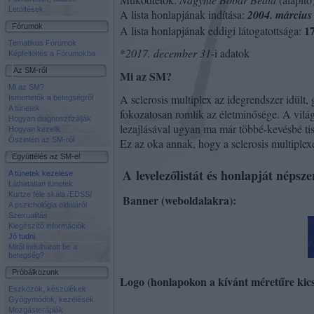
Letöltések
A lista honlapjának indítása:
2004. március
Fórumok
1
A lista honlapjának eddigi látogatottsága:
Tematikus Fórumok
*
2017. december 31
-i adatok
Képfeltöltés a Fórumokba
Az SM-ről
Mi az SM?
Mi az SM?
A sclerosis multiplex az idegrendszer idült,
Ismertetők a betegségről
A tünetek
fokozatosan romlik az életminősége. A vil
Hogyan diagnosztizálják
lezajlásával ugyan ma már többé-kevésbé tis
Hogyan kezelik
Őszintén az SM-ről
Ez az oka annak, hogy a
sclerosis
multiplex
Együttélés az SM-el
A levelezőlistát és honlapját népsz
A tünetek kezelése
Láthatatlan tünetek
Kurtze féle skála /EDSS/
Banner (weboldalakra):
A pszichológia oldaláról
Szexualitás
Kiegészítő információk
Jó tudni
Mitől indulhatott be a
betegség?
Próbálkozunk
Logo (honlapokon a kívánt méretűre kics
Eszközök, készülékek
Gyógymódok, kezelések
Mozgásterápiák