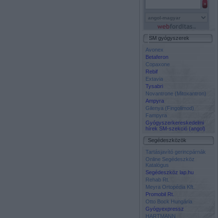
SM gyógyszerek
Avonex
Betaferon
Copaxone
Rebif
Extavia
Tysabri
Novantrone (Mitoxantron)
Ampyra
Gilenya (Fingolimod)
Fampyra
Gyógyszerkereskedelmi
hírek SM-szekció (angol)
Segédeszközök
Tartásjavító gerincpárnák
Online Segédeszköz
Katalógus
Segédeszköz lap.hu
Rehab Rt.
Meyra Ortopédia Kft.
Promobil Rt.
Otto Bock Hungária
Gyógyexpressz
HARTMANN