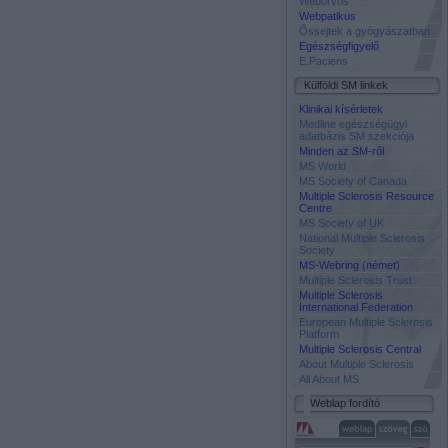
Weborvos
Webpatikus
Őssejtek a gyógyászatban
Egészségfigyelő
E.Paciens
Külföldi SM linkek
Klinikai kísérletek
Medline egészségügyi
adatbázis SM szekciója
Minden az SM-ről
MS World
MS Society of Canada
Multiple Sclerosis Resource
Centre
MS Society of UK
National Multiple Sclerosis
Society
MS-Webring (német)
Multiple Sclerosis Trust
Multiple Sclerosis
International Federation
European Multiple Sclerosis
Platform
Multiple Sclerosis Central
About Multiple Sclerosis
All About MS
Weblap fordító