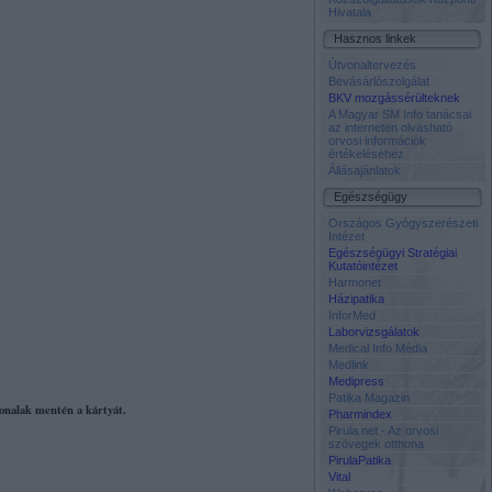
Hivatala
Hasznos linkek
Útvonaltervezés
Bevásárlószolgálat
BKV mozgássérülteknek
A Magyar SM Info tanácsai
az interneten olvasható
orvosi információk
értékeléséhez
Állásajánlatok
Egészségügy
Országos Gyógyszerészeti
Intézet
Egészségügyi Stratégiai
Kutatóintézet
Harmonet
Házipatika
InforMed
Laborvizsgálatok
Medical Info Média
Medlink
Medipress
Patika Magazin
vonalak mentén a kártyát.
Pharmindex
Pirula.net - Az orvosi
szövegek otthona
PirulaPatika
Vital