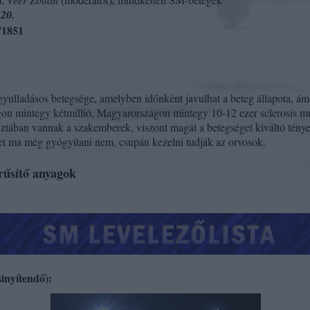
 20.
71851
 gyulladásos betegsége, amelyben időnként javulhat a beteg állapota, ám 
ágon mintegy kétmillió, Magyarországon mintegy 10-12 ezer
sclerosis
mu
ztában vannak a szakemberek, viszont magát a betegséget kiváltó ténye
et ma még gyógyítani nem, csupán kezelni tudják az orvosok.
erűsítő anyagok
inyítendő):