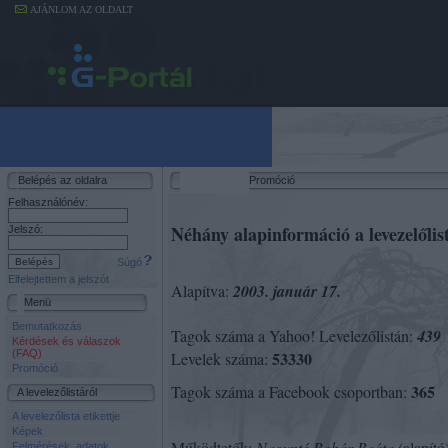
AJÁNLOM AZ OLDALT
Belépés az oldalra
Promóció
Felhasználónév:
Néhány alapinformáció a levezelőlis
Jelszó:
Súgó
Elfelejtettem a jelszót
Alapítva:
2003. január 17.
Menü
Bemutatkozás
Tagok száma a Yahoo! Levelezőlistán:
439
Kérdések és válaszok
53330
(FAQ)
Levelek száma:
Promóció
365
Tagok száma a Facebook csoportban:
A levelezőlistáról
A levelezőlista etikettje
Képek
Működtetők:
Nagynté Bobár Beáta
(alapító
Felmérések, adatok