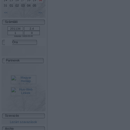
24
25
26
27
28
29
30
01
02
03
04
05
31
<<
>>
Számláló
Indulás: 2004-03-20
Óra
Partnerek
Szavazás
Lezárt szavazások
Archiv