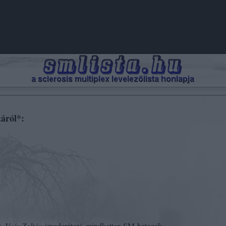
táról*:
),
Veér Zoltán
(moderátor), mindketten SM-betegek