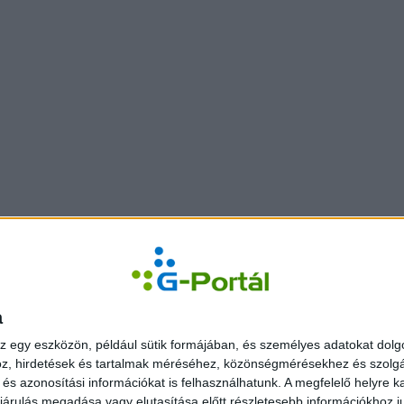
a
z egy eszközön, például sütik formájában, és személyes adatokat dolgo
z, hirdetések és tartalmak méréséhez, közönségmérésekhez és szolgál
s azonosítási információkat is felhasználhatunk. A megfelelő helyre ka
árulás megadása vagy elutasítása előtt részletesebb információkhoz jut