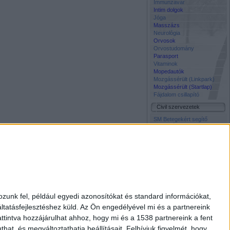
Immunzavar
Intim dolgok
Jóga
Masszázs
Neurológia
Orvosok
Orvostudomány
Parasport
Vitaminok
Mopedautók
Mozgássérült (Linkpark)
Mozgássérült (Startlap)
Fájdalom csillapító
Civil szervezetek
SM Betegekért segítő
közösség Facebook oldala
Napos Oldal Alapítvány
Szocháló -
Társadalomtudomány on-
line
Életmentő Központi
Inkubátor Alapitvany
Média
Civil Rádió
zunk fel, például egyedi azonosítókat és standard információkat,
Élet és Tudomány
tatásfejlesztéshez küld.
Az Ön engedélyével mi és a partnereink
Free TV
Interpress Magazin
ttintva hozzájárulhat ahhoz, hogy mi és a 1538 partnereink a fent
National Geographic
hat, és megváltoztathatja beállításait.
Felhívjuk figyelmét, hogy