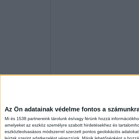
Az Ön adatainak védelme fontos a számunkr
Mi és 1538 partnereink tárolunk és/vagy férünk hozzá információkho
amelyeket az eszköz személyre szabott hirdetésekhez és tartalomho
eszközleolvasásos módszerrel szerzett pontos geolokációs adatokat é
leírtak szerint adatkezelést végezzünk. Másik lehetőségként a hozzáj