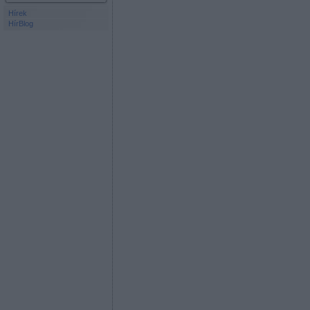
Hírek
HírBlog