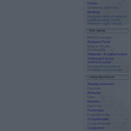
Omker
Vonóhorog platformok
Medibog
Mozgáskorlátozott emberek
foglalkoztatását, önálló
életvitelét segítő hálózat
Web ajánlat
MEOSZ honlapja
Budapest Portál
Magyar Virtuális
Enciklopédia
Wikipedia - A szabad lexikon
Többnyelvű orvosi
értelmező azótár
Mozgássérült Emberek
Rehabilitációs Központja
Linkgyűjtemények
Akadálymentesítés
Cannabis
Beteg.lap
Diéta
Dietetika
Egészség
Fizioterápia
Fogyatékosság
Gyógylovaglás
Gyógynövények
Gyógytorna