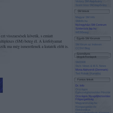
Victory SM Alapítvány
Szent Imre SM Alapítvány
SM linkek
Magyar SM Info
SMinfo.hu
Nyíregyházi SM Centrum
Szklerózis.lap.hu
WEBBeteg
ezt visszaesések követik, s emiatt
Egyéb SM fórumok
ltiplexes (SM) beteg él. A kórfolyamat
SM fórum az Indexen
zők ma még ismeretlenek a kutatók előtt is.
CCSVI Blog
Személyes
blogok/honlapok
SM2008
Stu's Views & M.S. News
Mona Alahverdi (Denmark)
Ted Robak (Kanada)
Fontos linkek
Dr. Info
Országos
Egészségbiztosítási Pénztár
Országos Nyugdíjbiztosítási
Főigazgatóság
Magyarország.hu
Közigazgatási és
Elektronikus
Közszolgáltatások Központi