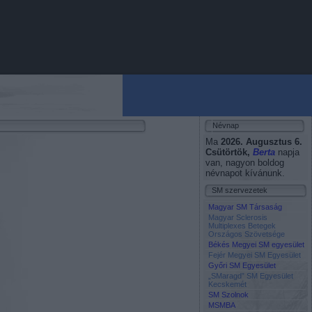
Névnap
Ma
2026. Augusztus 6.
Csütörtök
,
Berta
napja
van, nagyon boldog
névnapot kívánunk.
SM szervezetek
Magyar SM Társaság
Magyar Sclerosis
Multiplexes Betegek
Országos Szövetsége
Békés Megyei SM egyesület
Fejér Megyei SM Egyesület
Győri SM Egyesület
„SMaragd” SM Egyesület
Kecskemét
SM Szolnok
MSMBA