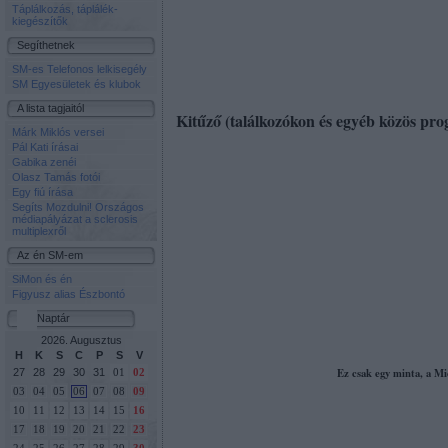
Táplálkozás, táplálék-
kiegészítők
Segíthetnek
SM-es Telefonos lelkisegély
SM Egyesületek és klubok
A lista tagjaitól
Kitűző (találkozókon és egyéb közös pr
Márk Miklós versei
Pál Kati írásai
Gabika zenéi
Olasz Tamás fotói
Egy fiú írása
Segíts Mozdulni! Országos
médiapályázat a sclerosis
multiplexről
Az én SM-em
SiMon és én
Figyusz alias Észbontó
Naptár
2026. Augusztus
H
K
S
C
P
S
V
Ez csak egy minta, a M
27
28
29
30
31
01
02
03
04
05
06
07
08
09
10
11
12
13
14
15
16
17
18
19
20
21
22
23