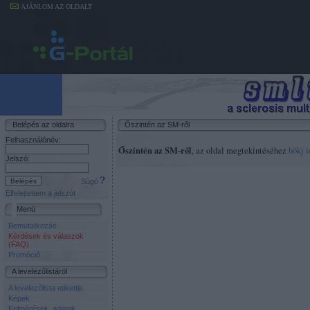
AJÁNLOM AZ OLDALT
Belépés az oldalra
Őszintén az SM-ről
Felhasználónév:
Őszintén az SM-ről
, az oldal megtekintéséhez
bökj i
Jelszó:
Súgó
Elfelejtettem a jelszót
Menü
Bemutatkozás
Kérdések és válaszok
(FAQ)
Promóció
A levelezőlistáról
A levelezőlista etikettje
Képek
Felmérések, adatok