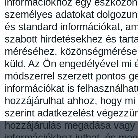
információkhoz egy eszközön,
személyes adatokat dolgozunk
és standard információkat, a
szabott hirdetésekhez és tart
méréséhez, közönségmérésekh
küld.
Az Ön engedélyével mi é
módszerrel szerzett pontos g
információkat is felhasználhat
hozzájárulhat ahhoz, hogy mi é
szerint adatkezelést végezzü
hozzájárulás megadása vagy e
információkhoz juthat, és megv