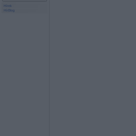
Hírek
HírBlog