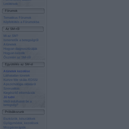
Letöltések
Fórumok
Tematikus Fórumok
Képfeltöltés a Fórumokba
Az SM-ről
Mi az SM?
Ismertetők a betegségről
A tünetek
Hogyan diagnosztizálják
Hogyan kezelik
Őszintén az SM-ről
Együttélés az SM-el
A tünetek kezelése
Láthatatlan tünetek
Kurtze féle skála /EDSS/
A pszichológia oldaláról
Szexualitás
Kiegészítő információk
Jó tudni
Mitől indulhatott be a
betegség?
Próbálkozunk
Eszközök, készülékek
Gyógymódok, kezelések
Mozgásterápiák