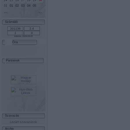
24
25
26
27
28
29
30
01
02
03
04
05
31
<<
>>
Számláló
Indulás: 2004-03-20
Óra
Partnerek
Szavazás
Lezárt szavazások
Archiv