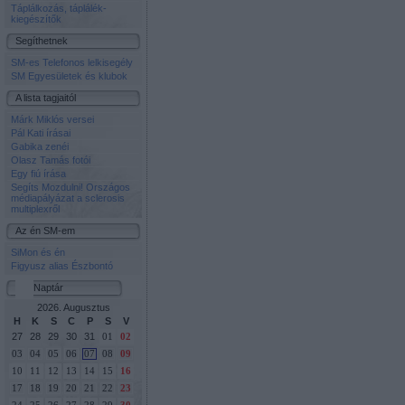
Táplálkozás, táplálék-
kiegészítők
Segíthetnek
SM-es Telefonos lelkisegély
SM Egyesületek és klubok
A lista tagjaitól
Márk Miklós versei
Pál Kati írásai
Gabika zenéi
Olasz Tamás fotói
Egy fiú írása
Segíts Mozdulni! Országos
médiapályázat a sclerosis
multiplexről
Az én SM-em
SiMon és én
Figyusz alias Észbontó
Naptár
2026. Augusztus
H
K
S
C
P
S
V
27
28
29
30
31
01
02
03
04
05
06
07
08
09
10
11
12
13
14
15
16
17
18
19
20
21
22
23