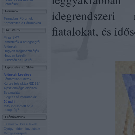
Letöltések
idegrendszeri
Fórumok
Tematikus Fórumok
Képfeltöltés a Fórumokba
fiatalokat, és idő
Az SM-ről
Mi az SM?
Ismertetők a betegségről
A tünetek
Hogyan diagnosztizálják
Hogyan kezelik
Őszintén az SM-ről
Együttélés az SM-el
A tünetek kezelése
Láthatatlan tünetek
Kurtze féle skála /EDSS/
A pszichológia oldaláról
Szexualitás
Kiegészítő információk
Jó tudni
Mitől indulhatott be a
betegség?
Próbálkozunk
Eszközök, készülékek
Gyógymódok, kezelések
Mozgásterápiák