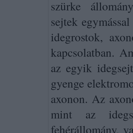
szürke állomán
sejtek egymással 
idegrostok, axon
kapcsolatban. Am
az egyik idegsej
gyenge elektromo
axonon. Az axono
mint az idegs
fehérállomány, v