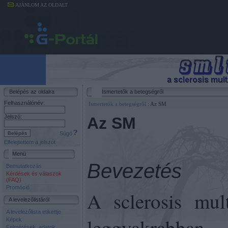
AJÁNLOM AZ OLDALT
Belépés az oldalra
Ismertetők a betegségről
Felhasználónév:
Ismertetők a betegségről
: Az SM
Jelszó:
Az SM
Súgó
Elfelejtettem a jelszót
Menü
Bevezetés
Bemutatkozás
Kérdések és válaszok
(FAQ)
Promóció
A sclerosis mul
A levelezőlistáról
A levelezőlista etikettje
leggyakrabban 
Képek
Felmérések, adatok