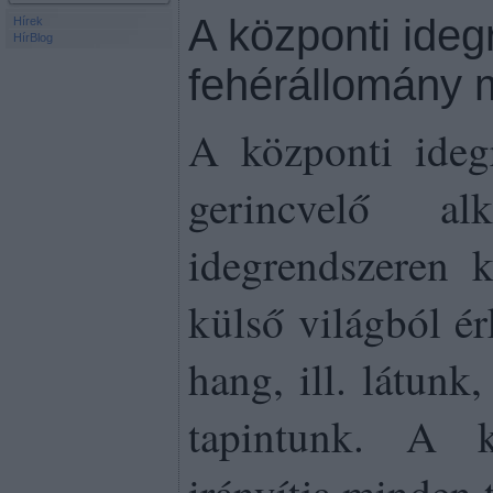
A központi ideg
Hírek
HírBlog
fehérállomány
A központi ideg
gerincvelő al
idegrendszeren k
külső világból ér
hang, ill. látunk
tapintunk. A k