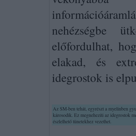
információára
nehézségbe üt
előfordulhat, ho
elakad, és ex
idegrostok is elp
Az SM-ben tehát, egyrészt a myelinben gyu
károsodik. Ez megnehezíti az idegrostok m
észlelhető tünetekhez vezethet.