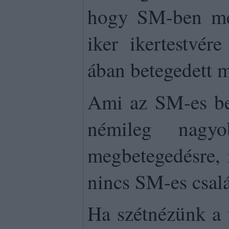
hogy SM-ben meg
iker ikertestvér
ában betegedett 
Ami az SM-es bete
némileg nagy
megbetegedésre, 
nincs SM-es csal
Ha szétnézünk a 