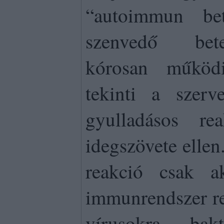
“autoimmun be
szenvedő bet
kórosan működ
tekinti a szerve
gyulladásos re
idegszövete ellen
reakció csak a
immunrendszer re
vírusokra, bak