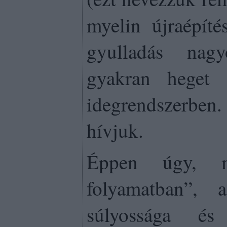
myelin újraépít
gyulladás nagy
gyakran heget
idegrendszerbe
hívjuk.
Éppen úgy, m
folyamatban”, 
súlyossága é