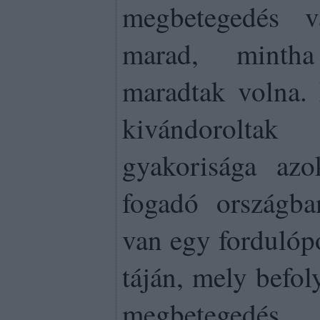
megbetegedés v
marad, mintha
maradtak volna.
kivándoroltak
gyakorisága azo
fogadó országba
van egy fordulópo
táján, mely befo
megbetegedés 