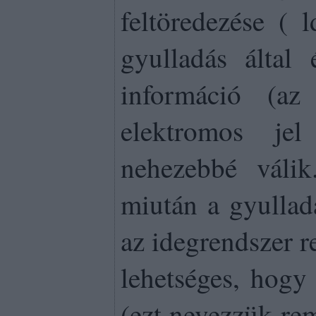
feltöredezése ( 
gyulladás által 
információ (az
elektromos je
nehezebbé váli
miután a gyulladá
az idegrendszer r
lehetséges, hogy
(ezt nevezzük re