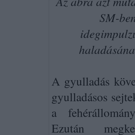
Az ábra azt mut
SM-ben
idegimpulz
haladásána
A gyulladás köve
gyulladásos sejte
a fehérállomán
Ezután megk