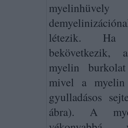
myelinhüvely
demyelinizáci
létezik. Ha 
bekövetkezik, 
myelin burkolat
mivel a myelin 
gyulladásos sejt
ábra). A mye
vékonyabbá