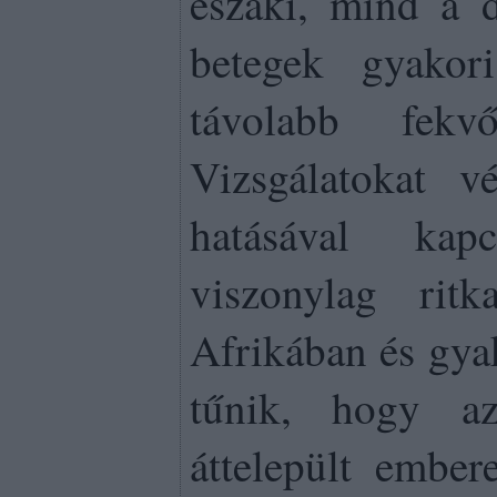
északi, mind a d
betegek gyakori
távolabb fekv
Vizsgálatokat v
hatásával ka
viszonylag rit
Afrikában és gya
tűnik, hogy az
áttelepült embe