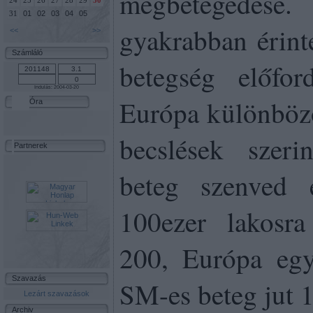
megbetegedés
24
25
26
27
28
29
30
01
02
03
04
05
31
gyakrabban érinte
<<
>>
Számláló
betegség előfor
Indulás: 2004-03-20
Európa különböző
Óra
becslések szer
Partnerek
beteg szenved 
100ezer lakosra
200, Európa egy
Szavazás
SM-es beteg jut 1
Lezárt szavazások
Archiv