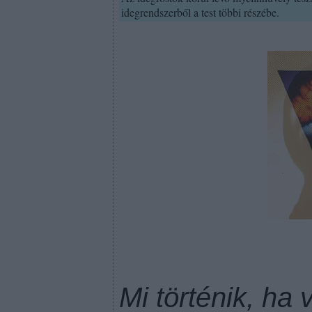
idegrendszerből a test többi részébe.
Mi történik, ha