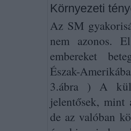
Környezeti tén
Az SM gyakorisá
nem azonos. El
embereket bete
Észak-Amerikáb
3.ábra ) A kü
jelentősek, mint
de az valóban kö