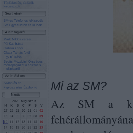
Táplálkozás, táplálék-
kiegészítők
Segíthetnek
SM-es Telefonos lelkisegély
SM Egyesületek és klubok
A lista tagjaitól
Márk Miklós versei
Pál Kati írásai
Gabika zenéi
Olasz Tamás fotói
Egy fiú írása
Segíts Mozdulni! Országos
médiapályázat a sclerosis
multiplexről
Az én SM-em
Mi az SM?
SiMon és én
Figyusz alias Észbontó
Naptár
Az SM a közp
2026. Augusztus
H
K
S
C
P
S
V
27
28
29
30
31
01
02
fehérállomá
03
04
05
06
07
08
09
10
11
12
13
14
15
16
17
18
19
20
21
22
23