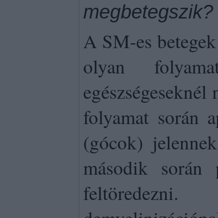
megbetegszik?
A SM-es betegek 
olyan folyam
egészségeseknél 
folyamat során a
(gócok) jelenne
második során 
feltöredez
demyelinizáci