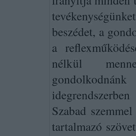
irányítja minden 
tevékenységünket
beszédet, a gondo
a reflexműködé
nélkül men
gondolkodnánk
idegrendszerbe
Szabad szemmel n
tartalmazó szövet