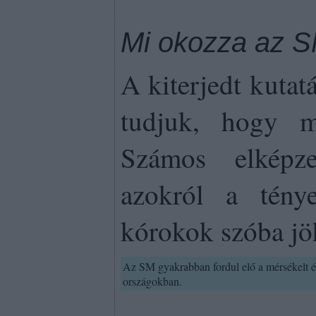
Mi okozza az S
A kiterjedt kuta
tudjuk, hogy 
Számos elképze
azokról a tény
kórokok szóba jö
Az SM gyakrabban fordul elő a mérsékelt és 
országokban.