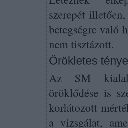
szerepét illetően
betegségre való h
nem tisztázott.
Örökletes tény
Az SM kialak
öröklődése is sz
korlátozott mérté
a vizsgálat, ame