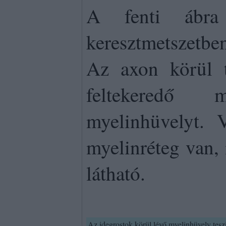
A fenti ábra
keresztmetszetbe
Az axon körül 
feltekeredő
myelinhüvelyt. 
myelinréteg van,
látható.
Az idegrostok körül lévő myelinhüvely tesz