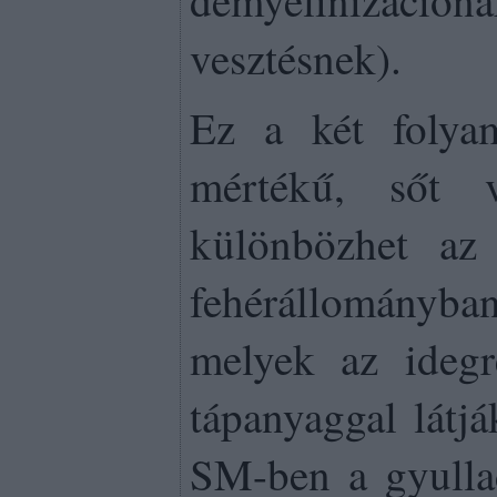
vesztésnek).
Ez a két folya
mértékű, sőt 
különbözhet az
fehérállomány
melyek az idegr
tápanyaggal látj
SM-ben a gyulla