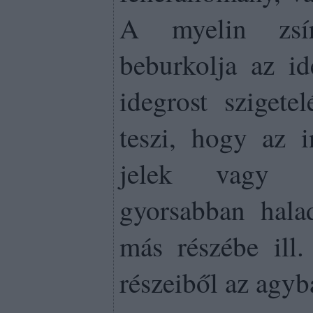
A myelin zsír
beburkolja az id
idegrost szigete
teszi, hogy az i
jelek vagy i
gyorsabban hala
más részébe ill.
részeiből az agyba