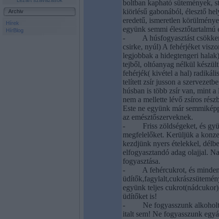
Lezárt szavazások
boltban kapható sütemények, st
kiörlésű gabonából, élesztő he
Archiv
eredetű, ismeretlen körülménye
Hírek
együnk semmi élesztőtartalmú é
HírBlog
-
A húsfogyasztást csökke
csirke, nyúl) A fehérjéket viszo
legjobbak a hidegtengeri halak)
tejből, oltóanyag nélkül készült
fehérjék( kivétel a hal) radiká
telített zsír jusson a szerveze
húsban is több zsír van, mint a
nem a mellette lévő zsíros rész
Este ne együnk már semmiképpe
az emésztőszerveknek.
-
Friss zöldségeket, és g
megfelelőket. Kerüljük a konze
kezdjünk nyers ételekkel, délbe
elfogyasztandó adag olajjal. N
fogyasztása.
-
A fehércukrot, és minde
üdítők,fagylalt,
cukrászsütemény
együnk teljes cukrot(nádcukor),
üdítőket is!
-
Ne fogyasszunk alkoholt,
italt sem! Ne fogyasszunk egyá