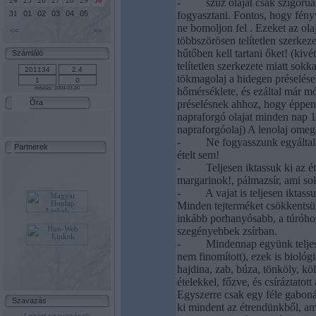
24
25
26
27
28
29
30
-
szűz olajat csak szigorú
01
02
03
04
05
fogyasztani. Fontos, hogy fén
31
ne bomoljon fel . Ezeket az olaj
<<
>>
többszörösen telítetlen szerke
hűtőben kell tartani őket! (kiv
Számláló
telítetlen szerkezete miatt sokka
tökmagolaj a hidegen préselés
Indulás: 2004-03-20
hőmérséklete, és ezáltal már mód
Óra
préselésnek ahhoz, hogy éppen
napraforgó olajat minden nap 1
napraforgóolaj) A lenolaj ome
-
Ne fogyasszunk egyáltalá
Partnerek
ételt sem!
-
Teljesen iktassuk ki az 
margarinok!, pálmazsír, ami sok
-
A vajat is teljesen iktass
Minden tejterméket csökkentsün
inkább porhanyósabb, a túróhoz
szegényebbek zsírban.
-
Mindennap együnk teljes
nem finomított), ezek is biológ
hajdina, zab, búza, tönköly, kö
ételekkel, főzve, és csíráztatot
Egyszerre csak egy féle gabon
Szavazás
ki mindent az étrendünkből, ami 