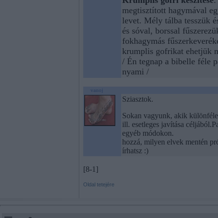
megtisztított hagymával eg
levet. Mély tálba tesszük és
és sóval, borssal fűszerez
fokhagymás fűszerkeveréket
krumplis gofrikat ehetjük 
/ Én tegnap a bibelle féle 
nyami /
vanoj
Sziasztok.
Sokan vagyunk, akik különféle 
ill. esetleges javítása céljából.
egyéb módokon. Írj 
hozzá, milyen elvek mentén pró
írhatsz :)
[8-1]
Oldal tetejére