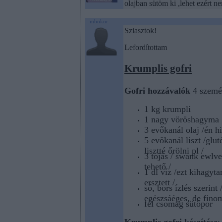
olajban sütöm ki ,lehet ezért n
mbokor
Sziasztok!
Lefordítottam
Krumplis gofri
Gofri hozzávalók
4 szemé
1 kg
krumpli
1 nagy vöröshagyma
3 evőkanál olaj /én hi
5 evőkanál liszt /glu
lisztté őrölni pl /
3 tojás / swank ewlve
tehető /
1 dl
víz /ezt kihagyta
ersztett /
só, bors ízlés szerint
egészsáéges, de fino
fél csomag sütőpor
Krumplis gofri készítése
: