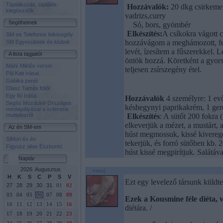
Táplálkozás, táplálék-
Hozzávalók:
20 dkg csirkemel
kiegészítők
vadrizs,curry
Segíthetnek
Só, bors, gyömbér
Elkészítés:
A csíkokra vágott 
SM-es Telefonos lelkisegély
hozzávágom a meghámozott, fel
SM Egyesületek és klubok
levét, ízesítem a fűszerekkel. 
A lista tagjaitól
öntök hozzá. Köretként a gyorsr
Márk Miklós versei
teljesen zsírszegény étel.
Pál Kati írásai
Gabika zenéi
Olasz Tamás fotói
Egy fiú írása
Hozzávalók
4 személyre: 1 ev
Segíts Mozdulni! Országos
késhegynyi paprikakrém, 1 gere
médiapályázat a sclerosis
multiplexről
Elkészítés
: A sütőt 200 fokra 
elkeverjük a mézet, a mustárt, 
Az én SM-em
húst megmossuk, kissé kivereg
SiMon és én
tekerjük, és forró sütőben kb. 2
Figyusz alias Észbontó
húst kissé megpirítjuk. Salátáva
Naptár
2026. Augusztus
vanoj
H
K
S
C
P
S
V
Ezt egy levelező társunk küldt
27
28
29
30
31
01
02
03
04
05
06
07
08
09
Ezek a Kousmine féle diéta, v
10
11
12
13
14
15
16
diétára. /
17
18
19
20
21
22
23