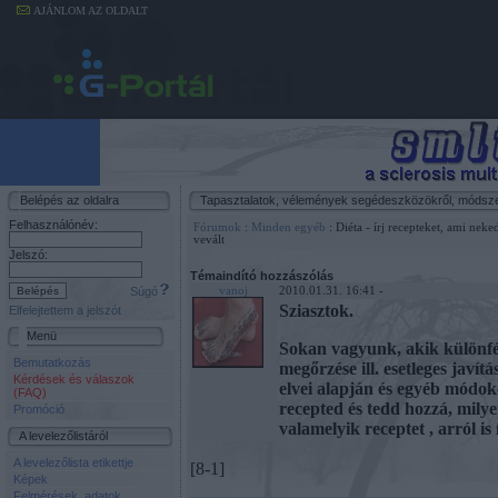
AJÁNLOM AZ OLDALT
Belépés az oldalra
Tapasztalatok, vélemények segédeszközökről, módszerek
Felhasználónév:
Fórumok
:
Minden egyéb
: Diéta - írj recepteket, ami neked
vevált
Jelszó:
Témaindító hozzászólás
Súgó
vanoj
2010.01.31. 16:41 -
Sziasztok.
Elfelejtettem a jelszót
Menü
Sokan vagyunk, akik különfél
Bemutatkozás
megőrzése ill. esetleges javítá
Kérdések és válaszok
elvei alapján és eg
(FAQ)
recepted és tedd hozzá, mily
Promóció
valamelyik receptet , arról is 
A levelezőlistáról
A levelezőlista etikettje
[8-1]
Képek
Felmérések, adatok