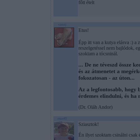
főtt ételt
vanoj
Etus!
Épp itt van a kutya elásva :) a 
reszelgetéssel nem bajlódok, e
szoktam a tócsninál.
... De ne téveszd össze ke
és az átmenetet a megérke
fokozatosan - az úton...
Az a legfontosabb, hogy 
érdemes elindulni, és ha 
(Dr. Oláh Andor)
etus40
Sziasztok!
Én ilyet szoktam csinálni csak