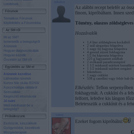
mbokor
Letöltések
Az alábbi recept belefér az ös
Fórumok
finom, kipróbáltam. Innen szed
Tematikus Fórumok
Tömény, olaszos zöldségleves
Képfeltöltés a Fórumokba
Az SM-ről
Hozzávalók
Mi az SM?
Ismertetők a betegségről
1,4 liter zöldségleves kockából
2 szál sárgarépa felaprítva
A tünetek
1 nagy fej hagyma felaprítva
Hogyan diagnosztizálják
4 gerezd zúzott fokhagyma
Hogyan kezelik
1/2 fej káposzta felaprítva
225 g fagyasztott zöldbab
Őszintén az SM-ről
2 evőkanál paradicsompüré
1 1/2 teáskanál szárított bazsalik
Együttélés az SM-el
1 1/2 teáskanál szárított oregánó
feketebors
A tünetek kezelése
1 nagy cukkíni
Láthatatlan tünetek
538 g canellini vagy fehér bab (
Kurtze féle skála /EDSS/
Elkészítés
: Teflon serpenyőben 
A pszichológia oldaláról
Szexualitás
fokhagymát. A cukkíni és a feh
Kiegészítő információk
felforrt, lefedve kis lángon f
Jó tudni
Beletesszük a cukkínit és a fe
Mitől indulhatott be a
betegség?
vanoj
Próbálkozunk
Ezeket fogom kipróbálni:
Eszközök, készülékek
Gyógymódok, kezelések
G
Mozgásterápiák