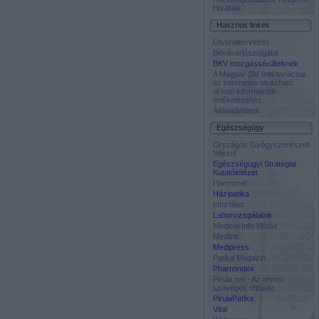
Hivatala
Hasznos linkek
Útvonaltervezés
Bevásárlószolgálat
BKV mozgássérülteknek
A Magyar SM Info tanácsai
az interneten olvasható
orvosi információk
értékeléséhez
Állásajánlatok
Egészségügy
Országos Gyógyszerészeti
Intézet
Egészségügyi Stratégiai
Kutatóintézet
Harmonet
Házipatika
InforMed
Laborvizsgálatok
Medical Info Média
Medlink
Medipress
Patika Magazin
Pharmindex
Pirula.net - Az orvosi
szövegek otthona
PirulaPatika
Vital