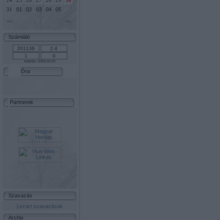
24
25
26
27
28
29
30
01
02
03
04
05
31
<<
>>
Számláló
Indulás: 2004-03-20
Óra
Partnerek
Szavazás
Lezárt szavazások
Archiv