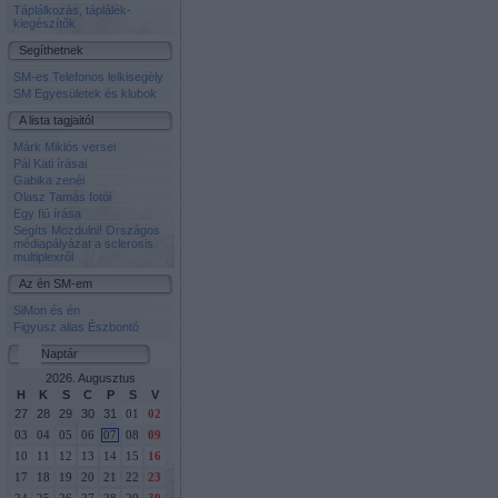
Táplálkozás, táplálék-
kiegészítők
Segíthetnek
SM-es Telefonos lelkisegély
SM Egyesületek és klubok
A lista tagjaitól
Márk Miklós versei
Pál Kati írásai
Gabika zenéi
Olasz Tamás fotói
Egy fiú írása
Segíts Mozdulni! Országos
médiapályázat a sclerosis
multiplexről
Az én SM-em
SiMon és én
Figyusz alias Észbontó
Naptár
2026. Augusztus
H
K
S
C
P
S
V
27
28
29
30
31
01
02
03
04
05
06
07
08
09
10
11
12
13
14
15
16
17
18
19
20
21
22
23