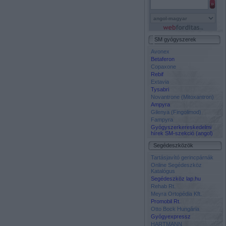
SM gyógyszerek
Avonex
Betaferon
Copaxone
Rebif
Extavia
Tysabri
Novantrone (Mitoxantron)
Ampyra
Gilenya (Fingolimod)
Fampyra
Gyógyszerkereskedelmi
hírek SM-szekció (angol)
Segédeszközök
Tartásjavító gerincpárnák
Online Segédeszköz
Katalógus
Segédeszköz lap.hu
Rehab Rt.
Meyra Ortopédia Kft.
Promobil Rt.
Otto Bock Hungária
Gyógyexpressz
HARTMANN