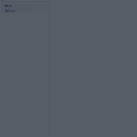
Hírek
HírBlog