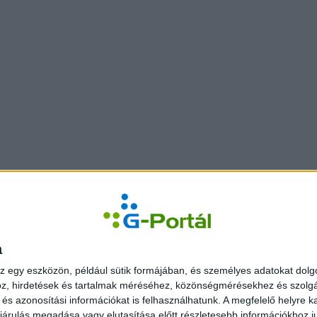
a
z egy eszközön, például sütik formájában, és személyes adatokat dolgo
z, hirdetések és tartalmak méréséhez, közönségmérésekhez és szolgál
s azonosítási információkat is felhasználhatunk. A megfelelő helyre ka
árulás megadása vagy elutasítása előtt részletesebb információkhoz jut