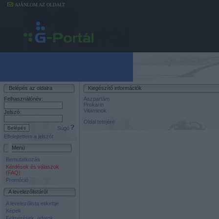
AJÁNLOM AZ OLDALT
Belépés az oldalra
Kiegészítő információk
Felhasználónév:
Aszpartám
Prokarin
Vitaminok
Jelszó:
Oldal tetejére
Súgó
Elfelejtettem a jelszót
Menü
Bemutatkozás
Kérdések és válaszok
(FAQ)
Promóció
A levelezőlistáról
A levelezőlista etikettje
Képek
Felmérések, adatok