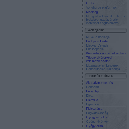
Omker
Vonóhorog platformok
Medibog
Mozgáskorlátozott emberek
foglalkoztatását, önálló
életvitelét segítő hálózat
Web ajánlat
MEOSZ honlapja
Budapest Portál
Magyar Virtuális
Enciklopédia
Wikipedia - A szabad lexikon
Többnyelvű orvosi
értelmező azótár
Mozgássérült Emberek
Rehabilitációs Központja
Linkgyűjtemények
Akadálymentesítés
Cannabis
Beteg.lap
Diéta
Dietetika
Egészség
Fizioterápia
Fogyatékosság
Gyógylovaglás
Gyógynövények
Gyógytorna