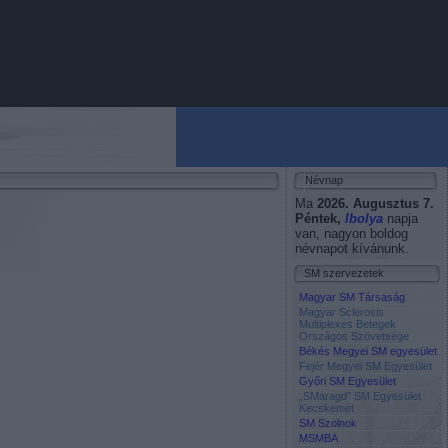
Névnap
Ma
2026. Augusztus 7.
Péntek
,
Ibolya
napja
van, nagyon boldog
névnapot kívánunk.
SM szervezetek
Magyar SM Társaság
Magyar Sclerosis
Multiplexes Betegek
Országos Szövetsége
Békés Megyei SM egyesület
Fejér Megyei SM Egyesület
Győri SM Egyesület
„SMaragd” SM Egyesület
Kecskemét
SM Szolnok
MSMBA