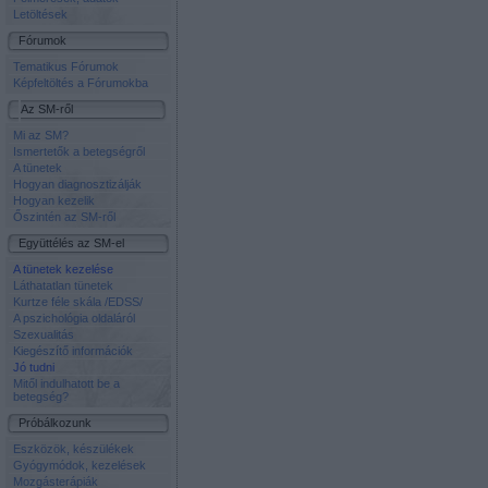
Letöltések
Fórumok
Tematikus Fórumok
Képfeltöltés a Fórumokba
Az SM-ről
Mi az SM?
Ismertetők a betegségről
A tünetek
Hogyan diagnosztizálják
Hogyan kezelik
Őszintén az SM-ről
Együttélés az SM-el
A tünetek kezelése
Láthatatlan tünetek
Kurtze féle skála /EDSS/
A pszichológia oldaláról
Szexualitás
Kiegészítő információk
Jó tudni
Mitől indulhatott be a
betegség?
Próbálkozunk
Eszközök, készülékek
Gyógymódok, kezelések
Mozgásterápiák