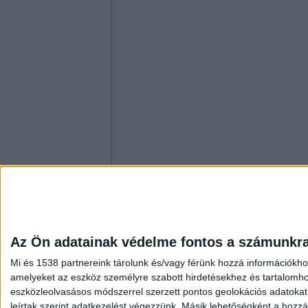
Az Ön adatainak védelme fontos a számunkr
Mi és 1538 partnereink tárolunk és/vagy férünk hozzá információkho
amelyeket az eszköz személyre szabott hirdetésekhez és tartalomho
eszközleolvasásos módszerrel szerzett pontos geolokációs adatokat é
leírtak szerint adatkezelést végezzünk. Másik lehetőségként a hozzáj