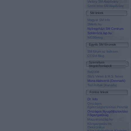
Victory SM Alapítvány
Szent Imre SM Alapítvány
SM linkek
Magyar SM Info
SMinfo.hu
Nyíregyházi SM Centrum
Szklerózis.lap.hu
WEBBeteg
Egyéb SM fórumok
SM fórum az Indexen
CCSVI Blog
Személyes
blogok/honlapok
SM2008
Stu's Views & M.S. News
Mona Alahverdi (Denmark)
Ted Robak (Kanada)
Fontos linkek
Dr. Info
Országos
Egészségbiztosítási Pénztár
Országos Nyugdíjbiztosítási
Főigazgatóság
Magyarország.hu
Közigazgatási és
Elektronikus
Közszolgáltatások Központi