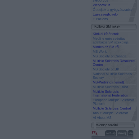
Weborvos
Webpatikus
Őssejtek a gyógyászatban
Egészségfigyelő
E.Paciens
Külföldi SM linkek
Klinikai kísérletek
Medline egészségügyi
adatbázis SM szekciója
Minden az SM-ről
MS World
MS Society of Canada
Multiple Sclerosis Resource
Centre
MS Society of UK
National Multiple Sclerosis
Society
MS-Webring (német)
Multiple Sclerosis Trust
Multiple Sclerosis
International Federation
European Multiple Sclerosis
Platform
Multiple Sclerosis Central
About Multiple Sclerosis
All About MS
Weblap fordító