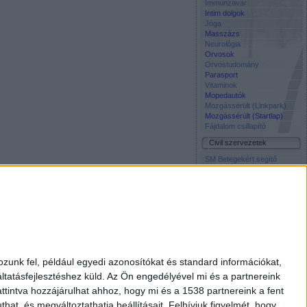
Immunzavar
Intim dolgok
Jóga
Masszázs
Neurológia
Orvosok
Orvostudomány
Parasport
Vitaminok
Mopedautók
Mozgássérült (Linkpark)
Mozgássérült (Startlap)
Fájdalom csillapító
Civil szervezetek
SM Betegekért segítő
közösség Facebook oldala
Napos Oldal Alapítvány
Szocháló -
Társadalomtudomány on-
line
Életmentő Központi
Inkubátor Alapitvany
Média
Civil Rádió
zunk fel, például egyedi azonosítókat és standard információkat,
Élet és Tudomány
tatásfejlesztéshez küld.
Az Ön engedélyével mi és a partnereink
Free TV
Interpress Magazin
ttintva hozzájárulhat ahhoz, hogy mi és a 1538 partnereink a fent
National Geographic
hat, és megváltoztathatja beállításait.
Felhívjuk figyelmét, hogy