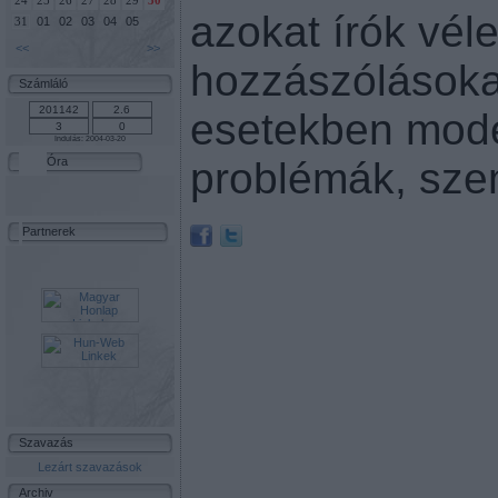
24
25
26
27
28
29
30
azokat írók vél
01
02
03
04
05
31
<<
>>
hozzászólásokat
Számláló
esetekben moder
Indulás: 2004-03-20
problémák, szem
Óra
Partnerek
Szavazás
Lezárt szavazások
Archiv