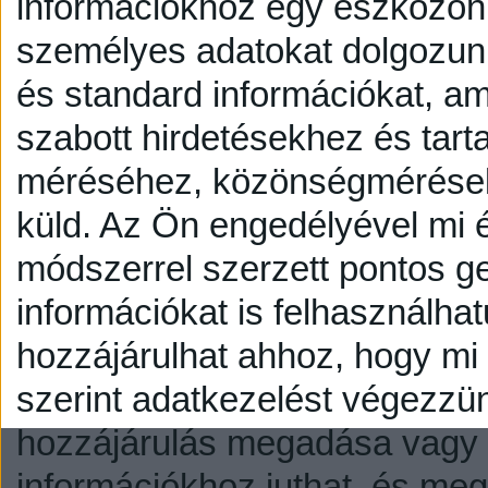
információkhoz egy eszközön,
személyes adatokat dolgozunk
és standard információkat, a
szabott hirdetésekhez és tart
méréséhez, közönségmérésekh
küld.
Az Ön engedélyével mi é
módszerrel szerzett pontos g
információkat is felhasználhat
hozzájárulhat ahhoz, hogy mi é
szerint adatkezelést végezzü
hozzájárulás megadása vagy e
információkhoz juthat, és megv