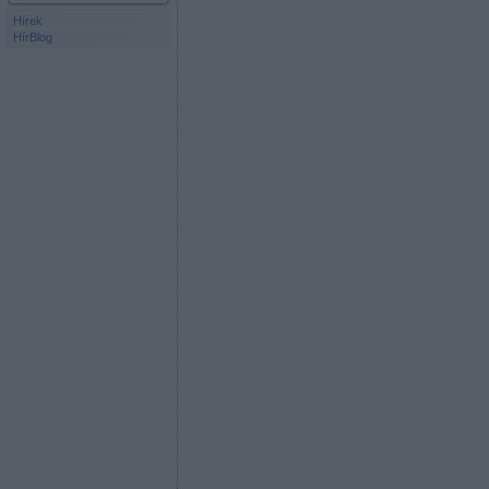
Hírek
HírBlog