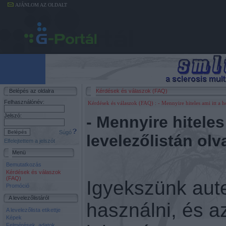
AJÁNLOM AZ OLDALT
Belépés az oldalra
Kérdések és válaszok (FAQ)
Felhasználónév:
Kérdések és válaszok (FAQ)
: - Mennyire hiteles ami itt a 
Jelszó:
- Mennyire hiteles
Súgó
levelezőlistán ol
Elfelejtettem a jelszót
Menü
Bemutatkozás
Kérdések és válaszok
(FAQ)
Igyekszünk aute
Promóció
A levelezőlistáról
használni, és 
A levelezőlista etikettje
Képek
Felmérések, adatok