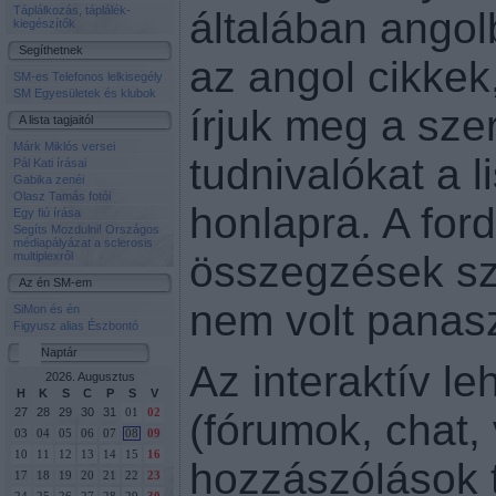
Táplálkozás, táplálék-
általában angolbó
kiegészítők
Segíthetnek
az angol cikkek
SM-es Telefonos lelkisegély
SM Egyesületek és klubok
írjuk meg a sze
A lista tagjaitól
Márk Miklós versei
tudnivalókat a l
Pál Kati írásai
Gabika zenéi
Olasz Tamás fotói
honlapra. A for
Egy fiú írása
Segíts Mozdulni! Országos
médiapályázat a sclerosis
összegzések sz
multiplexről
Az én SM-em
nem volt panas
SiMon és én
Figyusz alias Észbontó
Naptár
Az interaktív l
2026. Augusztus
H
K
S
C
P
S
V
27
28
29
30
31
(fórumok, chat,
01
02
03
04
05
06
07
08
09
10
11
12
13
14
15
16
hozzászólások 
17
18
19
20
21
22
23