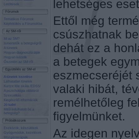
lehetséges esetb
Letöltések
Fórumok
Ettől még term
Tematikus Fórumok
Képfeltöltés a Fórumokba
csúszhatnak be 
Az SM-ről
Mi az SM?
Ismertetők a betegségről
dehát ez a honl
A tünetek
Hogyan diagnosztizálják
a betegek egym
Hogyan kezelik
Őszintén az SM-ről
Együttélés az SM-el
eszmecseréjét s
A tünetek kezelése
Láthatatlan tünetek
valaki hibát, té
Kurtze féle skála /EDSS/
A pszichológia oldaláról
Szexualitás
remélhetőleg fel
Kiegészítő információk
Jó tudni
Mitől indulhatott be a
figyelmünket.
betegség?
Próbálkozunk
Eszközök, készülékek
Az idegen nyel
Gyógymódok, kezelések
Mozgásterápiák