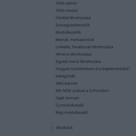
Több admin
Több modul
Főoldal létrehozása
Szövegszerkesztők
Modulkezelők
Menük, menüpontok
Linkelés, hivatkozás létrehozása
Almenü létrehozása
Egyedi menü létrehozása
Hogyan tüntethetem el a bejelentkezést?
Kategóriák
SMS-banner
Mit NEM szabad a G-Portálon
Saját domain
Új modulkezelő
Régi modulkezelő
Modulok