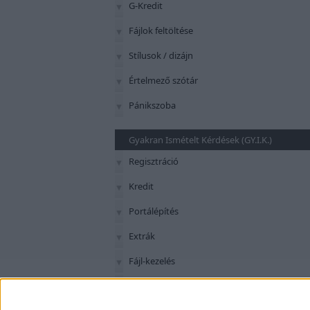
G-Kredit
Fájlok feltöltése
Stílusok / dizájn
Értelmező szótár
Pánikszoba
Gyakran Ismételt Kérdések (GY.I.K.)
Regisztráció
Kredit
Portálépítés
Extrák
Fájl-kezelés
Szerkesztés