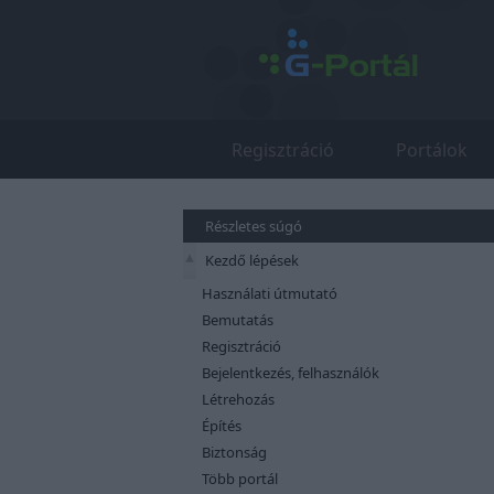
Regisztráció
Portálok
Részletes súgó
Kezdő lépések
Használati útmutató
Bemutatás
Regisztráció
Bejelentkezés, felhasználók
Létrehozás
Építés
Biztonság
Több portál