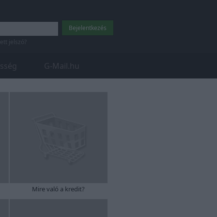
tett jelszó?
sség
G-Mail.hu
Mire való a kredit?