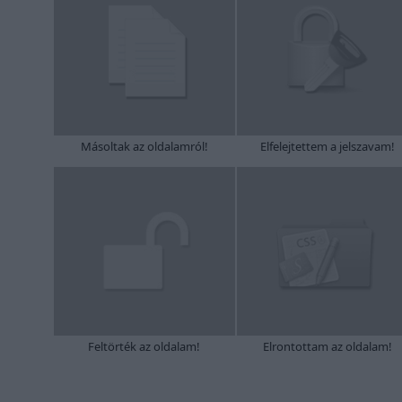
Másoltak az oldalamról!
Elfelejtettem a jelszavam!
Feltörték az oldalam!
Elrontottam az oldalam!