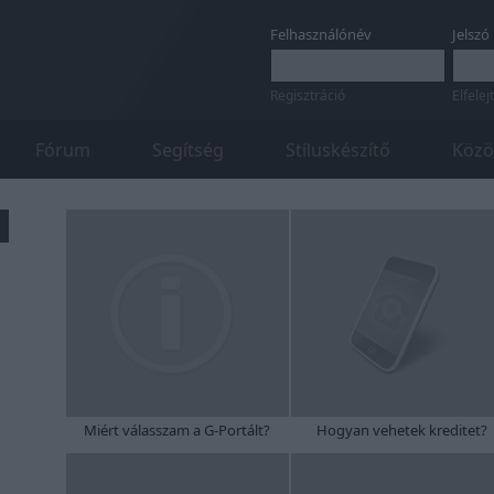
Felhasználónév
Jelszó
Regisztráció
Elfelej
Fórum
Segítség
Stíluskészítő
Közö
Miért válasszam a G-Portált?
Hogyan vehetek kreditet?