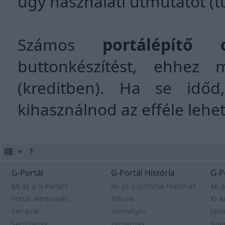
úgy használati útmutatót (tut
Számos
portálépítő o
buttonkészítést, ehhez 
(kreditben). Ha se időd
kihasználnod az efféle lehe
G-Portál
G-Portál História
G-P
Mi az a G-Portál?
Mi az a G-Portál História?
Mi a
Portál létrehozás
Rólunk
Ki a
Extráink
Személyes
Játé
Segítségek
Versenyek
Nye