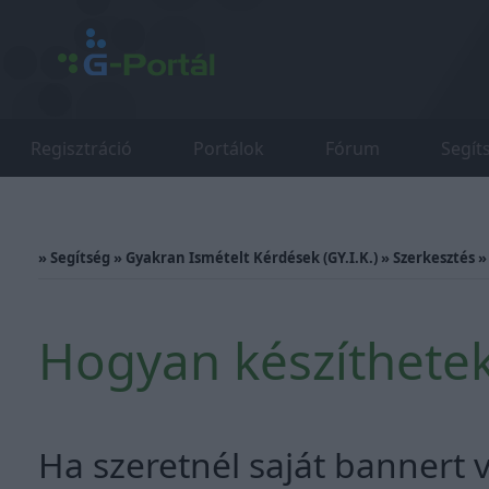
Regisztráció
Portálok
Fórum
Segít
»
Segítség
»
Gyakran Ismételt Kérdések (GY.I.K.)
»
Szerkesztés
Hogyan készíthetek
Ha szeretnél saját bannert v