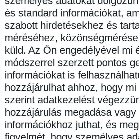
személyes adatokat dolgozunk
és standard információkat, a
szabott hirdetésekhez és tart
méréséhez, közönségmérésekh
küld.
Az Ön engedélyével mi é
módszerrel szerzett pontos g
információkat is felhasználhat
hozzájárulhat ahhoz, hogy mi é
szerint adatkezelést végezzü
hozzájárulás megadása vagy e
információkhoz juthat, és megv
figyelmét, hogy személyes a