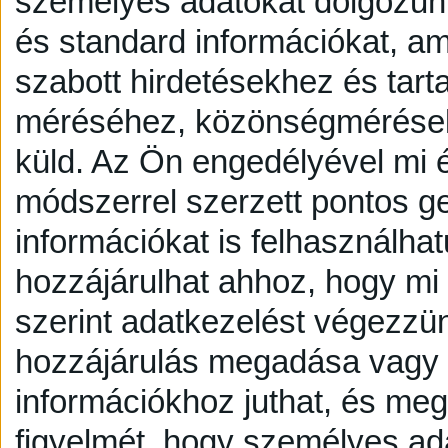
személyes adatokat dolgozunk
és standard információkat, a
szabott hirdetésekhez és tart
méréséhez, közönségmérésekh
küld.
Az Ön engedélyével mi é
módszerrel szerzett pontos g
információkat is felhasználhat
hozzájárulhat ahhoz, hogy mi é
szerint adatkezelést végezzü
hozzájárulás megadása vagy e
információkhoz juthat, és megv
figyelmét, hogy személyes a