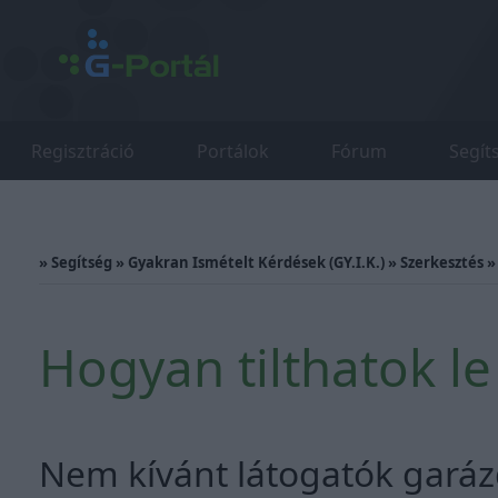
Regisztráció
Portálok
Fórum
Segít
»
Segítség
»
Gyakran Ismételt Kérdések (GY.I.K.)
»
Szerkesztés
Hogyan tilthatok le 
Nem kívánt látogatók garáz