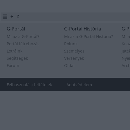
G-Portál
G-Portál História
G-P
Mi az a G-Portál?
Mi az a G-Portál História?
Mi a
Portál létrehozás
Rólunk
Ki a
Extráink
Személyes
Játé
Segítségek
Versenyek
Nye
Fórum
Oldal
Arc
Felhasználási feltételek
Adatvédelem