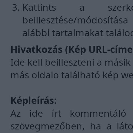
Kattints a szer
beillesztése/módosítás
alábbi tartalmakat találo
Hivatkozás (Kép URL-címe
Ide kell beilleszteni a mási
más oldalo található kép web
Képleírás:
Az ide írt kommentáló 
szövegmezőben, ha a látog