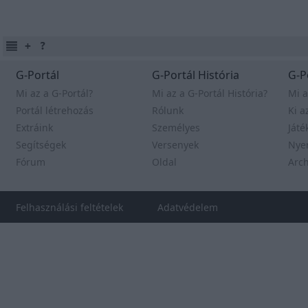
G-Portál
G-Portál História
G-P
Mi az a G-Portál?
Mi az a G-Portál História?
Mi a
Portál létrehozás
Rólunk
Ki a
Extráink
Személyes
Játé
Segítségek
Versenyek
Nye
Fórum
Oldal
Arc
Felhasználási feltételek
Adatvédelem