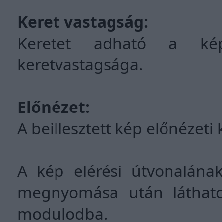
Keret vastagság:
Keretet adható a képn
keretvastagsága.
Előnézet:
A beillesztett kép előnézeti
A kép elérési útvonalán
megnyomása után láthatod
modulodba.