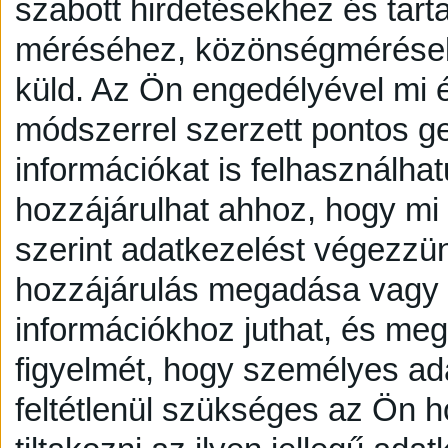
szabott hirdetésekhez és tart
méréséhez, közönségmérésekh
küld.
Az Ön engedélyével mi é
módszerrel szerzett pontos g
információkat is felhasználhat
hozzájárulhat ahhoz, hogy mi é
szerint adatkezelést végezzü
hozzájárulás megadása vagy e
információkhoz juthat, és megv
figyelmét, hogy személyes a
feltétlenül szükséges az Ön h