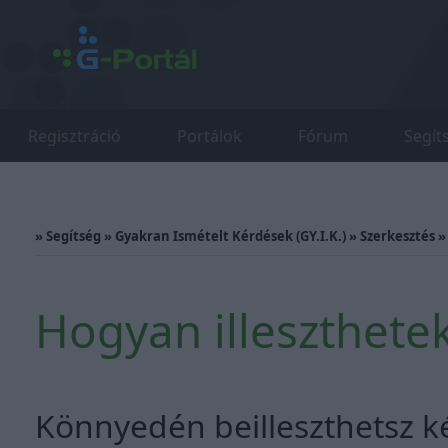
Regisztráció
Portálok
Fórum
Segít
»
Segítség
»
Gyakran Ismételt Kérdések (GY.I.K.)
»
Szerkesztés
Hogyan illeszthete
Könnyedén beilleszthetsz k