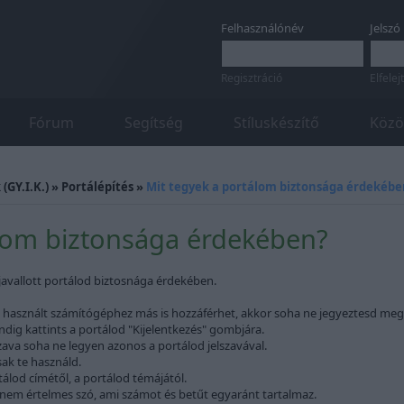
Felhasználónév
Jelszó
Regisztráció
Elfelej
Fórum
Segítség
Stíluskészítő
Közö
(GY.I.K.)
»
Portálépítés
»
Mit tegyek a portálom biztonsága érdekébe
álom biztonsága érdekében?
javallott portálod biztosnága érdekében.
e használt számítógéphez más is hozzáférhet, akkor soha ne jegyeztesd meg 
mindig kattints a portálod "Kijelentkezés" gombjára.
zava soha ne legyen azonos a portálod jelszavával.
ak te használd.
álod címétől, a portálod témájától.
, nem értelmes szó, ami számot és betűt egyaránt tartalmaz.