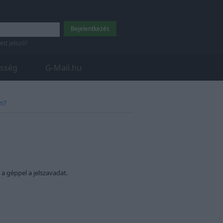
tett jelszó?
sség
G-Mail.hu
n?
a géppel a jelszavadat.