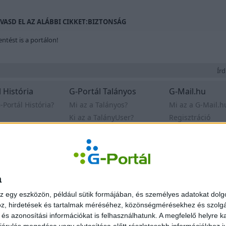
SD EL AZ ALÁBBI CIKKET:
BIZTONSÁG
ntést is a portálon!
Írd 
 História
G-Portál Talányos
G-Mail.hu
-Portál História?
Mi az a Talányos?
Mi az a G-Mail.h
Ki az a TalányUser?
Regisztráció
es
Játékszabályzat
Segítségek
k
Nyeremény
Felhasználási fel
Archívum
Kapcsolat
a
delem
© Egonet Kf
z egy eszközön, például sütik formájában, és személyes adatokat dolgo
z, hirdetések és tartalmak méréséhez, közönségmérésekhez és szolgál
s azonosítási információkat is felhasználhatunk. A megfelelő helyre ka
árulás megadása vagy elutasítása előtt részletesebb információkhoz jut