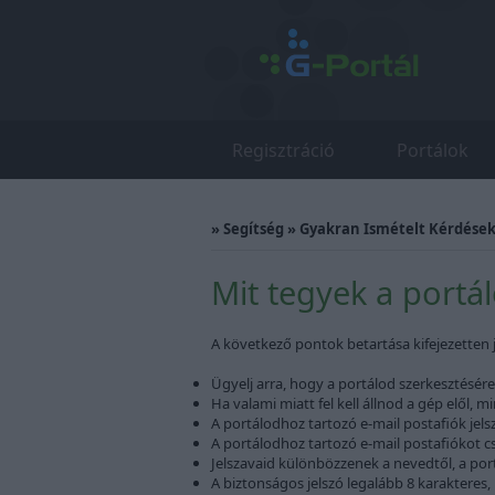
Regisztráció
Portálok
»
Segítség
»
Gyakran Ismételt Kérdések 
Mit tegyek a port
A következő pontok betartása kifejezetten 
Ügyelj arra, hogy a portálod szerkesztésér
Ha valami miatt fel kell állnod a gép elől, 
A portálodhoz tartozó e-mail postafiók jels
A portálodhoz tartozó e-mail postafiókot cs
Jelszavaid különbözzenek a nevedtől, a port
A biztonságos jelszó legalább 8 karakteres