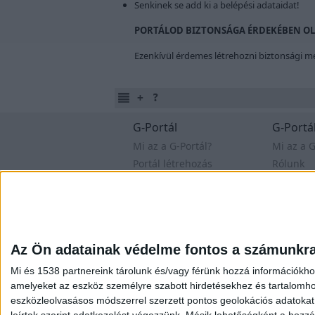
Senkinek se add ki a belépési adataidat!
PORTÁLOD BIZTONSÁGA ÉRDEKÉBEN OLVA
Ezenkívül érdemes létrehozni biztonsági me
G-Portál
G-Portál
Mi az a G-Portál?
Mi az a G
Portál létrehozás
Rólunk
Extráink
Személy
Segítségek
Versenye
Fórum
Oldal
Az Ön adatainak védelme fontos a számunkr
Felhasználási feltételek
Adatvé
Mi és 1538 partnereink tárolunk és/vagy férünk hozzá információkho
amelyeket az eszköz személyre szabott hirdetésekhez és tartalomho
eszközleolvasásos módszerrel szerzett pontos geolokációs adatokat é
leírtak szerint adatkezelést végezzünk. Másik lehetőségként a hozzáj