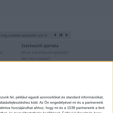
meg születési adataidat: szül. éve, hónapja, napja, óra és perce, a hely ahol
Szerkesztő ajánlata
u?
Mi az a Szerkesztő ajánlata?
Mit nem szabad?
Mikor van esélyem?
tételek
Mit kell tennem?
Értékelés - sorrend
Webfejlesztő állások
t. 2007-2019
Design by Figler Dávid
zunk fel, például egyedi azonosítókat és standard információkat,
tatásfejlesztéshez küld.
Az Ön engedélyével mi és a partnereink
ttintva hozzájárulhat ahhoz, hogy mi és a 1538 partnereink a fent
hat, és megváltoztathatja beállításait.
Felhívjuk figyelmét, hogy