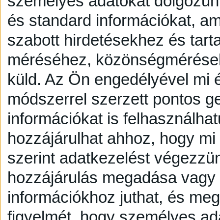
személyes adatokat dolgozunk
és standard információkat, a
szabott hirdetésekhez és tart
méréséhez, közönségmérésekh
küld.
Az Ön engedélyével mi é
módszerrel szerzett pontos g
információkat is felhasználhat
hozzájárulhat ahhoz, hogy mi é
szerint adatkezelést végezzü
hozzájárulás megadása vagy e
információkhoz juthat, és megv
figyelmét, hogy személyes a