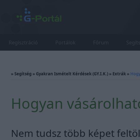
Regisztráció
Portálok
Fórum
Segít
»
Segítség
»
Gyakran Ismételt Kérdések (GY.I.K.)
»
Extrák
»
Hogy
Hogyan vásárolhato
Nem tudsz több képet feltöl