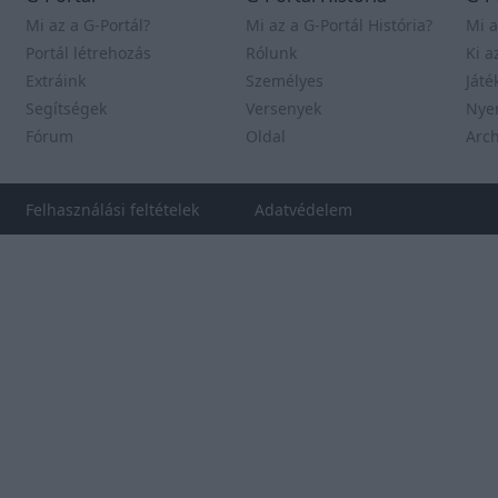
Mi az a G-Portál?
Mi az a G-Portál História?
Mi a
Portál létrehozás
Rólunk
Ki a
Extráink
Személyes
Játé
Segítségek
Versenyek
Nye
Fórum
Oldal
Arc
Felhasználási feltételek
Adatvédelem