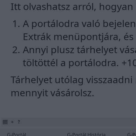
Itt olvashatsz arról, hogyan
A portálodra való bejelen
Extrák menüpontjára, és 
Annyi plusz tárhelyet vá
töltöttél a portálodra. +
Tárhelyet utólag visszaadni
mennyit vásárolsz.
G-Portál
G-Portál História
G-P