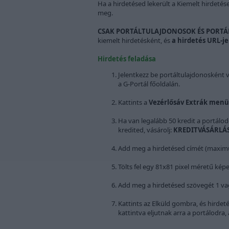
Ha a hirdetésed lekerült a Kiemelt hirdetése
meg.
CSAK PORTÁLTULAJDONOSOK ÉS PORTÁL
kiemelt hirdetésként, és
a hirdetés URL-je
Hirdetés feladása
Jelentkezz be portáltulajdonosként v
a G-Portál főoldalán.
Kattints a
Vezérlősáv Extrák menü
Ha van legalább 50 kredit a portálo
kredited, vásárolj:
KREDITVÁSÁRLÁ
Add meg a hirdetésed címét (maximum
Tölts fel egy 81x81 pixel méretű képe
Add meg a hirdetésed szövegét 1 vag
Kattints az Elküld gombra, és hirdet
kattintva eljutnak arra a portálodra,