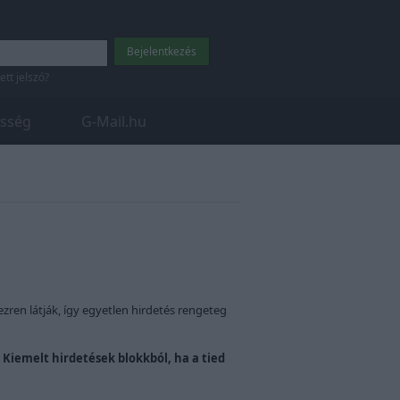
tett jelszó?
sség
G-Mail.hu
zren látják, így egyetlen hirdetés rengeteg
a Kiemelt hirdetések blokkból, ha a tied