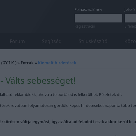
Felhasználónév
Jelszó
Regisztráció
Elfelej
Fórum
Segítség
Stíluskészítő
Közö
(GY.I.K.)
»
Extrák
»
Kiemelt hirdetések
- Válts sebességet!
álható reklámblokk, ahova a te portálod is felkerülhet. Részletek itt.
detések rovatban folyamatosan gördülő képes hirdetéseket naponta több tíze
rkörösen váltja egymást, így az általad feladott csak akkor kerül le 