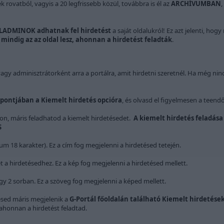
k rovatból, vagyis a 20 legfrissebb közül, továbbra is él az
ARCHÍVUMBAN
,
ADMINOK adhatnak fel hirdetést
a saját oldalukról! Ez azt jelenti, hog
 mindig az az oldal lesz, ahonnan a hirdetést feladták
.
agy adminisztrátorként arra a portálra, amit hirdetni szeretnél. Ha még nin
pontjában a Kiemelt hirdetés opcióra
, és olvasd el figyelmesen a teend
don, máris feladhatod a kiemelt hirdetésedet.
A kiemelt hirdetés feladása
S
 18 karakter). Ez a cím fog megjelenni a hirdetésed tetején.
t a hirdetésedhez. Ez a kép fog megjelenni a hirdetésed mellett.
y 2 sorban. Ez a szöveg fog megjelenni a képed mellett.
ésed máris megjelenik a
G-Portál főoldalán található Kiemelt hirdetése
 ahonnan a hirdetést feladtad.