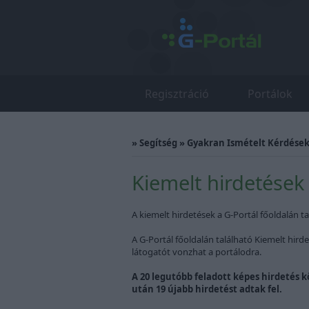
Regisztráció
Portálok
»
Segítség
»
Gyakran Ismételt Kérdések 
Kiemelt hirdetések 
A kiemelt hirdetések a G-Portál főoldalán tal
A G-Portál főoldalán található Kiemelt hir
látogatót vonzhat a portálodra.
A 20 legutóbb feladott képes hirdetés kö
után 19 újabb hirdetést adtak fel.