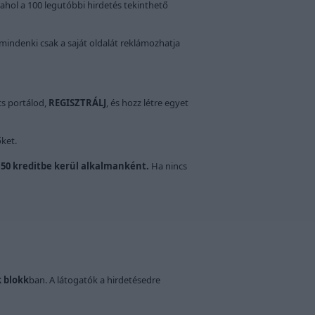
 ahol a 100 legutóbbi hirdetés tekinthető
y mindenki csak a saját oldalát reklámozhatja
cs portálod,
REGISZTRÁLJ
, és hozz létre egyet
őket.
 50 kreditbe kerül alkalmanként.
Ha nincs
k blokk
ban. A látogatók a hirdetésedre