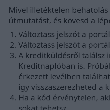
Mivel illetéktelen behatolás 
útmutatást, és kövesd a lép
Változtass jelszót a por
Változtass jelszót a port
A kreditküldésről találsz
Kreditnaplóban is. Próbá
érkezett levélben találha
így visszaszerezheted a k
Ha a kód érvénytelen, ak
sokat tehetsz.