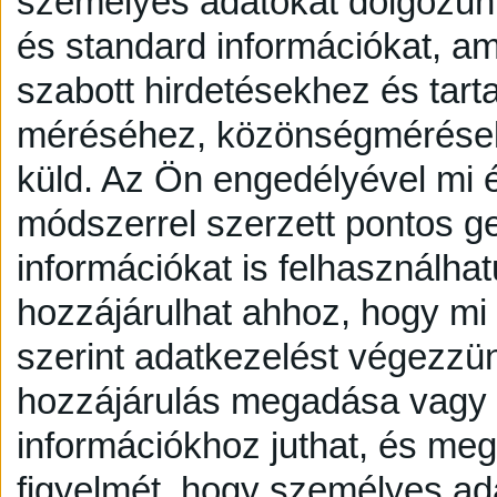
személyes adatokat dolgozunk
és standard információkat, a
szabott hirdetésekhez és tart
méréséhez, közönségmérésekh
küld.
Az Ön engedélyével mi é
módszerrel szerzett pontos g
információkat is felhasználhat
hozzájárulhat ahhoz, hogy mi é
szerint adatkezelést végezzü
hozzájárulás megadása vagy e
információkhoz juthat, és megv
figyelmét, hogy személyes a