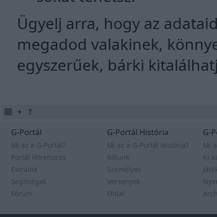
Ügyelj arra, hogy az adatai
megadod valakinek, könnyed
egyszerűek, bárki kitalálhat
G-Portál
G-Portál História
G-P
Mi az a G-Portál?
Mi az a G-Portál História?
Mi a
Portál létrehozás
Rólunk
Ki a
Extráink
Személyes
Játé
Segítségek
Versenyek
Nye
Fórum
Oldal
Arc