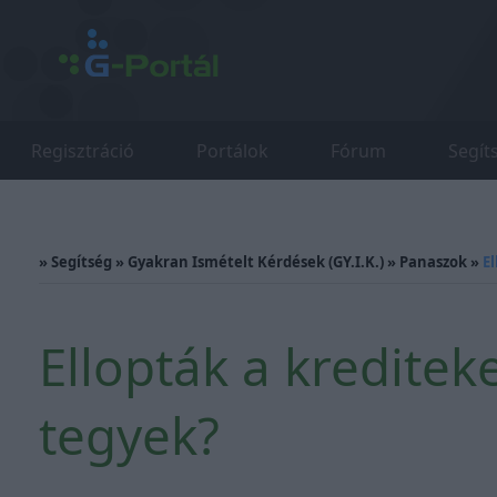
Regisztráció
Portálok
Fórum
Segít
»
Segítség
»
Gyakran Ismételt Kérdések (GY.I.K.)
»
Panaszok
»
E
Ellopták a kreditek
tegyek?