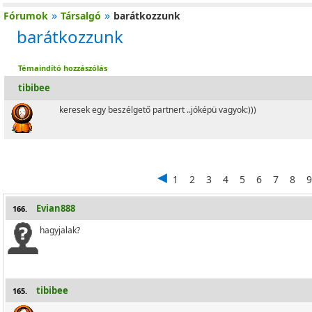
»
»
Fórumok
Társalgó
barátkozzunk
barátkozzunk
Témaindító hozzászólás
tibibee
keresek egy beszélgető partnert ..jóképü vagyok:)))
1
2
3
4
5
6
7
8
9
Evian888
166.
hagyjalak?
tibibee
165.