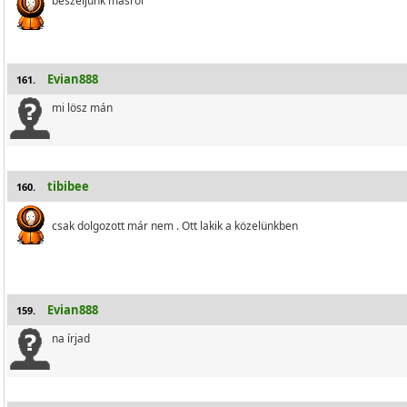
beszéljünk másról
Evian888
161.
mi lösz mán
tibibee
160.
csak dolgozott már nem . Ott lakik a közelünkben
Evian888
159.
na írjad