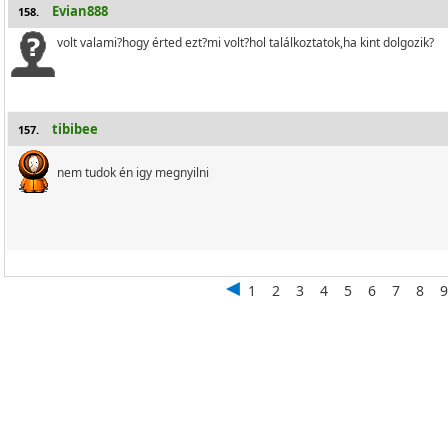
Evian888
158.
volt valami?hogy érted ezt?mi volt?hol találkoztatok,ha kint dolgozik?
tibibee
157.
nem tudok én igy megnyilni
1
2
3
4
5
6
7
8
9