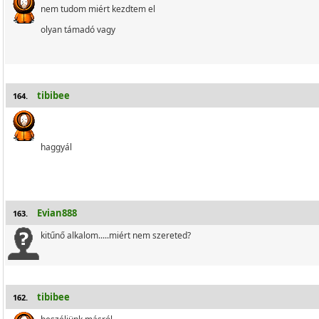
nem tudom miért kezdtem el
olyan támadó vagy
tibibee
164.
haggyál
Evian888
163.
kitűnő alkalom.....miért nem szereted?
tibibee
162.