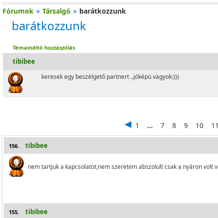
»
»
Fórumok
Társalgó
barátkozzunk
barátkozzunk
Témaindító hozzászólás
tibibee
keresek egy beszélgető partnert ..jóképü vagyok:)))
1
...
7
8
9
10
1
tibibee
156.
nem tartjuk a kapcsolatot,nem szeretem abszolult csak a nyáron volt 
tibibee
155.