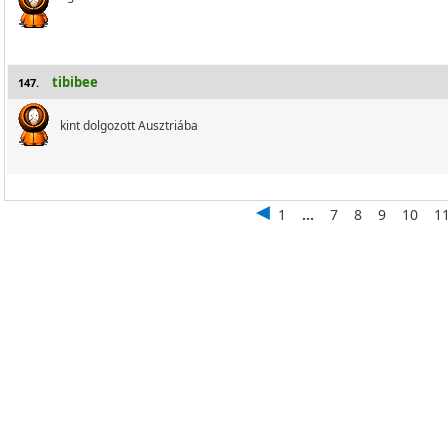
tibibee
147.
kint dolgozott Ausztriába
1
...
7
8
9
10
1