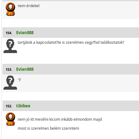
nem érdekel
Evian888
154.
tartjátok a kapcsolatot?te is szerelmes vagy?hol találkoztatok?
Evian888
153.
-y
tibibee
152.
nem jó itt mesélni kicsim inkább elmondom majd
most is szerelmes belém szerintem