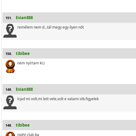
Evian888
151.
remélem nem d...tál megy egy ilyen nőt
tibibee
150.
nem nyírtam ki:)
Evian888
149.
írjad mi volt.mi lett vele,volt e valami stb.figyelek
tibibee
148.
night club-ba