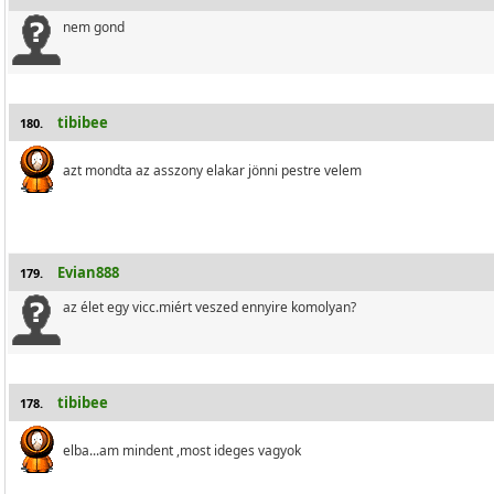
nem gond
tibibee
180.
azt mondta az asszony elakar jönni pestre velem
Evian888
179.
az élet egy vicc.miért veszed ennyire komolyan?
tibibee
178.
elba...am mindent ,most ideges vagyok