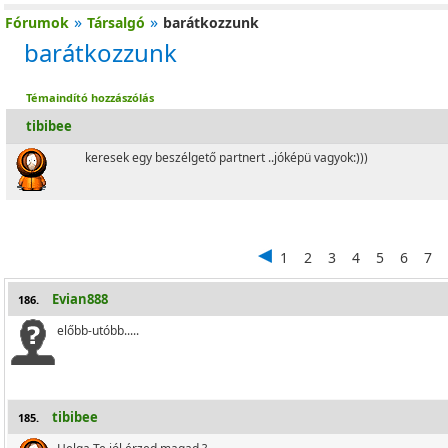
»
»
Fórumok
Társalgó
barátkozzunk
barátkozzunk
Témaindító hozzászólás
tibibee
keresek egy beszélgető partnert ..jóképü vagyok:)))
1
2
3
4
5
6
7
Evian888
186.
előbb-utóbb.....
tibibee
185.