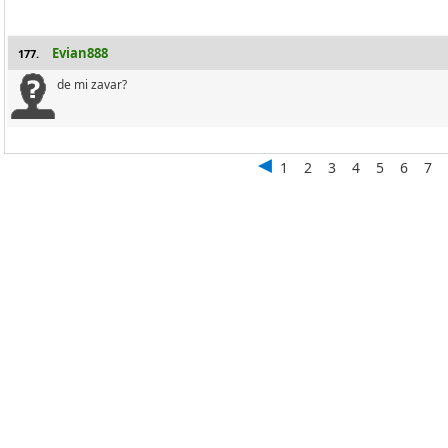
Evian888
177.
de mi zavar?
1
2
3
4
5
6
7