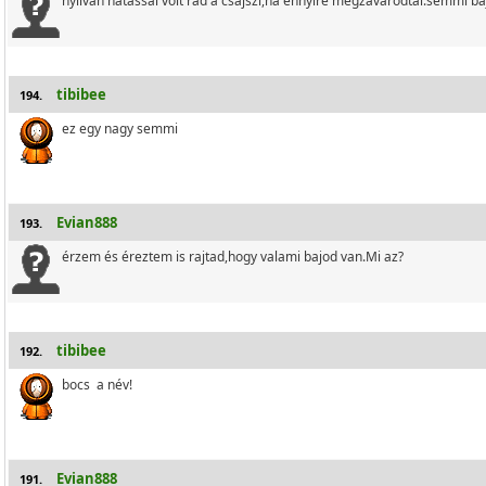
nyilván hatással volt rád a csajszi,ha ennyire megzavarodtál.semmi b
tibibee
194.
ez egy nagy semmi
Evian888
193.
érzem és éreztem is rajtad,hogy valami bajod van.Mi az?
tibibee
192.
bocs a név!
Evian888
191.