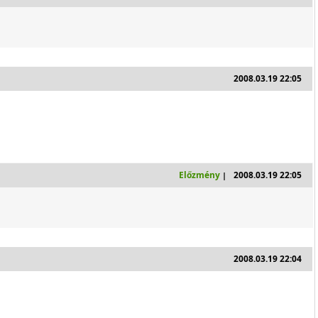
2008.03.19 22:05
Előzmény
2008.03.19 22:05
|
2008.03.19 22:04