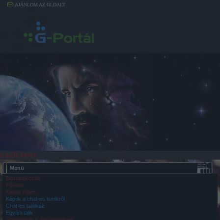
AJÁNLOM AZ OLDALT
csak-fater
Menü
Bemutatkozás
Főoldal
Képek rólam
Képek a chat-es ismikről
Chat-es találkák
Egyéni talik
Gondolatok & Bölcsességek