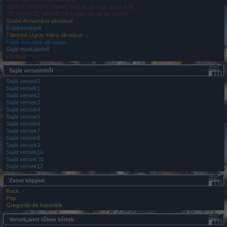
VENDÉGKÖNYV Tisztelj meg azzal hogy alá is írod
ITT ÍRHATSZ NEKEM De kérlek írd alá az üzidet!
Szabó Annamária alkotásai
Érdekességek
Táboriné Ugray Klára alkotásai
Fábik Krisztina alkotásai
Saját munkáimból
Fantasy
Saját verseimből
Saját versek0
Saját versek1
Saját versek2
Saját versek3
Saját versek4
Saját versek5
Saját versek6
Saját versek7
Saját versek8
Saját versek9
Saját versek10
Saját versek 11
Saját versek12
Zenei klippek
Rock
Pop
Gregorián és hasonlók
Versek,amit tőlem kértek