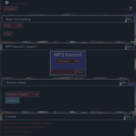
Leiratkozás
Súgó
Napi horoszkóp
MP3 kereső / angol /
MP3 Kereső
Online rádió
Online rádióhallgatás:
Linkek
Amatőrversírók családias oldala
Helen Bereg pompás oldala
Esmi remek oldala
Bidó Kata blogja