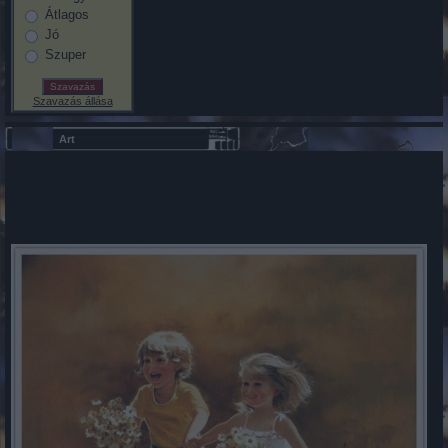
Átlagos
Jó
Szuper
Szavazás állása
Art