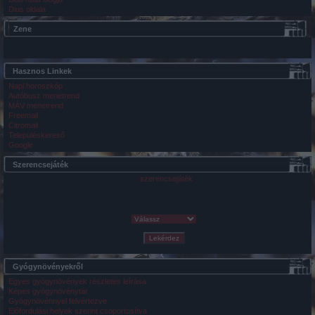
Dius oldala
Zene
Hasznos Linkek
Napi horoszkóp
Autóbusz menetrend
MÁV menetrend
Freemail
Citromail
Településkereső
Google
Szerencsejáték
szerencsejáték
Gyógynövényekről
Egyes gyógynövények részletes leírása
Képes gyógynövénytár
Gyógynövénnyel felvértezve
Előfordulási helyek szerint csoportosítva