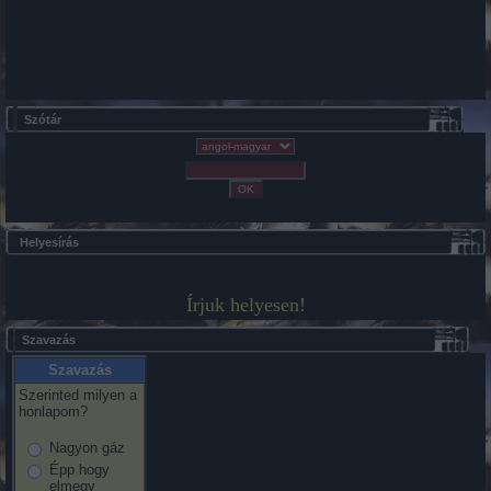
Szótár
Helyesírás
Írjuk helyesen!
Szavazás
Szavazás
Szerinted milyen a
honlapom?
Nagyon gáz
Épp hogy
elmegy