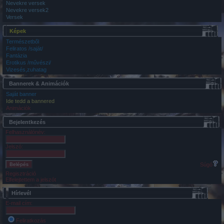
Nevekre versek
Nevekre versek2
Versek
Képek
Természetből
Feliratos /saját/
Fantázia
Erotikus /művészi/
Vizesés,zuhatag
Bannerek & Animációk
Saját banner
Ide tedd a bannered
Animációk
Bejelentkezés
Felhasználónév:
Jelszó:
Súgó
Regisztráció
Elfelejtettem a jelszót
Hírlevél
E-mail cím:
Feliratkozás