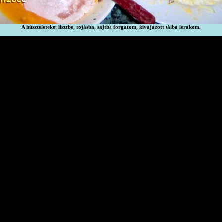
A hússzeleteket lisztbe, tojásba, sajtba forgatom, kivajazott tálba lerakom.