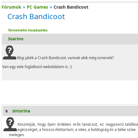
»
»
Fórumok
PC Games
Crash Bandicoot
Crash Bandicoot
Témaindító hozzászólás
Soarino
Régi játék a Crash Bandicoot, vannak akik még ismereik?
Van egy vele foglalkozó weboldalam is. :)
siniorina
9.
Köszönjük, hogy
ilyen érdekes
erős
tanácsot
,
ez nagyszerű
találko
egészséget
, a hosszú élettartam
, a siker
, a boldogság
és a béke
szíve
.
melegen