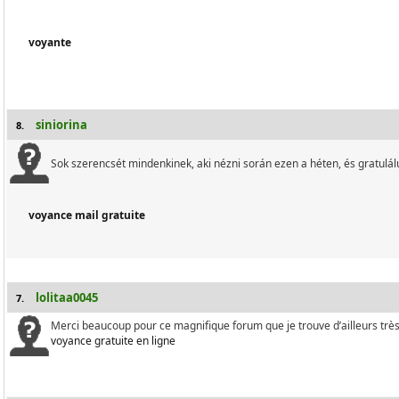
voyante
siniorina
8.
Sok szerencsét mindenkinek, aki nézni során ezen a héten, és gratulál
voyance mail gratuite
lolitaa0045
7.
Merci beaucoup pour ce magnifique forum que je trouve d’ailleurs trè
voyance gratuite en ligne