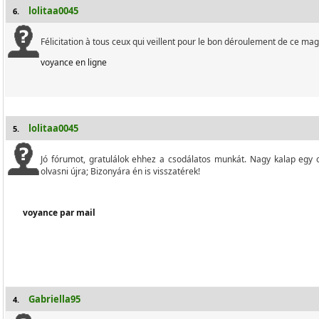
lolitaa0045
6.
Félicitation à tous ceux qui veillent pour le bon déroulement de ce mag
voyance en ligne
lolitaa0045
5.
Jó fórumot, gratulálok ehhez a csodálatos munkát.
Nagy kalap egy 
olvasni újra;
Bizonyára én is visszatérek!
voyance par mail
Gabriella95
4.