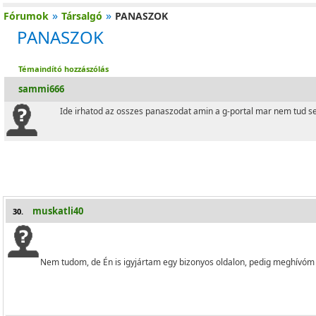
»
»
Fórumok
Társalgó
PANASZOK
PANASZOK
Témaindító hozzászólás
sammi666
Ide irhatod az osszes panaszodat amin a g-portal mar nem tud seg
muskatli40
30.
Nem tudom, de Én is igyjártam egy bizonyos oldalon, pedig meghívóm 