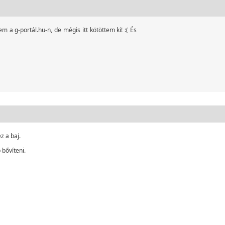
 a g-portál.hu-n, de mégis itt kötöttem ki! :( És
z a baj.
bővíteni.