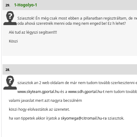
1-Hogolyo-1
29.
Sziasztok! Én még csak most ebben a pillanatban regisztráltam, de nem
oda ahová szeretnék menni oda meg nem enged be! Ez h lehet?
Aki tud az légyszi segítsen!!!!
Köszi
28.
sziasztok an 2 web oldalam de már nem tudom tovább szerkesztenni e
www.skyteam.gportal.hu
és a
www.sdh.gportal.hu-t
nem tudom tovább 
valami javaslat mert azt nagyra becsülném
köszi hogy elolvastátok az üzenetet.
ha van tippetek akkor írjatok a
skyomega@citromail.hu-ra
sziasztok.