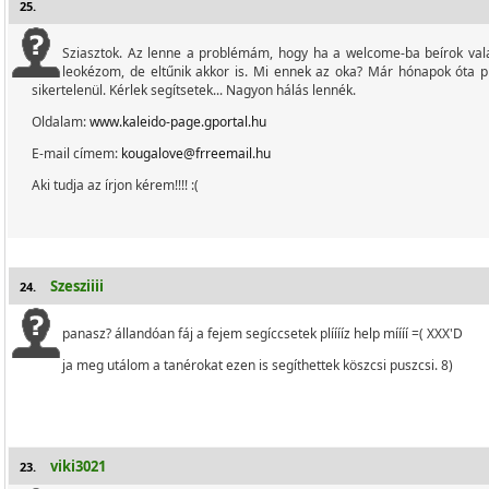
25.
Sziasztok. Az lenne a problémám, hogy ha a welcome-ba beírok valami
leokézom, de eltűnik akkor is. Mi ennek az oka? Már hónapok óta 
sikertelenül. Kérlek segítsetek... Nagyon hálás lennék.
Oldalam:
www.kaleido-page.gportal.hu
E-mail címem:
kougalove@frreemail.hu
Aki tudja az írjon kérem!!!! :(
Szesziiii
24.
panasz? állandóan fáj a fejem segíccsetek plííííz help míííí =( XXX'D
ja meg utálom a tanérokat ezen is segíthettek köszcsi puszcsi. 8)
viki3021
23.