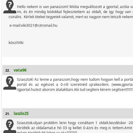
Hello nekem is van panaszom! Mióta megváltozott a gportal, azóta v
mi, és én mindig kódokkal fejlesztettem az oldalt, de így hogy van
csinálni. Kérlek titeket tegyetek valamit, mert ez nagyon nem tetszik nekem
e-mail:viki3021@citromail.hu
köszi!Viki
vata96
22.
Sziasztok! Az lenne a panaszom,hogy nem tudom hogyan kell a portál
portál és az egészet a 0-ról szeretnéd ujrakezdeni. (www.gportal
/gportal.hu/ezt akorom átalakítani Aki tud segíteni kérem segítsen!!!!!!!!!!!
laszlo25
21.
Sziasztok.olyan problém lenn hogy csináltam 1 oldalt.kezdéskor -2
törölték az oldalamat.e hó 03 ig kellet 0-ázni és meg is tettem.Ami
mégis törölték.Mi lehet az oka???????