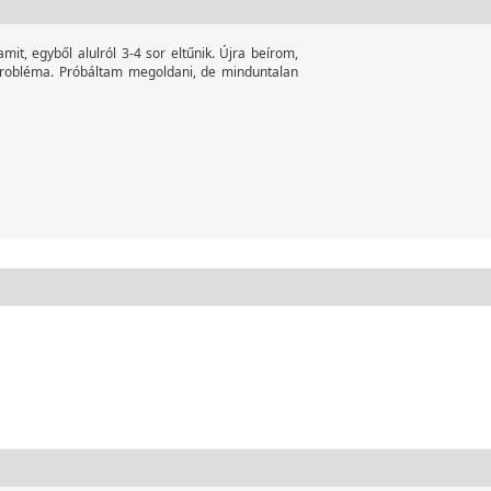
t, egyből alulról 3-4 sor eltűnik. Újra beírom,
probléma. Próbáltam megoldani, de minduntalan