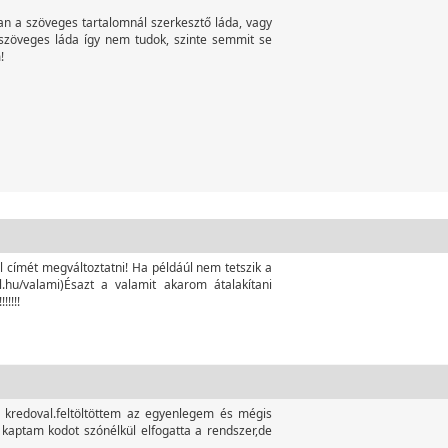
an a szöveges tartalomnál szerkesztő láda, vagy
 szöveges láda így nem tudok, szinte semmit se
!
 címét megváltoztatni! Ha példáúl nem tetszik a
.hu/valami)Ésazt a valamit akarom átalakítani
!!!!
0 kredoval.feltöltöttem az egyenlegem és mégis
t kaptam kodot szónélkül elfogatta a rendszer,de