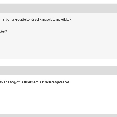
ms ben a kreditfeltöltéssel kapcsolatban, küldtek
dtek?
!!Már elfogyott a türelmem a kisérletezgetéshez!!