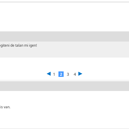
iteni de talan mi igen!
1
2
3
4
is van.