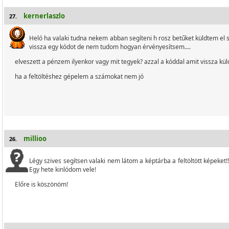
kernerlaszlo
27.
Heló ha valaki tudna nekem abban segíteni h rosz betűket küldtem el s
vissza egy kódot de nem tudom hogyan érvényesítsem....
elveszett a pénzem ilyenkor vagy mit tegyek? azzal a kóddal amit vissza kül
ha a feltöltéshez gépelem a számokat nem jó
millioo
26.
Légy szives segítsen valaki nem látom a képtárba a feltöltött képeket!
Egy hete kinlódom vele!
Előre is köszönöm!