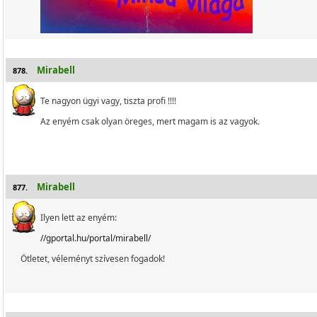
Mirabell
878.
Te nagyon ügyi vagy, tiszta profi !!!!
Az enyém csak olyan öreges, mert magam is az vagyok.
Mirabell
877.
Ilyen lett az enyém:
//gportal.hu/portal/mirabell/
Ötletet, véleményt szívesen fogadok!