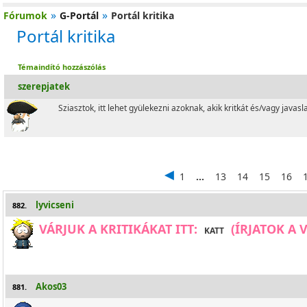
»
»
Fórumok
G-Portál
Portál kritika
Portál kritika
Témaindító hozzászólás
szerepjatek
Sziasztok, itt lehet gyülekezni azoknak, akik kritkát és/vagy javasl
1
...
13
14
15
16
lyvicseni
882.
VÁRJUK A KRITIKÁKAT ITT:
(ÍRJATOK A 
KATT
Akos03
881.