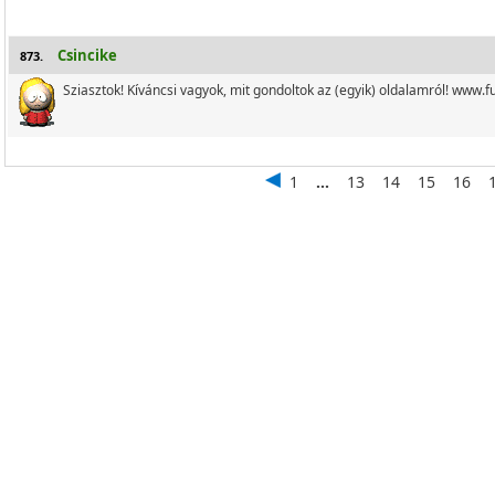
Csincike
873.
Sziasztok! Kíváncsi vagyok, mit gondoltok az (egyik) oldalamról! www.
1
...
13
14
15
16