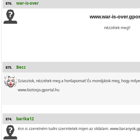
war-is-over
876.
www.war-is-over.gpor
nézzétek meg!!
Becc
875.
Sziasztok, nézzétek meg a honlapomat! És mondjátok meg, hogy milyen!
www.biztosjo.gportal.hu
barika12
874.
ésn is szeretném tudni szerintetek mijen az oldalam. www.baranyok.gp