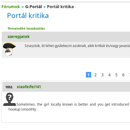
»
»
Fórumok
G-Portál
Portál kritika
Portál kritika
Témaindító hozzászólás
szerepjatek
Sziasztok, itt lehet gyülekezni azoknak, akik kritkát és/vagy javasl
1
2
3
4
5
6
xiaofeifei141
1052.
Sometimes, the girl locally known is better and you get introduced 
hookup smoothly.