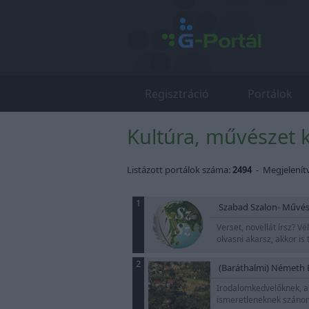
Regisztráció
Portálok
Kultúra, művészet k
Listázott portálok száma:
2494
- Megjelenít
1
Szabad Szalon- Művés
Verset, novellát írsz? V
olvasni akarsz, akkor i
2
(Baráthalmi) Németh E
Irodalomkedvelőknek, a 
ismeretleneknek szánom