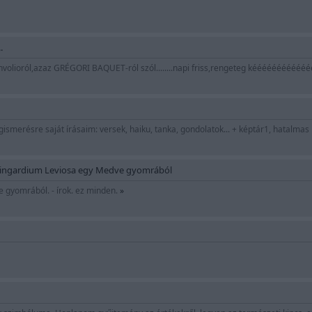
.
Benvolioról,azaz GRÉGORI BAQUET-ról szól........napi friss,rengeteg kééééééééé
ismerésre saját írásaim: versek, haiku, tanka, gondolatok... + képtár1, hatalmas
Vingardium Leviosa egy Medve gyomrából
 gyomrából. - írok. ez minden.
»