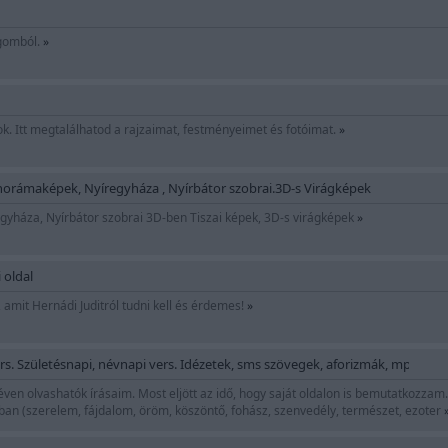
ágomból.
»
. Itt megtalálhatod a rajzaimat, festményeimet és fotóimat.
»
anorámaképek, Nyíregyháza , Nyírbátor szobrai.3D-s Virágképek
egyháza, Nyírbátor szobrai 3D-ben Tiszai képek, 3D-s virágképek
»
 oldal
 amit Hernádi Juditról tudni kell és érdemes!
»
rs. Születésnapi, névnapi vers. Idézetek, sms szövegek, aforizmák, mp3, kön
ven olvashatók írásaim. Most eljött az idő, hogy saját oldalon is bemutatkozzam
ban (szerelem, fájdalom, öröm, köszöntő, fohász, szenvedély, természet, ezoter