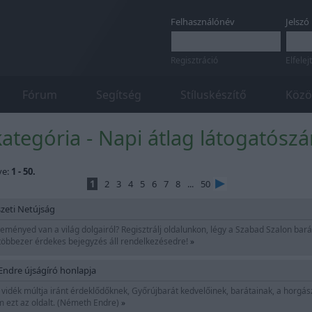
Felhasználónév
Jelszó
Regisztráció
Elfelej
Fórum
Segítség
Stíluskészítő
Közö
ategória - Napi átlag látogatószá
ve:
1 - 50.
1
2
3
4
5
6
7
8
...
50
zeti Netújság
éleményed van a világ dolgairól? Regisztrálj oldalunkon, légy a Szabad Szalon bar
s többezer érdekes bejegyzés áll rendelkezésedre!
»
ndre újságíró honlapja
vidék múltja iránt érdeklődőknek, Győrújbarát kedvelőinek, barátainak, a horgá
 ezt az oldalt. (Németh Endre)
»