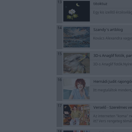
13
titoktuz
Egy kis izelítő érzésvil
14
Szandy's artblog
Kovács Alexandra vagyok
15
3D-s Anaglif fotók, p
3D-s Anaglif fotók.Nyír
16
Hernádi Judit rajongói
Itt megtaláltok mindent,
17
Verselő - Szerelmes ve
Az interneten "koma" né
itt? Vers rengeteg témá
18