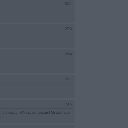
32.1
27.0
26.4
25.1
yv kiadó.
24.6
. Találkozzunk! Nézz be hozzám! Mi található
»