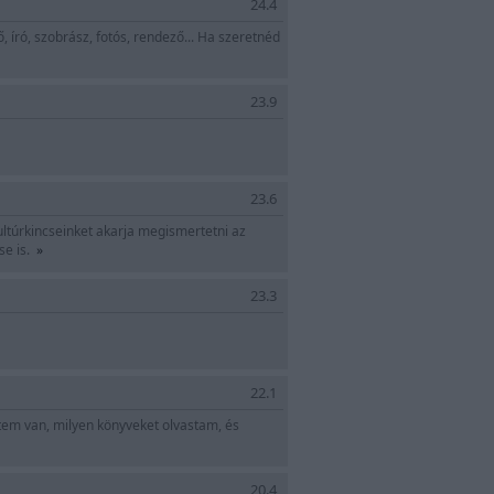
24.4
, író, szobrász, fotós, rendező... Ha szeretnéd
23.9
23.6
ltúrkincseinket akarja megismertetni az
se is.
»
23.3
22.1
tem van, milyen könyveket olvastam, és
20.4