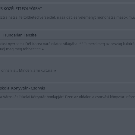
ÉS KÖZÉLETI FOLYÓIRAT
ztrálhatsz, feltöltheted verseidet, írásaidat, és véleményt mondhatsz mások mű
 Hungarian Fansite
ntást nyerhetsz Dél-Korea varázslatos világába. ^^ Ismerd meg az ország kultúráj
 tudj meg még többet!~~~
»
is, onnan is... Minden, ami kultúra.
»
Iskolai Könyvtár - Csorvás
 Városi és Iskolai Könyvtár honlapján! Ezen az oldalon a csorvási könyvtár inform