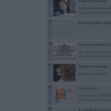
Szabó P. Szilveszter
Az Operettszínház egyik 
megismerni ezernyi oldal
19
Bereczky Zoltán, Mészá
»
20
Atilla Vérei Értékőrző
Társulatunk a hagyomány
olvasókkal ezen a honl
21
Balogh Anna oldala
Balogh Anna oldala!
»
22
mybookclub
Üdvözöllek a MYBOOKCLU
olvasok éppen; és pers
23
A Szépség és a Szörn