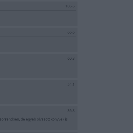
106.6
66.6
60.3
54.1
36.8
sorrendben, de egyéb olvasott könyvek is