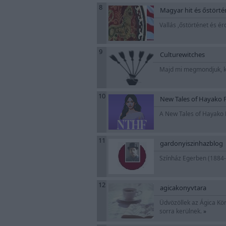
8
Magyar hit és őstörté
Vallás ,őstörténet és ér
9
Culturewitches
Majd mi megmondjuk, ki
10
New Tales of Hayako 
A New Tales of Hayako F
11
gardonyiszinhazblog
Színház Egerben (1884-tő
12
agicakonyvtara
Üdvözöllek az Ágica Kö
sorra kerülnek.
»