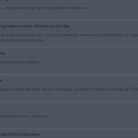
e... Az operettszinház új musicalsikerének oldala!
»
orgonabemutatók információs portálja
Az orgonabemutató nem csak orgonakoncert, hanem orgonakipróbálás és orgonat
l valamely programunkra!
»
tes
Néptáncegyüttes oldala
»
a
Jászai és Kisfaludy Díjas Művész munkáját, szerepeit, fellépéseit mutatja be 1976
önyvek keresése / kínálata
»
ÍNMŰVÉSZ HONLAPJA