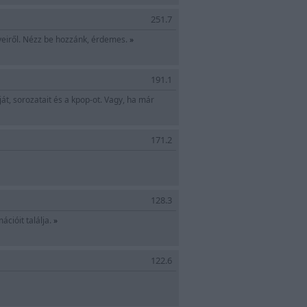
251.7
veiről. Nézz be hozzánk, érdemes.
»
191.1
át, sorozatait és a kpop-ot. Vagy, ha már
171.2
128.3
ációit találja.
»
122.6