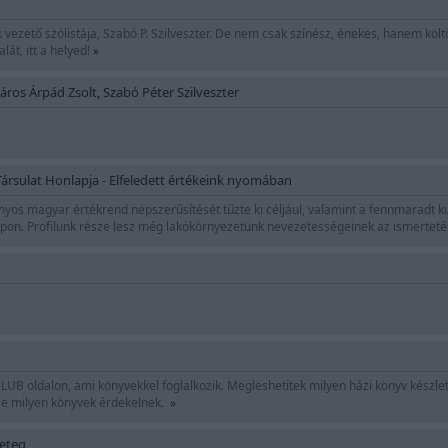
vezető szólistája, Szabó P. Szilveszter. De nem csak színész, énekes, hanem költő
át, itt a helyed!
»
ros Árpád Zsolt, Szabó Péter Szilveszter
 Társulat Honlapja - Elfeledett értékeink nyomában
os magyar értékrend népszerűsítését tűzte ki céljául, valamint a fennmaradt ku
apon. Profilunk része lesz még lakókörnyezetünk nevezetességeinek az ismerteté
B oldalon, ami könyvekkel foglalkozik. Megleshetitek milyen házi könyv készle
ze milyen könyvek érdekelnek.
»
yeteg