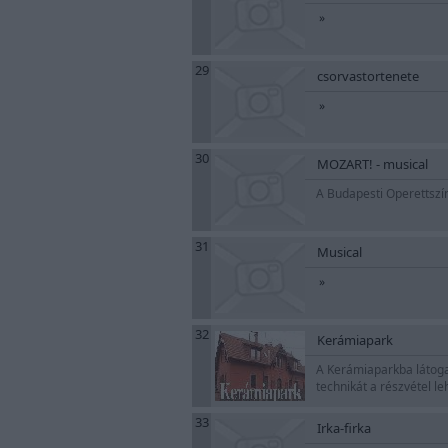
»
29
csorvastortenete
»
30
MOZART! - musical
A Budapesti Operettszí
31
Musical
»
32
Kerámiapark
A Kerámiaparkba látogat
technikát a részvétel l
33
Irka-firka