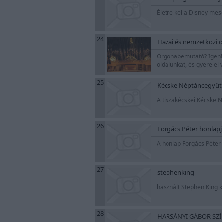
Életre kel a Disney mes
24
Hazai és nemzetközi 
Orgonabemutató? Igen! 
oldalunkat, és gyere e
25
Kécske Néptáncegyüt
A tiszakécskei Kécske 
26
Forgács Péter honlapj
A honlap Forgács Péter 
27
stephenking
használt Stephen King k
28
HARSÁNYI GÁBOR SZ