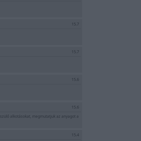
15.7
15.7
15.6
15.6
észülő alkotásokat, megmutatjuk az anyagot a
15.4