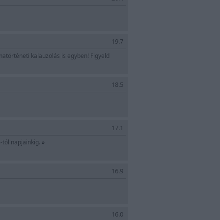
19.7
örténeti kalauzolás is egyben! Figyeld
18.5
17.1
-tól napjainkig.
»
16.9
16.0