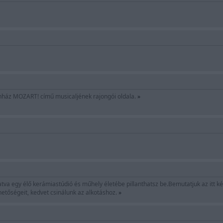
nház MOZART! című musicaljének rajongói oldala.
»
va egy élő kerámiastúdió és műhely életébe pillanthatsz be.Bemutatjuk az itt k
ehetőségeit, kedvet csinálunk az alkotáshoz.
»