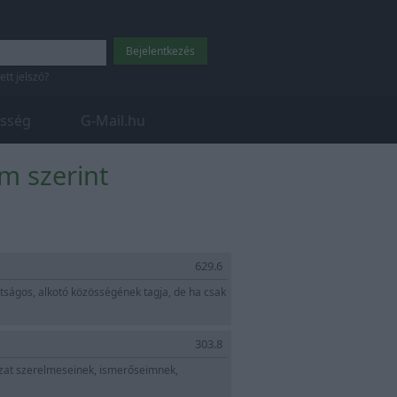
tett jelszó?
sség
G-Mail.hu
m szerint
629.6
átságos, alkotó közösségének tagja, de ha csak
303.8
szat szerelmeseinek, ismerőseimnek,