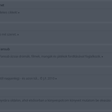
net
dekes cikkek!
»
 mit szeret.
»
Fansub
ansub ázsiai drámák, filmek, mangák és játékok fordításával foglalkozik.
»
l napjainkig) - és azon túl... © J.F. 2010
»
nyvtára oldalon, ahol elsősorban a könyvespolcom könyveit mutatom be olvasási 