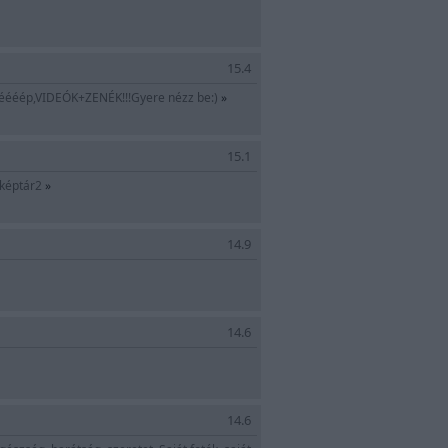
15.4
ééééééép,VIDEÓK+ZENÉK!!!Gyere nézz be:)
»
15.1
 képtár2
»
14.9
14.6
14.6