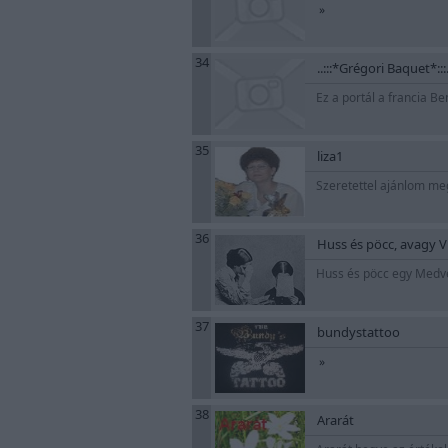
»
34
..:::*Grégori Baquet*:::.
Ez a portál a francia 
35
liza1
Szeretettel ajánlom meg
36
Huss és pöcc, avagy 
Huss és pöcc egy Medve
37
bundystattoo
»
38
Ararát