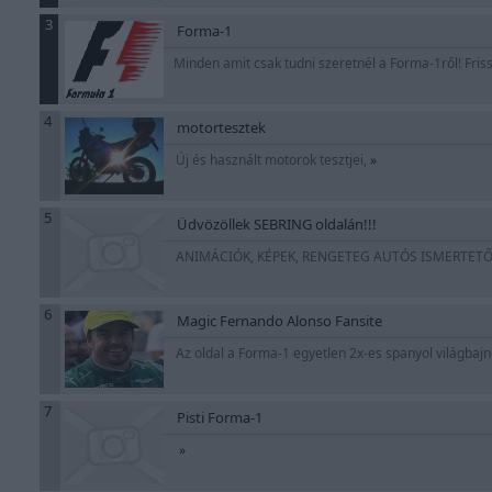
3
Forma-1
Minden amit csak tudni szeretnél a Forma-1ről! Friss
4
motortesztek
Új és használt motorok tesztjei,
»
5
Üdvözöllek SEBRING oldalán!!!
ANIMÁCIÓK, KÉPEK, RENGETEG AUTÓS ISMERTETŐ. 
6
Magic Fernando Alonso Fansite
Az oldal a Forma-1 egyetlen 2x-es spanyol világbajn
7
Pisti Forma-1
»