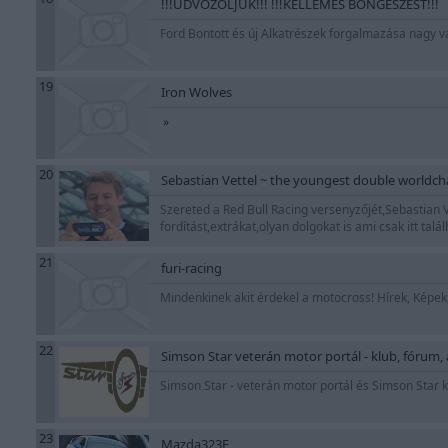
!!!ÜDVÖZÖLJÜK!!! !!!KELLEMES BÖNGÉSZÉST!!!
Ford Bontott és új Alkatrészek forgalmazása nagy 
19
Iron Wolves
»
20
Sebastian Vettel ~ the youngest double worldc
Szereted a Red Bull Racing versenyzőjét,Sebastian Ve
fordítást,extrákat,olyan dolgokat is ami csak itt tal
21
furi-racing
Mindenkinek akit érdekel a motocross! Hírek, Kép
22
Simson Star veterán motor portál - klub, fórum, al
Simson Star - veterán motor portál és Simson Star k
23
Mazda323F