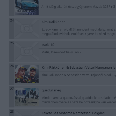
Amit idáig sikerült összegyűjtenem Mazda 323F-ről mo
24
Kimi Räikkönen
Ez egy Kimi fan oldal!!!Itt mindent megtalálsz amit az
megtalálod!!!Videok letöltése!!!Gyere és nézd meg!!
25
zsolt160
Matiz, Daewoo-Chevy Fan
»
26
Kimi Räikkönen & Sebastian Vettel Hungarian fa
Kimi Räikkönen & Sebastian Vettel rajongói oldal. G
27
quadulj meg
Minden amit a quadozással,quaddal kapcsolatban é
mindenben,gyere és nézz be hozzánk,ha van kérdése
28
Fekete Sas Motoros Nemzetség, Polgárdi