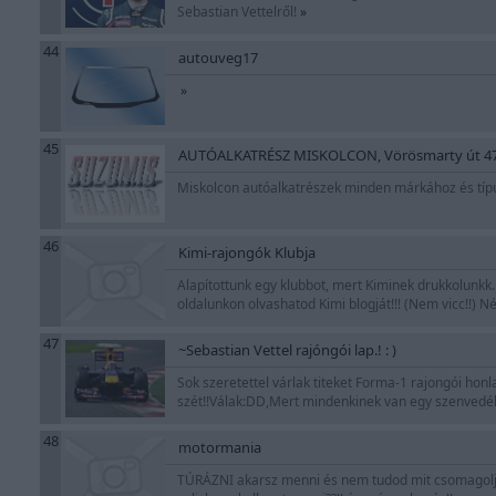
Sebastian Vettelről!
»
44
autouveg17
»
45
AUTÓALKATRÉSZ MISKOLCON, Vörösmarty út 47, t
Miskolcon autóalkatrészek minden márkához és típus
46
Kimi-rajongók Klubja
Alapítottunk egy klubbot, mert Kiminek drukkolunkk. C
oldalunkon olvashatod Kimi blogját!!! (Nem vicc!!)
47
~Sebastian Vettel rajóngói lap.! : )
Sok szeretettel várlak titeket Forma-1 rajongói honl
szét!!Válak:DD,Mert mindenkinek van egy szenvedé
48
motormania
TÚRÁZNI akarsz menni és nem tudod mit csomagolj, me