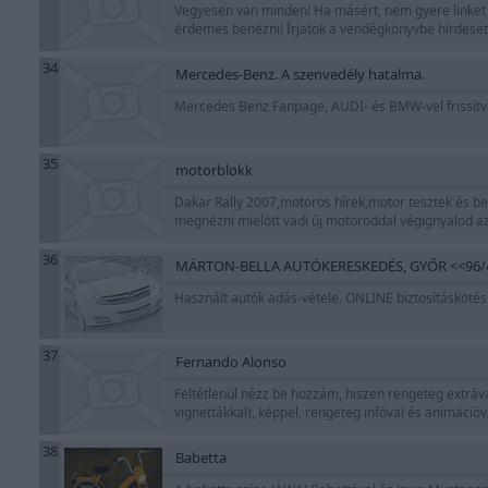
Vegyesen van minden! Ha másért, nem gyere linket va
érdemes benézni! Írjatok a vendégkönyvbe hírdesete
34
Mercedes-Benz. A szenvedély hatalma.
Mercedes Benz Fanpage, AUDI- és BMW-vel frissítve. S
35
motorblokk
Dakar Rally 2007,motoros hírek,motor tesztek és b
megnézni mielött vadi új motoroddal végignyalod az
36
MÁRTON-BELLA AUTÓKERESKEDÉS, GYŐR <<96/
Használt autók adás-vétele. ONLINE biztosításkötés!
37
Fernando Alonso
Feltétlenül nézz be hozzám, hiszen rengeteg extrával
vignettákkal), képpel, rengeteg infóval és animációv
38
Babetta