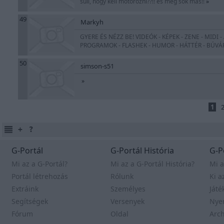
suli, hogy kell motorozni??!! és még sok más!!
»
49
Markyh
GYERE ÉS NÉZZ BE! VIDEÓK - KÉPEK - ZENE - MIDI 
PROGRAMOK - FLASHEK - HUMOR - HÁTTÉR - BÚVÁRK
50
simson-s51
»
1
G-Portál
G-Portál História
G-P
Mi az a G-Portál?
Mi az a G-Portál História?
Mi a
Portál létrehozás
Rólunk
Ki a
Extráink
Személyes
Játé
Segítségek
Versenyek
Nye
Fórum
Oldal
Arc