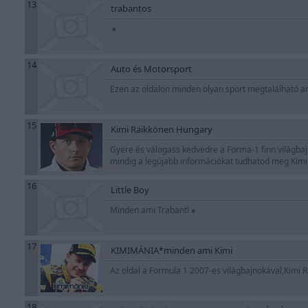
13
trabantos
»
14
Auto és Motorsport
Ezen az oldalon minden olyan sport megtalálható a
15
Kimi Räikkönen Hungary
Gyere és válogass kedvedre a Forma-1 finn világbaj
mindig a legújabb információkat tudhatod meg Kimi
16
Little Boy
Minden ami Trabant!
»
17
KIMIMÁNIA*minden ami Kimi
Az oldal a Formula 1 2007-es világbajnokával,Kimi R
18