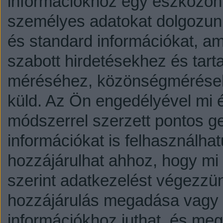
információkhoz egy eszközön,
személyes adatokat dolgozunk
és standard információkat, a
szabott hirdetésekhez és tart
méréséhez, közönségmérésekh
küld.
Az Ön engedélyével mi é
módszerrel szerzett pontos g
információkat is felhasználhat
hozzájárulhat ahhoz, hogy mi é
szerint adatkezelést végezzü
hozzájárulás megadása vagy e
információkhoz juthat, és megv