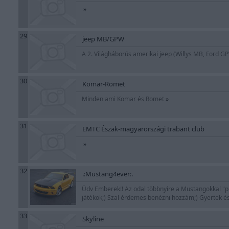
»
29
jeep MB/GPW
A 2. Világháborús amerikai jeep (Willys MB, Ford G
30
Komar-Romet
Minden ami Komar és Romet
»
31
EMTC Észak-magyarországi trabant club
»
32
.:Mustang4ever:.
Üdv Emberek!! Az odal többnyire a Mustangokkal "pró
játékok;) Szal érdemes benézni hozzám;) Gyertek és
33
Skyline