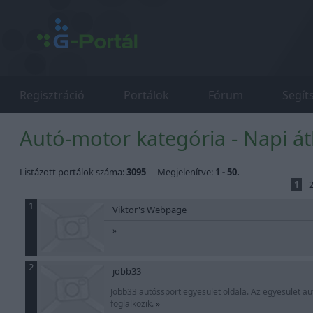
Regisztráció
Portálok
Fórum
Segít
Autó-motor kategória - Napi át
Listázott portálok száma:
3095
- Megjelenítve:
1 - 50.
1
1
Viktor's Webpage
»
2
jobb33
Jobb33 autóssport egyesület oldala. Az egyesület a
foglalkozik.
»