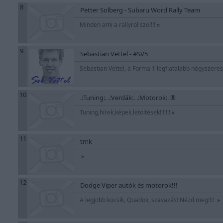
8
Petter Solberg - Subaru Word Rally Team
Minden ami a rallyrol szol!!!
»
9
Sebastian Vettel - #SV5
Sebastian Vettel, a Forma 1 legfiatalabb négyszeres 
10
.:Tuning:. .:Verdák:. .:Motorok:. ®
Tuning,hírek,képek,letöltések!!!!!!!
»
11
tmk
»
12
Dodge Viper autók és motorok!!!
A legjobb kocsik, Quadok, szavazás! Nézd meg!!!!
»