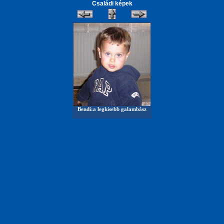
Családi képek
Bendi:a legkisebb galambász