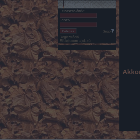
Bejelentkezés
Felhasználónév:
Jelszó:
Súgó
Regisztráció
Elfelejtettem a jelszót
Akkor