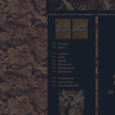
Főoldal
Menü
Galéria
Infók
Extrák
Művészek
Háttérképek
Sárkányok
Ti küldtétek
Horoszkóp
Képeslapküldő
Jó