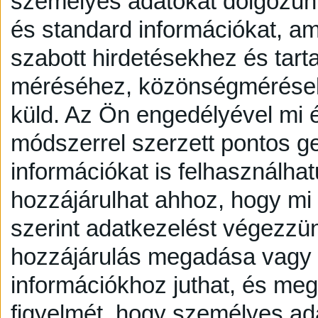
személyes adatokat dolgozunk
és standard információkat, a
szabott hirdetésekhez és tart
méréséhez, közönségmérésekh
küld.
Az Ön engedélyével mi é
módszerrel szerzett pontos g
információkat is felhasználhat
hozzájárulhat ahhoz, hogy mi é
szerint adatkezelést végezzü
hozzájárulás megadása vagy e
információkhoz juthat, és megv
figyelmét, hogy személyes a