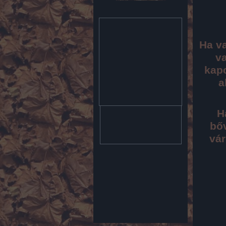
Ha va
va
kapc
a
H
bőv
vár