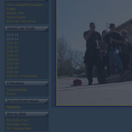
Üdv a Viking95 honlapján!
Képek
Rólunk írták...
Dalszövegek
Meccsek, koncertek
VIKING ON TOUR
2014-15
2013-14
2012-13
2011-12
2010-11
2009-10
2008-09
2007-08
2006-07
2005-06
1995-10 - A kezdettől
FÓRUMOK
Szemetesláda
Fórum
SZT.KORONA Rádió
Hallgatás
BKV ELŐRE
BKV Előre Foci
BKV Előre Teke
BKV Vitorlás Klub