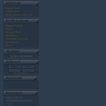
BARÁTAINK
Brigate Nord
United Ultras
White Wolves Kaposvár
EGYÉB OLDALAK
Magyar Futball
NB1.hu
Nemzeti Sport
ultrasliberi
Szurkolói csoportok
Sportfórum
Foci.hu
VÉLEMÉNY
Lezárt szavazások
SZÁMLÁLÓ
Indulás: 2004-09-07
PONTOS IDŐ
Bejelentkezés
Felhasználónév:
Jelszó: