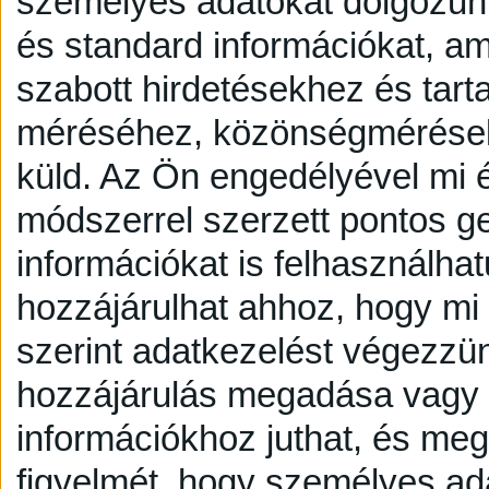
személyes adatokat dolgozunk
és standard információkat, a
szabott hirdetésekhez és tart
méréséhez, közönségmérésekh
küld.
Az Ön engedélyével mi é
módszerrel szerzett pontos g
információkat is felhasználhat
hozzájárulhat ahhoz, hogy mi é
szerint adatkezelést végezzü
hozzájárulás megadása vagy e
információkhoz juthat, és megv
figyelmét, hogy személyes a