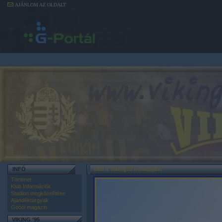
AJÁNLOM AZ OLDALT
INFÓ
Üdv a Viking95 honlapján!
Történet
Klub Információk
Stadion megközelítése
Ajándéktárgyak
Góóól magazin
VIKING '95