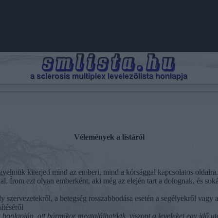
Vélemények a listáról
igyelmük kiterjed mind az emberi, mind a kórsággal kapcsolatos oldalr
akkal. Írom ezt olyan emberként, aki még az elején tart a dolognak, és so
ély szervezetekről, a betegség rosszabbodása esetén a segélyekről vagy 
ítéséről
 honlapján, ott bármikor megtalálhatóak, viszont a leveleket egy idő utá