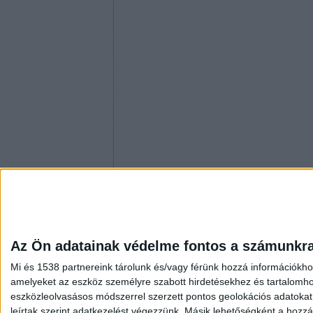
Az Ön adatainak védelme fontos a számunkr
Mi és 1538 partnereink tárolunk és/vagy férünk hozzá információkho
amelyeket az eszköz személyre szabott hirdetésekhez és tartalomho
eszközleolvasásos módszerrel szerzett pontos geolokációs adatokat é
leírtak szerint adatkezelést végezzünk. Másik lehetőségként a hozzáj