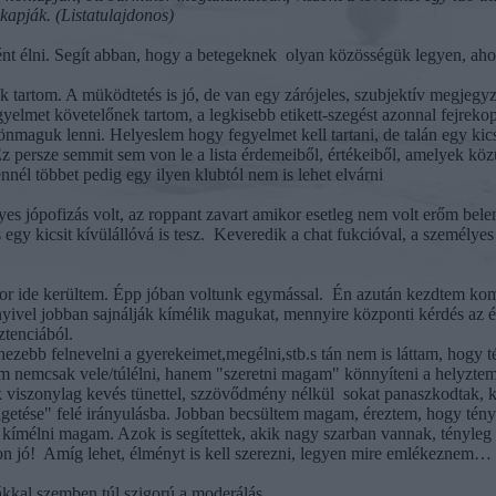
kapják. (Listatulajdonos)
nt élni. Segít abban, hogy a betegeknek
olyan közösségük legyen, ahol
ak tartom. A müködtetés is jó, de van egy zárójeles, szubjektív megjeg
lmet követelőnek tartom, a legkisebb etikett-szegést azonnal fejrekoppi
nmaguk lenni. Helyeslem hogy fegyelmet kell tartani, de talán egy kic
z persze semmit sem von le a lista érdemeiből, értékeiből, amelyek k
nnél többet pedig egy ilyen klubtól nem is lehet elvárni
s jópofizás volt, az roppant zavart amikor esetleg nem volt erőm belené
egy kicsit kívülállóvá is tesz.
Keveredik a chat fukcióval, a személyes
or ide kerültem. Épp jóban voltunk egymással.
Én azután kezdtem kom
yivel jobban sajnálják kímélik magukat, mennyire központi kérdés az 
sztenciából.
hezebb felnevelni a gyerekeimet,megélni,stb.s tán nem is láttam, hogy
em nemcsak vele/túlélni, hanem "szeretni magam" könnyíteni a helyzte
k viszonylag kevés tünettel, szzövődmény nélkül
sokat panaszkodtak, k
lgetése" felé irányulásba. Jobban becsültem magam, éreztem, hogy tény
 kímélni magam. Azok is segítettek, akik nagy szarban vannak, tényleg 
n jó!
Amíg lehet, élményt is kell szerezni, legyen mire emlékeznem… 
mákkal szemben túl szigorú a moderálás.