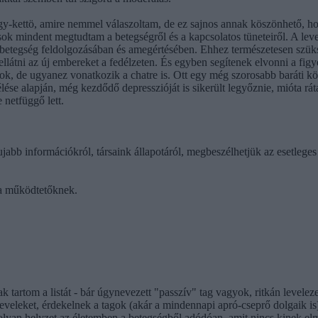
egy-kettö, amire nemmel válaszoltam, de ez sajnos annak köszönhető, h
 sok mindent megtudtam a betegségről és a kapcsolatos tüneteiről. A lev
a betegség feldolgozásában és amegértésében. Ehhez természetesen szüks
k ellátni az új embereket a fedélzeten. És egyben segítenek elvonni a fi
ok, de ugyanez vonatkozik a chatre is. Ott egy még szorosabb baráti kö
se alapján, még kezdődő depresszióját is sikerült legyőznie, mióta rátal
 netfüggő lett.
ujabb információkról, társaink állapotáról, megbeszélhetjük az esetleges
 a működtetőknek.
tartom a listát - bár úgynevezett "passzív" tag vagyok, ritkán levele
leveleket, érdekelnek a tagok (akár a mindennapi apró-cseprő dolga
 olyan helyzet az életemben a betegségből adódóan, amit nincs kinek el