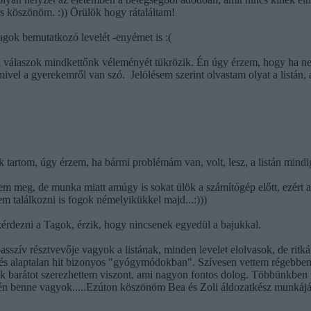
s köszönöm. :)) Örülök hogy rátaláltam!
t tagok bemutatkozó levelét -enyémet is :(
A válaszok mindkettőnk véleményét tükrözik. Én úgy érzem, hogy ha nem 
mivel a gyerekemről van szó.
Jelölésem szerint olvastam olyat a listán,
tartom, úgy érzem, ha bármi problémám van, volt, lesz, a listán mindig 
meg, de munka miatt amúgy is sokat ülök a számítógép előtt, ezért alig 
m találkozni is fogok némelyikükkel majd...:)))
kérdezni a Tagok, érzik, hogy nincsenek egyedül a bajukkal.
szív résztvevője vagyok a listának, minden levelet elolvasok, de ritká
tt és alaptalan hit bizonyos "gyógymódokban". Szívesen vettem régebbe
Sok barátot szerezhettem viszont, ami nagyon fontos dolog. Többünkben f
én benne vagyok.....Ezúton köszönöm Bea és Zoli áldozatkész munkáj