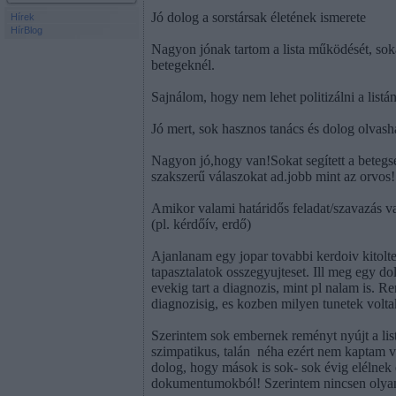
Jó dolog a sorstársak életének ismerete
Hírek
HírBlog
Nagyon jónak tartom a lista működését, soka
betegeknél.
Sajnálom, hogy nem lehet politizálni a listán
Jó mert, sok hasznos tanács és dolog olvasha
Nagyon jó,hogy van!Sokat segített a betegs
szakszerű válaszokat ad.jobb mint az orvos!
Amikor valami határidős feladat/szavazás va
(pl. kérdőív, erdő)
Ajanlanam egy jopar tovabbi kerdoiv kitoltes
tapasztalatok osszegyujteset. Ill meg egy d
evekig tart a diagnozis, mint pl nalam is. R
diagnozisig, es kozben milyen tunetek volta
Szerintem sok embernek reményt nyújt a list
szimpatikus, talán
néha ezért nem kaptam vá
dolog, hogy mások is sok- sok évig elélnek
dokumentumokból! Szerintem nincsen olyan d