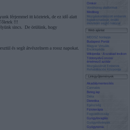
Omker
Vonóhorog platformok
Medibog
nk férjemmel itt köztetek, de ez idő alatt
Mozgáskorlátozott emberek
foglalkoztatását, önálló
őletek !!!
életvitelét segítő hálózat
élyünk sincs.
De örülünk, hogy
Web ajánlat
MEOSZ honlapja
Budapest Portál
Magyar Virtuális
esztül és segít átvészelnem a rossz napokat.
Enciklopédia
Wikipedia - A szabad lexikon
Többnyelvű orvosi
értelmező azótár
Mozgássérült Emberek
Rehabilitációs Központja
Linkgyűjtemények
Akadálymentesítés
Cannabis
Beteg.lap
Diéta
Dietetika
Egészség
Fizioterápia
Fogyatékosság
Gyógylovaglás
Gyógynövények
Gyógytorna