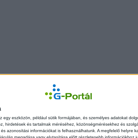
a
z egy eszközön, például sütik formájában, és személyes adatokat dolgo
z, hirdetések és tartalmak méréséhez, közönségmérésekhez és szolgál
s azonosítási információkat is felhasználhatunk. A megfelelő helyre ka
árulás megadása vagy elutasítása előtt részletesebb információkhoz jut