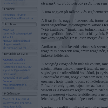
elvesznek, az újabb belépők pedig meg sem 
Letöltések
Fórumok
A lista nagyon jól működik és segít emberké
Tematikus Fórumok
Képfeltöltés a Fórumokba
A listát jónak, nagyon hasznosnak, fontosn
Az SM-ről
kicsit szigorúnak, majdhogynem katonás fegye
"vigyázállásban" írnak, nem tudnak igazán ö
Mi az SM?
megengedőbb, elnézőbb stílust hiányolok. E
Ismertetők a betegségről
A tünetek
hatékony segítése. Ez teljesen megvalósul, e
Hogyan diagnosztizálják
Hogyan kezelik
Amikor napokon kesztül szinte csak személye
Őszintén az SM-ről
reagálni is nehezebb arra, amire reagálnék, s 
Együttélés az SM-el
linkeket küldenek.
A tünetek kezelése
Láthatatlan tünetek
A betegség elfogadásán már túl voltam, mik
Kurtze féle skála /EDSS/
miután láttam mások mennyit tesznek, menn
A pszichológia oldaláról
segítséget társtól/szülőtől /családtól, jó egzi
Szexualitás
Feladatként láttam, hogy küzdenem kell, ne
Kiegészítő információk
éreztem , hogy igenis jogom, sőt köteleség
Jó tudni
Mitől indulhatott be a
Először viszolyogtam, sajnáltam azokat aki
betegség?
viszont ez a kontraszt segített magam "déde
Próbálkozunk
nem gyengeség viszont felelőtlenség is nem
lehetőséggel. Hozzájuk képest nekem nagyo
Eszközök, készülékek
Gyógymódok, kezelések
Mozgásterápiák
Szerinem a politikai, világnézeti,vallási té