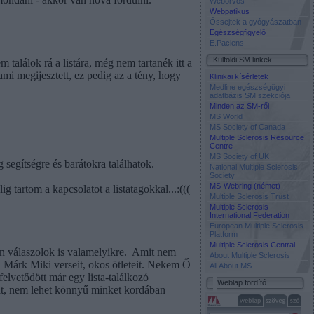
Weborvos
Webpatikus
Őssejtek a gyógyászatban
Egészségfigyelő
E.Paciens
Külföldi SM linkek
találok rá a listára, még nem tartanék itt a
 ami megijesztett, ez pedig az a tény, hogy
Klinikai kísérletek
Medline egészségügyi
adatbázis SM szekciója
Minden az SM-ről
MS World
MS Society of Canada
Multiple Sclerosis Resource
Centre
MS Society of UK
segítségre és barátokra találhatok.
National Multiple Sclerosis
Society
MS-Webring (német)
tartom a kapcsolatot a listatagokkal...:(((
Multiple Sclerosis Trust
Multiple Sclerosis
International Federation
European Multiple Sclerosis
Platform
Multiple Sclerosis Central
n válaszolok is valamelyikre.
Amit nem
About Multiple Sclerosis
n Márk Miki verseit, okos ötleteit. Nekem Ő
All About MS
elvetődött már egy lista-találkozó
Weblap fordító
át, nem lehet könnyű minket kordában