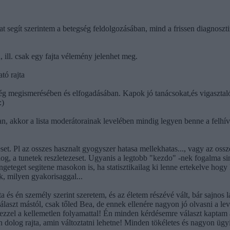
t segít szerintem a betegség feldolgozásában, mind a frissen diagnoszti
, ill. csak egy fajta vélemény jelenhet meg.
tó rajta
ég megismerésében és elfogadásában. Kapok jó tanácsokat,és vigasztaló 
:)
n, akkor a lista moderátorainak levelében mindig legyen benne a felhívá
et. Pl az osszes hasznalt gyogyszer hatasa mellekhatas..., vagy az ossze
olog, a tunetek reszletezeset. Ugyanis a legtobb "kezdo" -nek fogalma s
engeteget segitene masokon is, ha statisztikailag ki lenne ertekelve hogy
k, milyen gyakorisaggal...
a és én személy szerint szeretem, és az életem részévé vált, bár sajno
laszt mástól, csak tőled Bea, de ennek ellenére nagyon jó olvasni a lev
 ezzel a kellemetlen folyamattal! Én minden kérdésemre választ kaptam 
olog rajta, amin változtatni lehetne! Minden tökéletes és nagyon ügyi