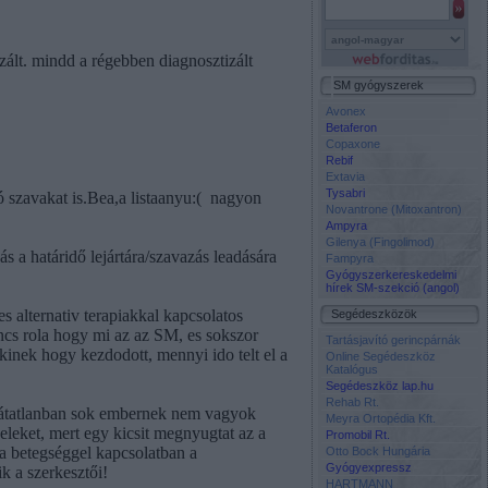
zált. mindd a régebben diagnosztizált
SM gyógyszerek
Avonex
Betaferon
Copaxone
Rebif
Extavia
Tysabri
szavakat is.Bea,a listaanyu:(
nagyon
Novantrone (Mitoxantron)
Ampyra
Gilenya (Fingolimod)
s a határidő lejártára/szavazás leadására
Fampyra
Gyógyszerkereskedelmi
hírek SM-szekció (angol)
s alternativ terapiakkal kapcsolatos
Segédeszközök
incs rola hogy mi az az SM, es sokszor
Tartásjavító gerincpárnák
 kinek hogy kezdodott, mennyi ido telt el a
Online Segédeszköz
Katalógus
Segédeszköz lap.hu
Rehab Rt.
s látatlanban sok embernek nem vagyok
Meyra Ortopédia Kft.
eleket, mert egy kicsit megnyugtat az a
Promobil Rt.
a betegséggel kapcsolatban a
Otto Bock Hungária
Gyógyexpressz
k a szerkesztői!
HARTMANN