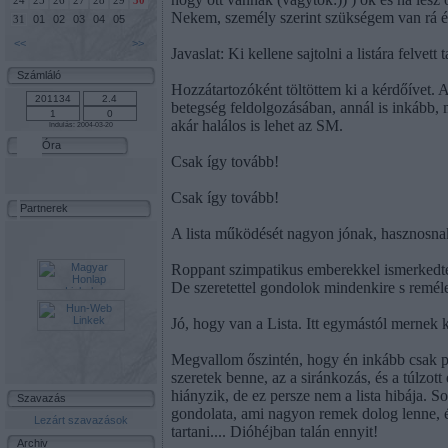
24
25
26
27
28
29
30
Nekem, személy szerint szükségem van rá é
01
02
03
04
05
31
<<
>>
Javaslat: Ki kellene sajtolni a listára felvet
Számláló
Hozzátartozóként töltöttem ki a kérdőívet. 
betegség feldolgozásában, annál is inkább, 
akár halálos is lehet az SM.
Indulás: 2004-03-20
Óra
Csak így tovább!
Csak így tovább!
Partnerek
A lista működését nagyon jónak, hasznosnak 
Roppant szimpatikus emberekkel ismerkedtem 
De szeretettel gondolok mindenkire s reméle
Jó, hogy van a Lista. Itt egymástól mernek 
Megvallom őszintén, hogy én inkább csak pas
szeretek benne, az a siránkozás, és a túlzo
hiányzik, de ez persze nem a lista hibája. 
Szavazás
gondolata, ami nagyon remek dolog lenne, 
Lezárt szavazások
tartani.... Dióhéjban talán ennyit!
Archiv