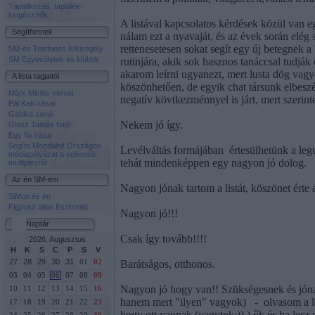
Táplálkozás, táplálék-
kiegészítők
A listával kapcsolatos kérdések közül van 
Segíthetnek
nálam ezt a nyavaját, és az évek során elég
rettenesetesen sokat segít egy új betegnek 
SM-es Telefonos lelkisegély
SM Egyesületek és klubok
rutinjára, akik sok hasznos tanáccsal tudjá
akarom leírni ugyanezt, mert lusta dög vagy
A lista tagjaitól
köszönhetően, de egyik chat társunk elbeszélé
Márk Miklós versei
negatív kövtkezménnyel is járt, mert szerinte
Pál Kati írásai
Gabika zenéi
Nekem jó így.
Olasz Tamás fotói
Egy fiú írása
Segíts Mozdulni! Országos
Levélváltás formájában
értesülhetünk a leg
médiapályázat a sclerosis
tehát mindenképpen egy nagyon jó dolog.
multiplexről
Az én SM-em
Nagyon jónak tartom a listát, köszönet érte
SiMon és én
Figyusz alias Észbontó
Nagyon jó!!!
Naptár
Csak így tovább!!!!
2026. Augusztus
H
K
S
C
P
S
V
27
28
29
30
31
Barátságos, otthonos.
01
02
03
04
05
06
07
08
09
Nagyon jó hogy van!! Szükségesnek és jónak 
10
11
12
13
14
15
16
hanem mert "ilyen" vagyok)
-
olvasom a 
17
18
19
20
21
22
23
hogy ott vannak (vagytok:)) ) ők és ha lesz