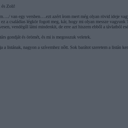
 és Zoli!
em…./ van egy versben….ezt azért írom mert még olyan rövid ideje vagyu
ez a családias légkör fogott meg, kár, hogy mi olyan messze vagyunk T
ívesen, vendégűl látni mindenkit, de erre azt hiszem ebből a távlatból es
árs gondját és örömét, és mi is megosszuk veletek.
 a listának, nagyon a szívemhez nőtt. Sok barátot szeretem a listán ker