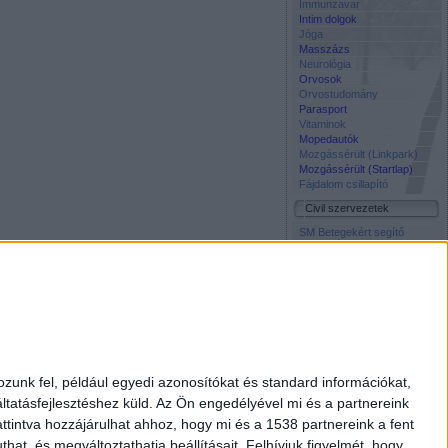
Immunzavar
Intim dolgok
Jóga
Masszázs
Neurológia
Orvosok
Orvostudomány
Parasport
Vitaminok
Mopedautók
Mozgássérült (Linkpark)
Mozgássérült (Startlap)
Fájdalom csillapító
Civil szervezetek
SM Betegekért segítő
közösség Facebook oldala
Napos Oldal Alapítvány
Szocháló -
Társadalomtudomány on-
line
Életmentő Központi
Inkubátor Alapitvany
Média
Civil Rádió
zunk fel, például egyedi azonosítókat és standard információkat,
Élet és Tudomány
tatásfejlesztéshez küld.
Az Ön engedélyével mi és a partnereink
Free TV
Interpress Magazin
ttintva hozzájárulhat ahhoz, hogy mi és a 1538 partnereink a fent
National Geographic
hat, és megváltoztathatja beállításait.
Felhívjuk figyelmét, hogy