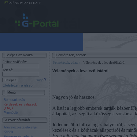
AJÁNLOM AZ OLDALT
Belépés az oldalra
Felmérések, adatok
Felhasználónév:
Felmérések, adatok
: Vélemények a levelezőlistáról
Jelszó:
Vélemények a levelezőlistáról
Súgó
Elfelejtettem a jelszót
Menü
Nagyon jó és hasznos.
Bemutatkozás
Kérdések és válaszok
A listát a legjobb emberek tartják kézben!F
(FAQ)
Promóció
állapottal, azt segíti a közösség a sorstárs
A levelezőlistáról
Jó lenne több info a jogszabályokról, a seg
A levelezőlista etikettje
kezelések és a kórházak állapotáról és minős
Képek
Ezen információk nagy része szerepel a lista
Felmérések, adatok