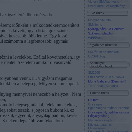
Victory SM Alapítvány
Szent Imre SM Alapítvány
SM linkek
 az igazi értékük a mérvadó.
Magyar SM Info
yzésem: időnként a működtetőket/moderátort
SMinfo.hu
Nyíregyházi SM Centrum
ntás követi., így a listatagok szinte
Szklerózis.lap.hu
sivel kevesebb több lenne. Egy kissé
WEBBeteg
özül számomra a legfontosabb: egymás
Egyéb SM fórumok
SM fórum az Indexen
zni a levelekbe. Ezáltal követhetetlen, így
CCSVI Blog
 e-mailel. Szeretem amikor olvasnivaló
Személyes
blogok/honlapok
SM2008
Stu's Views & M.S. News
olyabban venni, ill. vigyázni magamra
Mona Alahverdi (Denmark)
életükben a betegség. Milyen sokan kapnak
Ted Robak (Kanada)
Fontos linkek
 tényleg mennyivel nehezebb a helyzet.. Nem
men,
Dr. Info
omoly betegségtudattal, félelemmel éltek,
Országos
Egészségbiztosítási Pénztár
leg sokat teszek, s jogosan bukom ki, ez
Országos Nyugdíjbiztosítási
rosszul, egyedül, anyagilag padlón, kevés
Főigazgatóság
. S nekem legalább van feladatom.
Magyarország.hu
Közigazgatási és
Elektronikus
Közszolgáltatások Központi