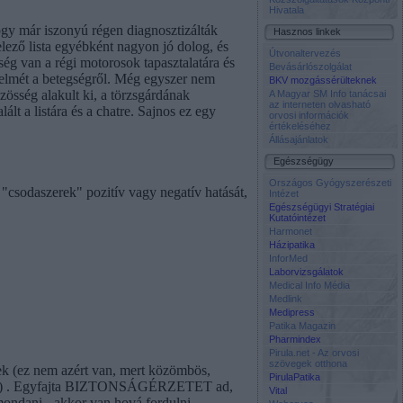
Hivatala
ogy már iszonyú régen diagnosztizálták
Hasznos linkek
elező lista egyébként nagyon jó dolog, és
Útvonaltervezés
ég van a régi motorosok tapasztalatára és
Bevásárlószolgálat
gyelmét a betegségről. Még egyszer nem
BKV mozgássérülteknek
zösség alakult ki, a törzsgárdának
A Magyar SM Info tanácsai
az interneten olvasható
ált a listára és a chatre. Sajnos ez egy
orvosi információk
értékeléséhez
Állásajánlatok
Egészségügy
Országos Gyógyszerészeti
 "csodaszerek" pozitív vagy negatív hatását,
Intézet
Egészségügyi Stratégiai
Kutatóintézet
Harmonet
Házipatika
InforMed
Laborvizsgálatok
Medical Info Média
Medlink
Medipress
Patika Magazin
Pharmindex
Pirula.net - Az orvosi
szövegek otthona
zek (ez nem azért van, mert közömbös,
PirulaPatika
ik is) . Egyfajta BIZTONSÁGÉRZETET ad,
Vital
mondani - akkor van hová fordulni.