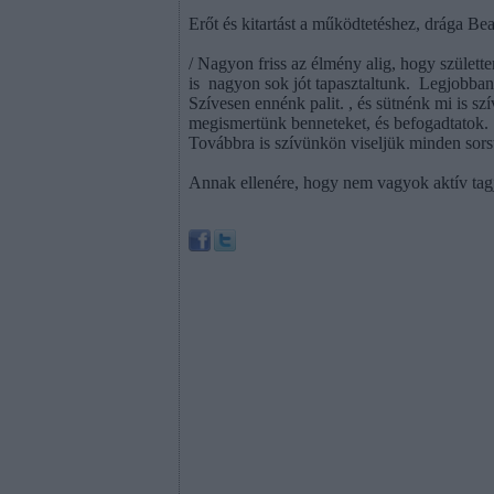
Erőt és kitartást a működtetéshez, drága Bea
/ Nagyon friss az élmény alig, hogy születt
is
nagyon sok jót tapasztaltunk.
Legjobban 
Szívesen ennénk palit. , és sütnénk mi is sz
megismertünk benneteket, és befogadtatok.
Továbbra is szívünkön viseljük minden sorst
Annak ellenére, hogy nem vagyok aktív tagja