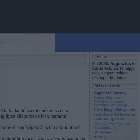
Névnap
Ma
2026. Augusztus 6.
Csütörtök
,
Berta
napja
van, nagyon boldog
névnapot kívánunk.
SM szervezetek
Magyar SM Társaság
Magyar Sclerosis
Multiplexes Betegek
Országos Szövetsége
a.Aki hajlandó szembenézni ezzel az
Békés Megyei SM egyesület
Fejér Megyei SM Egyesület
káig ilyen állapotban kíván maradni!
Győri SM Egyesület
„SMaragd” SM Egyesület
a konkrét segítségekről aztán a különböző
Kecskemét
SM Szolnok
MSMBA
n általában törlik, így az ilyen információk