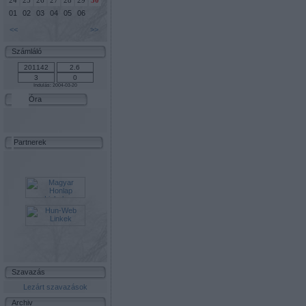
24
25
26
27
28
29
30
01
02
03
04
05
06
<<
>>
Számláló
Indulás: 2004-03-20
Óra
Partnerek
Szavazás
Lezárt szavazások
Archiv