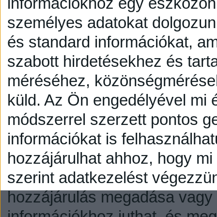
információkhoz egy eszközön,
személyes adatokat dolgozunk
és standard információkat, a
szabott hirdetésekhez és tart
méréséhez, közönségmérésekh
küld.
Az Ön engedélyével mi é
módszerrel szerzett pontos g
információkat is felhasználhat
hozzájárulhat ahhoz, hogy mi é
szerint adatkezelést végezzü
hozzájárulás megadása vagy e
információkhoz juthat, és megv