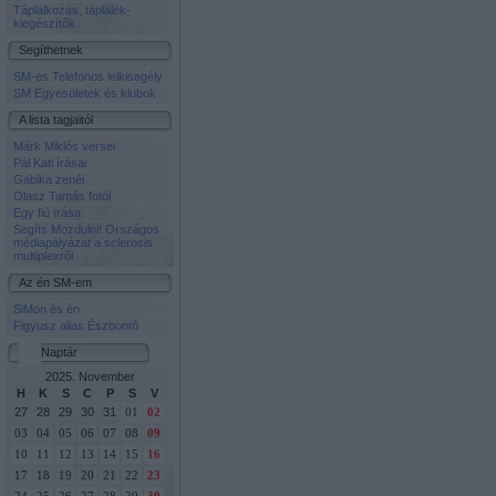
Táplálkozás, táplálék-
kiegészítők
Segíthetnek
SM-es Telefonos lelkisegély
SM Egyesületek és klubok
A lista tagjaitól
Márk Miklós versei
Pál Kati írásai
Gabika zenéi
Olasz Tamás fotói
Egy fiú írása
Segíts Mozdulni! Országos
médiapályázat a sclerosis
multiplexről
Az én SM-em
SiMon és én
Figyusz alias Észbontó
Naptár
2025. November
H
K
S
C
P
S
V
27
28
29
30
31
01
02
03
04
05
06
07
08
09
10
11
12
13
14
15
16
17
18
19
20
21
22
23