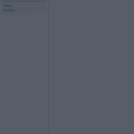
Hírek
HírBlog