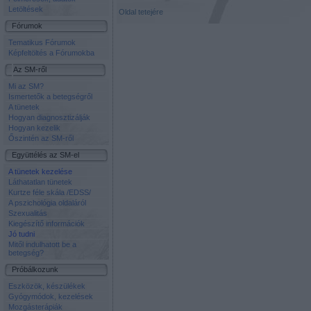
Letöltések
Oldal tetejére
Fórumok
Tematikus Fórumok
Képfeltöltés a Fórumokba
Az SM-ről
Mi az SM?
Ismertetők a betegségről
A tünetek
Hogyan diagnosztizálják
Hogyan kezelik
Őszintén az SM-ről
Együttélés az SM-el
A tünetek kezelése
Láthatatlan tünetek
Kurtze féle skála /EDSS/
A pszichológia oldaláról
Szexualitás
Kiegészítő információk
Jó tudni
Mitől indulhatott be a
betegség?
Próbálkozunk
Eszközök, készülékek
Gyógymódok, kezelések
Mozgásterápiák