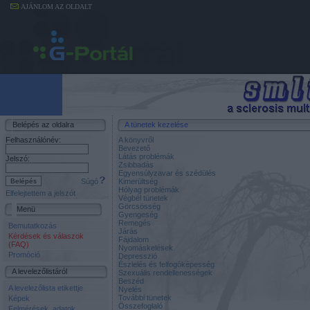
AJÁNLOM AZ OLDALT
Belépés az oldalra
A tünetek kezelése
Felhasználónév:
A könyvről
Bevezető
Látás problémák
Jelszó:
Zsibbadás
Egyensúlyzavar és szédülés
Súgó
Kimerültség
Hólyag problémák
Elfelejtettem a jelszót
Végbél tünetek
Görcsösség
Menü
Gyengeség
Remegés
Bemutatkozás
Járás
Kérdések és válaszok
Fájdalom
(FAQ)
Nyomáskelések
Promóció
Depresszió
Észlelés és felfogóképesség
A levelezőlistáról
Szexuális rendellenességek
Beszéd
A levelezőlista etikettje
Nyelés
További tünetek
Képek
Összefoglaló
Felmérések, adatok