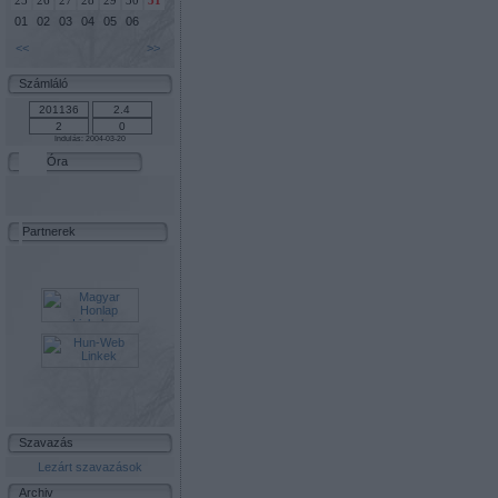
25
26
27
28
29
30
31
01
02
03
04
05
06
<<
>>
Számláló
Indulás: 2004-03-20
Óra
Partnerek
Szavazás
Lezárt szavazások
Archiv