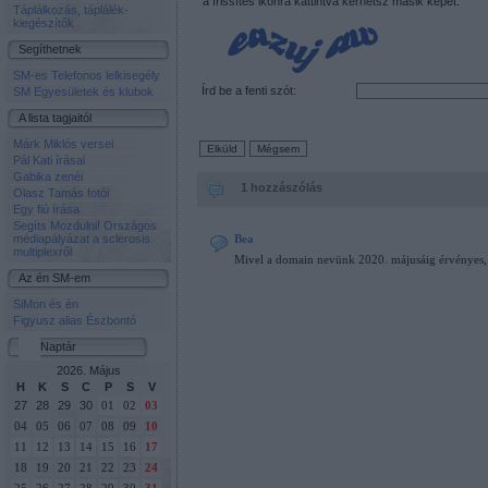
a frissítés ikonra kattintva kérhetsz másik képet.
Táplálkozás, táplálék-
kiegészítők
Segíthetnek
SM-es Telefonos lelkisegély
Írd be a fenti szót:
SM Egyesületek és klubok
A lista tagjaitól
Márk Miklós versei
Pál Kati írásai
Gabika zenéi
1 hozzászólás
Olasz Tamás fotói
Egy fiú írása
Segíts Mozdulni! Országos
médiapályázat a sclerosis
Bea
multiplexről
Mivel a domain nevünk 2020. májusáig érvényes, az
Az én SM-em
SiMon és én
Figyusz alias Észbontó
Naptár
2026. Május
H
K
S
C
P
S
V
27
28
29
30
01
02
03
04
05
06
07
08
09
10
11
12
13
14
15
16
17
18
19
20
21
22
23
24