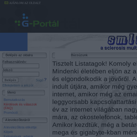
AJÁNLOM AZ OLDALT
Belépés az oldalra
Búcsúzunk
Felhasználónév:
Tisztelt Listatagok! Komoly e
Mindenki életében eljön az a 
Jelszó:
és elgondolkodik a jövőről. A 
Súgó
indult útjára, amikor még gy
Elfelejtettem a jelszót
Menü
internet, amikor még az emai
Bemutatkozás
leggyorsabb kapcsolattartás
Kérdések és válaszok
év az internet világában nag
(FAQ)
Promóció
mára, az okostelefonok, tabl
A levelezőlistáról
Amikor kezdtük, még a betá
A levelezőlista etikettje
mega és gigabyte-kban mért
Képek
Felmérések, adatok