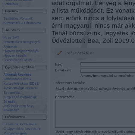
adatforgalmat. Lényeg a lén
Letöltések
a lista működését. Ez vonatk
Fórumok
sem erőnk nincs a folytatásá
Tematikus Fórumok
Képfeltöltés a Fórumokba
érni magyarul, nincs már akk
Az SM-ről
Tehát búcsúzunk, legyetek jó
Mi az SM?
Üdvözlettel: Bea, Zoli 2019.0
Ismertetők a betegségről
A tünetek
Hogyan diagnosztizálják
Szólj hozzá te is!
Hogyan kezelik
Őszintén az SM-ről
Név:
Együttélés az SM-el
E-mail cím:
A tünetek kezelése
Amennyiben megadod az email-címedet
Láthatatlan tünetek
Idézett hozzászólás:
Kurtze féle skála /EDSS/
A pszichológia oldaláról
Mivel a domain nevünk 2020. májusáig érvényes, az oldal
Szexualitás
Kiegészítő információk
Hozzászólás:
Jó tudni
Mitől indulhatott be a
betegség?
Próbálkozunk
Eszközök, készülékek
Gyógymódok, kezelések
Azért, hogy ellenőrízhessük a hozzászólások valódiság
Mozgásterápiák