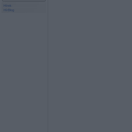
Hírek
HírBlog