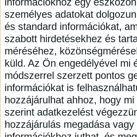
információkhoz egy eszközön,
személyes adatokat dolgozunk
és standard információkat, a
szabott hirdetésekhez és tart
méréséhez, közönségmérésekh
küld.
Az Ön engedélyével mi é
módszerrel szerzett pontos g
információkat is felhasználhat
hozzájárulhat ahhoz, hogy mi é
szerint adatkezelést végezzü
hozzájárulás megadása vagy e
információkhoz juthat, és megv