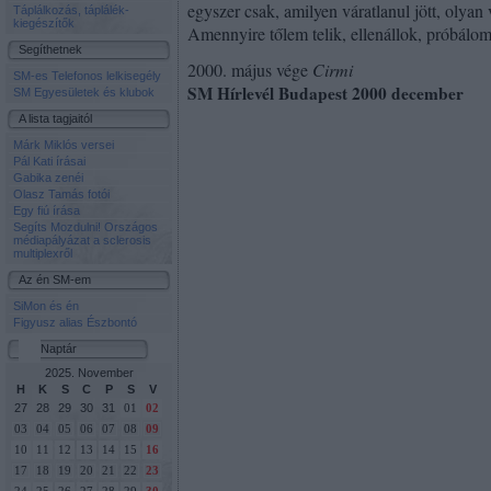
egyszer csak, amilyen váratlanul jött, olyan
Táplálkozás, táplálék-
kiegészítők
Amennyire tőlem telik, ellenállok, próbálom 
Segíthetnek
2000. május vége
Cirmi
SM-es Telefonos lelkisegély
SM Hírlevél Budapest 2000 december
SM Egyesületek és klubok
A lista tagjaitól
Márk Miklós versei
Pál Kati írásai
Gabika zenéi
Olasz Tamás fotói
Egy fiú írása
Segíts Mozdulni! Országos
médiapályázat a sclerosis
multiplexről
Az én SM-em
SiMon és én
Figyusz alias Észbontó
Naptár
2025. November
H
K
S
C
P
S
V
27
28
29
30
31
01
02
03
04
05
06
07
08
09
10
11
12
13
14
15
16
17
18
19
20
21
22
23