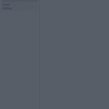
Hírek
HírBlog