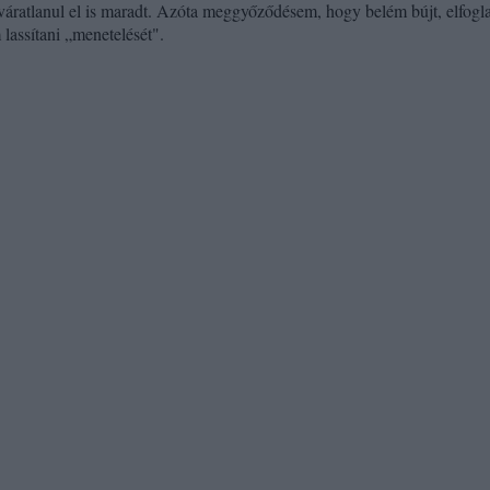
 váratlanul el is maradt. Azóta meg­győződésem, hogy belém bújt, elfogla
lassí­tani „menetelését".