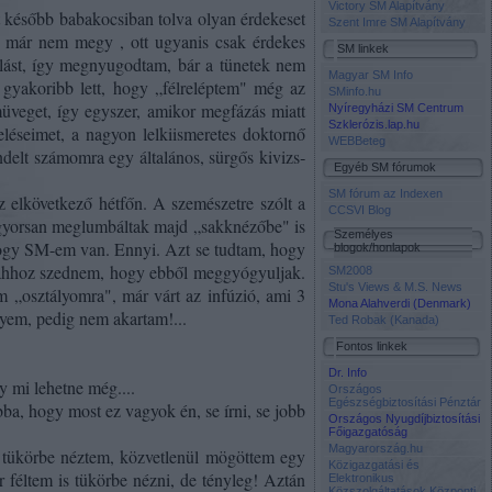
Victory SM Alapítvány
t később babakocsiban tolva olyan érdekeset
Szent Imre SM Alapítvány
ni már nem megy , ott ugyanis csak érdekes
SM linkek
omlást, így megnyugodtam, bár a tünetek nem
Magyar SM Info
gyakoribb lett, hogy „félreléptem" még az
SMinfo.hu
üveget, így egyszer, amikor megfázás miatt
Nyíregyházi SM Centrum
Szklerózis.lap.hu
eléseimet, a nagyon lelkiismeretes doktornő
WEBBeteg
delt számomra egy általános, sürgős kivizs­
Egyéb SM fórumok
SM fórum az Indexen
 elkövetkező hétfőn. A szemészetre szólt a
CCSVI Blog
l gyorsan meglumbáltak majd „sakknézőbe" is
Személyes
, hogy SM-em van. Ennyi. Azt se tudtam, hogy
blogok/honlapok
l ahhoz szednem, hogy ebből meggyógyuljak.
SM2008
Stu's Views & M.S. News
m „osztályomra", már várt az infúzió, ami 3
Mona Alahverdi (Denmark)
nnyem, pedig nem akartam!...
Ted Robak (Kanada)
Fontos linkek
Dr. Info
y mi lehetne még....
Országos
Egészségbiztosítási Pénztár
a, hogy most ez vagyok én, se írni, se jobb
Országos Nyugdíjbiztosítási
Főigazgatóság
Magyarország.hu
 tükörbe néztem, közvetlenül mögöttem egy
Közigazgatási és
r féltem is tükörbe nézni, de tényleg! Aztán
Elektronikus
Közszolgáltatások Központi