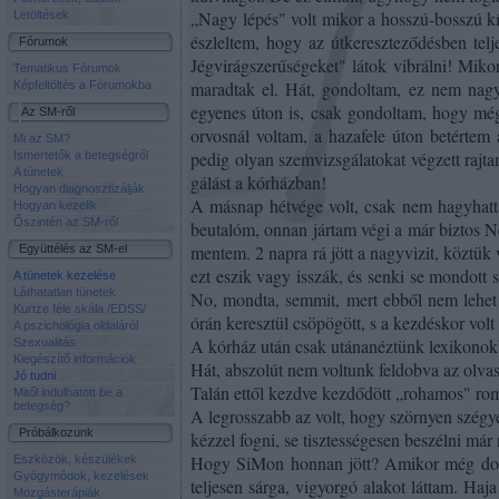
„Nagy lépés" volt mikor a hosszú-bosszú kí
Letöltések
észleltem, hogy az útkereszteződés­ben te
Fórumok
Jégvirágszerűségeket" látok vibrálni! Mik
Tematikus Fórumok
maradtak el. Hát, gondoltam, ez nem nagy
Képfeltöltés a Fórumokba
egyenes úton is, csak gondo­ltam, hogy mé
Az SM-ről
orvosnál voltam, a hazafele úton betértem 
Mi az SM?
pedig olyan szemvizsgálatokat végzett rajt
Ismertetők a betegségről
A tünetek
gálást a kórházban!
Hogyan diagnosztizálják
A másnap hétvége volt, csak nem hagyhatt
Hogyan kezelik
Őszintén az SM-ről
beutalóm, onnan jártam végi a már biztos N
mentem. 2 napra rá jött a nagyvizit, köztük
Együttélés az SM-el
ezt eszik vagy isszák, és senki se mondot
A tünetek kezelése
Láthatatlan tünetek
No, mondta, semmit, mert ebből nem lehet m
Kurtze féle skála /EDSS/
órán keresztül csöpögött, s a kezdéskor volt
A pszichológia oldaláról
A kórház után csak utánanéztünk lexikono
Szexualitás
Kiegészítő információk
Hát, abszolút nem voltunk feldobva az olvaso
Jó tudni
Talán ettől kezdve kezdődött „rohamos" rom
Mitől indulhatott be a
betegség?
A legrosszabb az volt, hogy szörnyen szégy
Próbálkozunk
kézzel fogni, se tisztességesen beszélni már
Hogy SiMon honnan jött? Amikor még dolgo
Eszközök, készülékek
Gyógymódok, kezelések
teljesen sárga, vigyorgó alakot láttam. Haj
Mozgásterápiák