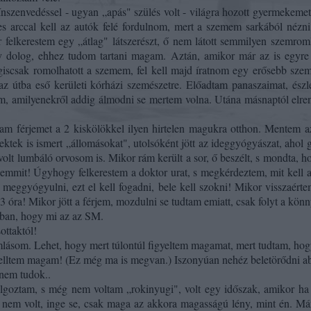
n­szenvedéssel - ugyan „apás" szülés volt - világra hozott gyermekeme
ljes arccal kell az autók felé fordulnom, mert a szemem sarkából néz
or felkerestem egy „átlag" látszerészt, ő nem látott semmilyen szemr
 dolog, ehhez tudom tartani magam. Aztán, amikor már az is egyre 
giscsak romolhatott a szemem, fel kell majd íratnom egy erősebb szem
az útba eső kerületi kórházi szemészetre. Előadtam panaszaimat, észl
am, amilyenekről addig álmodni se mertem volna. Utána másnaptól elren
am férjemet a 2 kiskölökkel ilyen hirtelen magukra
otthon. Mentem az
ektek is ismert „állomásokat", utol­sóként jött az ideggyógyászat, aho
 volt lumbáló orvosom is. Mikor rám került a sor, ő beszélt, s mondta
t semmit! Úgyhogy felkerestem a doktor urat, s megkérdeztem, mit kel
eggyógyulni, ezt el kell fogadni, bele kell szokni! Mikor visszaérte
 3 óra! Mikor jött a férjem, mozdulni se tudtam emiatt, csak folyt a kö
kban, hogy mi az az SM.
t­taktól!
lá­som. Lehet, hogy mert túlontúl figyeltem magamat, mert tudtam, hog
ell­tem magam! (Ez még ma is megvan.) Iszonyúan nehéz beletörődni abb
 nem tudok..
z­tam, s még nem voltam „rokinyugi", volt egy időszak, amikor ha
a nem volt, inge se, csak maga az akkora maga­sságú lény, mint én. Má