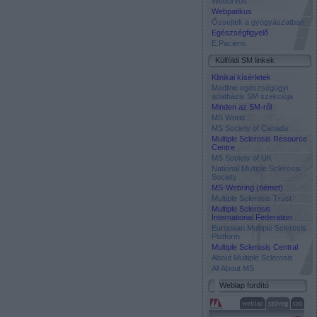
Weborvos
Webpatikus
Őssejtek a gyógyászatban
Egészségfigyelő
E.Paciens
Külföldi SM linkek
Klinikai kísérletek
Medline egészségügyi
adatbázis SM szekciója
Minden az SM-ről
MS World
MS Society of Canada
Multiple Sclerosis Resource
Centre
MS Society of UK
National Multiple Sclerosis
Society
MS-Webring (német)
Multiple Sclerosis Trust
Multiple Sclerosis
International Federation
European Multiple Sclerosis
Platform
Multiple Sclerosis Central
About Multiple Sclerosis
All About MS
Weblap fordító