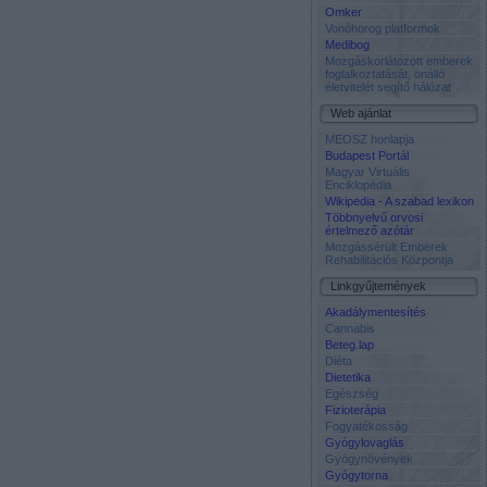
Omker
Vonóhorog platformok
Medibog
Mozgáskorlátozott emberek
foglalkoztatását, önálló
életvitelét segítő hálózat
Web ajánlat
MEOSZ honlapja
Budapest Portál
Magyar Virtuális
Enciklopédia
Wikipedia - A szabad lexikon
Többnyelvű orvosi
értelmező azótár
Mozgássérült Emberek
Rehabilitációs Központja
Linkgyűjtemények
Akadálymentesítés
Cannabis
Beteg.lap
Diéta
Dietetika
Egészség
Fizioterápia
Fogyatékosság
Gyógylovaglás
Gyógynövények
Gyógytorna