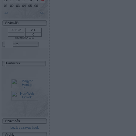
24
25
26
27
28
29
30
01
02
03
04
05
06
<<
>>
Számláló
Indulás: 2004-03-20
Óra
Partnerek
Szavazás
Lezárt szavazások
Archiv