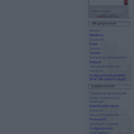
SM gyógyszerek
Avonex
Betaferon
Copaxone
Rebif
Extavia
Tysabri
Novantrone (Mitoxantron)
Ampyra
Gilenya (Fingolimod)
Fampyra
Gyógyszerkereskedelmi
hírek SM-szekció (angol)
Segédeszközök
Tartásjavító gerincpárnák
Online Segédeszköz
Katalógus
Segédeszköz lap.hu
Rehab Rt.
Meyra Ortopédia Kft.
Promobil Rt.
Otto Bock Hungária
Gyógyexpressz
HARTMANN