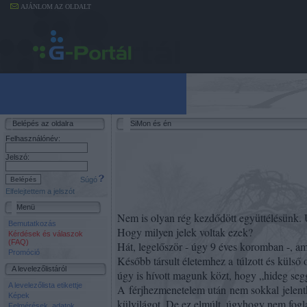
AJÁNLOM AZ OLDALT
Belépés az oldalra
SiMon és én
Felhasználónév:
Jelszó:
Súgó
Elfelejtettem a jelszót
Menü
Nem is olyan rég kezdődött együttélésünk. Ú
Bemutatkozás
Hogy milyen jelek voltak ezek?
Kérdések és válaszok
(FAQ)
Hát, legelőször - úgy 9 éves koromban -, am
Promóció
Később társult életemhez a túlzott és küls
A levelezőlistáról
úgy is hívott magunk közt, hogy „hideg segg
A levelezőlista etikettje
A férjhezmenetelem után nem sokkal jelen­tk
Képek
külvilágot. De ez elmúlt, úgyh­ogy nem fogl
Felmérések, adatok