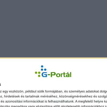
a
z egy eszközön, például sütik formájában, és személyes adatokat dolgo
z, hirdetések és tartalmak méréséhez, közönségmérésekhez és szolgál
s azonosítási információkat is felhasználhatunk. A megfelelő helyre ka
árulás megadása vagy elutasítása előtt részletesebb információkhoz jut