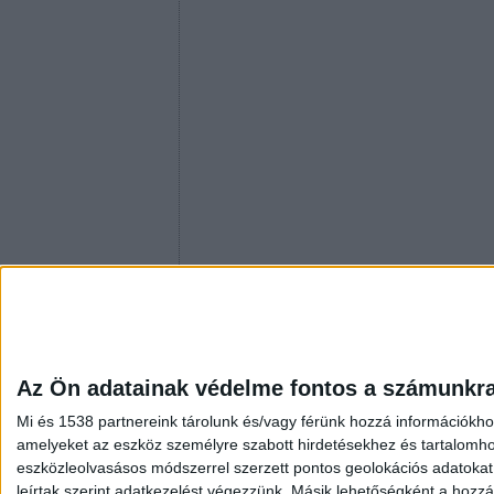
Az Ön adatainak védelme fontos a számunkr
Mi és 1538 partnereink tárolunk és/vagy férünk hozzá információkho
amelyeket az eszköz személyre szabott hirdetésekhez és tartalomho
eszközleolvasásos módszerrel szerzett pontos geolokációs adatokat é
leírtak szerint adatkezelést végezzünk. Másik lehetőségként a hozzáj