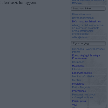
lt, korhaszt, ha hagyom...
Hivatala
Hasznos linkek
Útvonaltervezés
Bevásárlószolgálat
BKV mozgássérülteknek
A Magyar SM Info tanácsai
az interneten olvasható
orvosi információk
értékeléséhez
Állásajánlatok
Egészségügy
Országos Gyógyszerészeti
Intézet
Egészségügyi Stratégiai
Kutatóintézet
Harmonet
Házipatika
InforMed
Laborvizsgálatok
Medical Info Média
Medlink
Medipress
Patika Magazin
Pharmindex
Pirula.net - Az orvosi
szövegek otthona
PirulaPatika
Vital