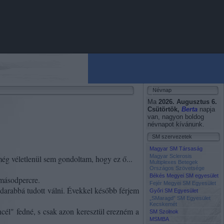
Névnap
Ma
2026. Augusztus 6.
Csütörtök
,
Berta
napja
van, nagyon boldog
névnapot kívánunk.
SM szervezetek
Magyar SM Társaság
Magyar Sclerosis
még véletlenül sem gondoltam, hogy ez ő...
Multiplexes Betegek
Országos Szövetsége
Békés Megyei SM egyesület
 másodpercre.
Fejér Megyei SM Egyesület
darabbá tudott válni. Évekkel később férjem
Győri SM Egyesület
„SMaragd” SM Egyesület
Kecskemét
ncél" fedné, s csak azon keresztül erezném a
SM Szolnok
MSMBA