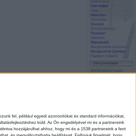
Immunzavar
Intim dolgok
Jóga
Masszázs
Neurológia
Orvosok
Orvostudomány
Parasport
Vitaminok
Mopedautók
Mozgássérült (Linkpark)
Mozgássérült (Startlap)
Fájdalom csillapító
Civil szervezetek
SM Betegekért segítő
közösség Facebook oldala
Napos Oldal Alapítvány
Szocháló -
Társadalomtudomány on-
line
Életmentő Központi
Inkubátor Alapitvany
Média
Civil Rádió
zunk fel, például egyedi azonosítókat és standard információkat,
Élet és Tudomány
tatásfejlesztéshez küld.
Az Ön engedélyével mi és a partnereink
Free TV
Interpress Magazin
ttintva hozzájárulhat ahhoz, hogy mi és a 1538 partnereink a fent
National Geographic
hat, és megváltoztathatja beállításait.
Felhívjuk figyelmét, hogy