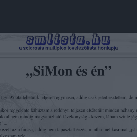
„SiMon és
én”
gy '95 óta lehetünk teljesen egymáséi, addig csak jeleit észleltem, de 
ikor reggelente felhúztam a redőnyt, teljesen elsötétült minden néhány
ő okkal nem mindig magyarázható fázékonyság - kezem, lábam szinte jég
"...
ezett az a furcsa, addig nem tapasztalt érzés, mintha mellkasomat „pá
alkoztam vele.