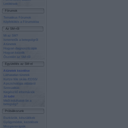
Letöltések
Fórumok
Tematikus Fórumok
Képfeltöltés a Fórumokba
Az SM-ről
Mi az SM?
Ismertetők a betegségről
A tünetek
Hogyan diagnosztizálják
Hogyan kezelik
Őszintén az SM-ről
Együttélés az SM-el
A tünetek kezelése
Láthatatlan tünetek
Kurtze féle skála /EDSS/
A pszichológia oldaláról
Szexualitás
Kiegészítő információk
Jó tudni
Mitől indulhatott be a
betegség?
Próbálkozunk
Eszközök, készülékek
Gyógymódok, kezelések
Mozgásterápiák