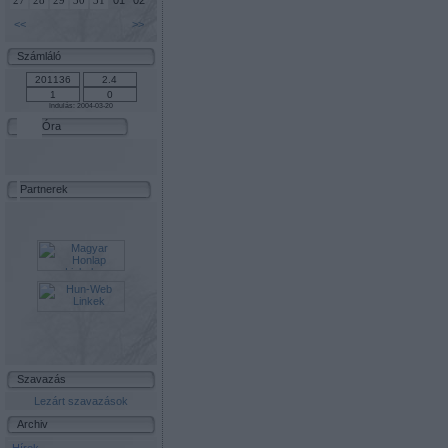
01
02
27
28
29
30
31
<<
>>
Számláló
Indulás: 2004-03-20
Óra
Partnerek
Szavazás
Lezárt szavazások
Archiv