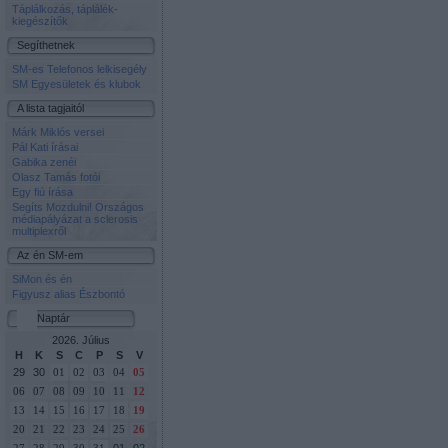
Táplálkozás, táplálék-
kiegészítők
Segíthetnek
SM-es Telefonos lelkisegély
SM Egyesületek és klubok
A lista tagjaitól
Márk Miklós versei
Pál Kati írásai
Gabika zenéi
Olasz Tamás fotói
Egy fiú írása
Segíts Mozdulni! Országos
médiapályázat a sclerosis
multiplexről
Az én SM-em
SiMon és én
Figyusz alias Észbontó
Naptár
2026. Július
H
K
S
C
P
S
V
29
30
01
02
03
04
05
06
07
08
09
10
11
12
13
14
15
16
17
18
19
20
21
22
23
24
25
26