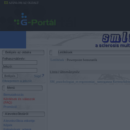
AJÁNLOM AZ OLDALT
Belépés az oldalra
Letöltések
Felhasználónév:
Letöltések
: Powerpoint bemutatók
Jelszó:
Lista / állománynév
Súgó
..
Elfelejtettem a jelszót
SM_pszichologiai_es ergonomiai_ tamogatasa KerteszAdri
Menü
Bemutatkozás
Kérdések és válaszok
(FAQ)
Promóció
A levelezőlistáról
A levelezőlista etikettje
Képek
Felmérések, adatok