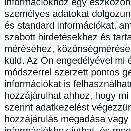
információkhoz egy eszközön,
személyes adatokat dolgozunk
és standard információkat, a
szabott hirdetésekhez és tart
méréséhez, közönségmérésekh
küld.
Az Ön engedélyével mi é
módszerrel szerzett pontos g
információkat is felhasználhat
hozzájárulhat ahhoz, hogy mi é
szerint adatkezelést végezzü
hozzájárulás megadása vagy e
információkhoz juthat, és megv