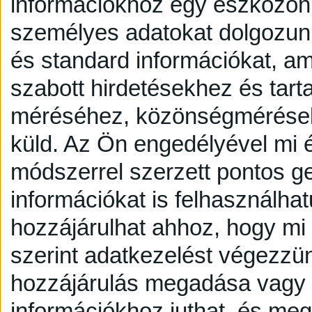
információkhoz egy eszközön,
személyes adatokat dolgozunk
és standard információkat, a
szabott hirdetésekhez és tart
méréséhez, közönségmérésekh
küld.
Az Ön engedélyével mi é
módszerrel szerzett pontos g
információkat is felhasználhat
hozzájárulhat ahhoz, hogy mi é
szerint adatkezelést végezzü
hozzájárulás megadása vagy e
információkhoz juthat, és megv