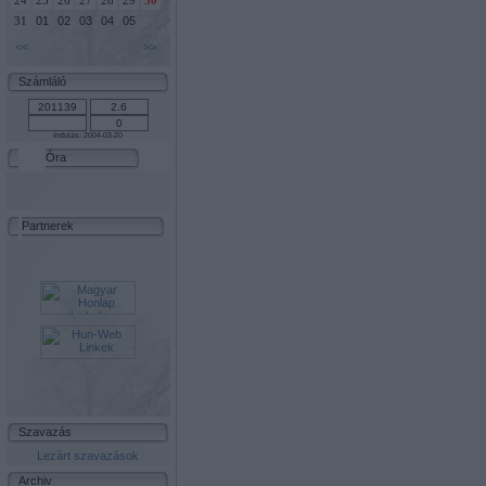
24
25
26
27
28
29
30
01
02
03
04
05
31
<<
>>
Számláló
Indulás: 2004-03-20
Óra
Partnerek
Szavazás
Lezárt szavazások
Archiv