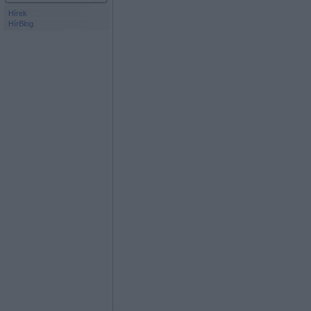
Hírek
HírBlog