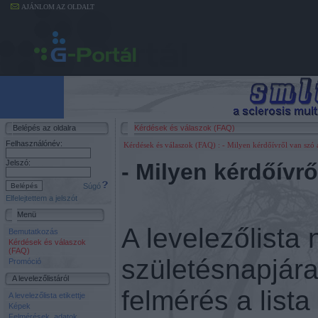
AJÁNLOM AZ OLDALT
Belépés az oldalra
Kérdések és válaszok (FAQ)
Felhasználónév:
Kérdések és válaszok (FAQ)
: - Milyen kérdőívről van szó a
Jelszó:
- Milyen kérdőívrő
Súgó
Elfelejtettem a jelszót
Menü
A levelezőlista
Bemutatkozás
Kérdések és válaszok
(FAQ)
születésnapjára
Promóció
A levelezőlistáról
felmérés a lista
A levelezőlista etikettje
Képek
Felmérések, adatok