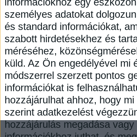
információkhoz egy eszközön,
személyes adatokat dolgozunk
és standard információkat, a
szabott hirdetésekhez és tart
méréséhez, közönségmérésekh
küld.
Az Ön engedélyével mi é
módszerrel szerzett pontos g
információkat is felhasználhat
hozzájárulhat ahhoz, hogy mi é
szerint adatkezelést végezzü
hozzájárulás megadása vagy e
információkhoz juthat, és megv