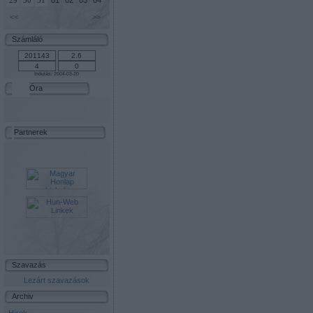
01
02
03
04
29
30
31
<<
>>
Számláló
Indulás: 2004-03-20
Óra
Partnerek
Szavazás
Lezárt szavazások
Archiv