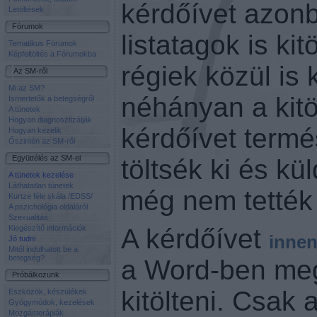
kérdőívet azon
Letöltések
Fórumok
listatagok is kit
Tematikus Fórumok
Képfeltöltés a Fórumokba
régiek közül is
Az SM-ről
Mi az SM?
néhányan a kitö
Ismertetők a betegségről
A tünetek
Hogyan diagnosztizálják
kérdőívet term
Hogyan kezelik
Őszintén az SM-ről
Együttélés az SM-el
töltsék ki és kü
A tünetek kezelése
Láthatatlan tünetek
még nem tették
Kurtze féle skála /EDSS/
A pszichológia oldaláról
Szexualitás
Kiegészítő információk
A kérdőívet
inne
Jó tudni
Mitől indulhatott be a
betegség?
a Word-ben meg
Próbálkozunk
kitölteni. Csak
Eszközök, készülékek
Gyógymódok, kezelések
Mozgásterápiák