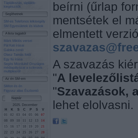
beírni (űrlap fo
Táplálkozás, táplálék-
kiegészítők
Segíthetnek
mentsétek el má
SM-es Telefonos lelkisegély
SM Egyesületek és klubok
elmentett verzió
A lista tagjaitól
Márk Miklós versei
szavazas@
fre
Pál Kati írásai
Gabika zenéi
Olasz Tamás fotói
Egy fiú írása
A szavazás kiért
Segíts Mozdulni! Országos
médiapályázat a sclerosis
multiplexről
"
A levelezőlist
Az én SM-em
SiMon és én
"
Szavazások, 
Figyusz alias Észbontó
Naptár
lehet elolvasni.
2025. December
H
K
S
C
P
S
V
01
02
03
04
05
06
07
08
09
10
11
12
13
14
15
16
17
18
19
20
21
22
23
24
25
26
27
28