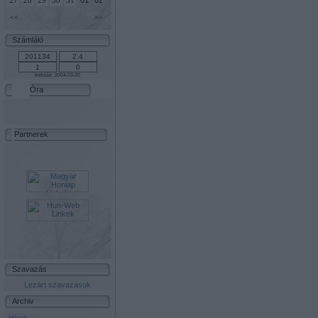
01
02
27
28
29
30
31
<<
>>
Számláló
Indulás: 2004-03-20
Óra
Partnerek
Szavazás
Lezárt szavazások
Archiv