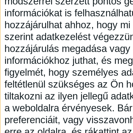
módszerrel szerzett pontos g
információkat is felhasználhat
hozzájárulhat ahhoz, hogy mi é
szerint adatkezelést végezzü
hozzájárulás megadása vagy e
információkhoz juthat, és megv
figyelmét, hogy személyes a
feltétlenül szükséges az Ön h
tiltakozni az ilyen jellegű adat
a weboldalra érvényesek. Bár
preferenciáit, vagy visszavonh
erre az oldalra, és rákattint a