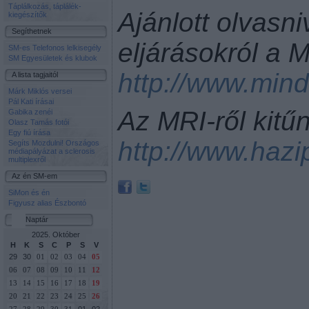
Táplálkozás, táplálék-
Ajánlott olvasn
kiegészítők
Segíthetnek
eljárásokról a
SM-es Telefonos lelkisegély
SM Egyesületek és klubok
http://www.min
A lista tagjaitól
Márk Miklós versei
Pál Kati írásai
Az MRI-ről kitű
Gabika zenéi
Olasz Tamás fotói
Egy fiú írása
http://www.haz
Segíts Mozdulni! Országos
médiapályázat a sclerosis
multiplexről
Az én SM-em
SiMon és én
Figyusz alias Észbontó
Naptár
2025. Október
H
K
S
C
P
S
V
29
30
01
02
03
04
05
06
07
08
09
10
11
12
13
14
15
16
17
18
19
20
21
22
23
24
25
26