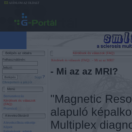
AJÁNLOM AZ OLDALT
Belépés az oldalra
Kérdések és válaszok (FAQ)
Felhasználónév:
Kérdések és válaszok (FAQ)
: - Mi az az MRI?
Jelszó:
- Mi az az MRI?
Súgó
Elfelejtettem a jelszót
Menü
"Magnetic Reso
Bemutatkozás
Kérdések és válaszok
(FAQ)
alapuló képalkot
Promóció
A levelezőlistáról
Multiplex diagn
A levelezőlista etikettje
Képek
Felmérések, adatok