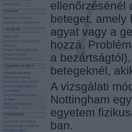
ellenőrzésénél 
Letöltések
Fórumok
beteget, amely 
Tematikus Fórumok
Képfeltöltés a Fórumokba
agyat vagy a ge
Az SM-ről
Mi az SM?
hozzá. Problémá
Ismertetők a betegségről
A tünetek
Hogyan diagnosztizálják
a bezártságtól),
Hogyan kezelik
Őszintén az SM-ről
Együttélés az SM-el
betegeknél, aki
A tünetek kezelése
Láthatatlan tünetek
Kurtze féle skála /EDSS/
A vizsgálati mód
A pszichológia oldaláról
Szexualitás
Kiegészítő információk
Nottingham egye
Jó tudni
Mitől indulhatott be a
betegség?
egyetem fizikus
Próbálkozunk
ban.
Eszközök, készülékek
Gyógymódok, kezelések
Mozgásterápiák