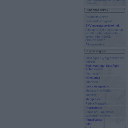
Hivatala
Hasznos linkek
Útvonaltervezés
Bevásárlószolgálat
BKV mozgássérülteknek
A Magyar SM Info tanácsai
az interneten olvasható
orvosi információk
értékeléséhez
Állásajánlatok
Egészségügy
Országos Gyógyszerészeti
Intézet
Egészségügyi Stratégiai
Kutatóintézet
Harmonet
Házipatika
InforMed
Laborvizsgálatok
Medical Info Média
Medlink
Medipress
Patika Magazin
Pharmindex
Pirula.net - Az orvosi
szövegek otthona
PirulaPatika
Vital