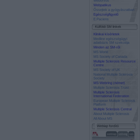
Weborvos
Webpatikus
Őssejtek a gyógyászatban
Egészségfigyelő
E.Paciens
Külföldi SM linkek
Klinikai kísérletek
Medline egészségügyi
adatbázis SM szekciója
Minden az SM-ről
MS World
MS Society of Canada
Multiple Sclerosis Resource
Centre
MS Society of UK
National Multiple Sclerosis
Society
MS-Webring (német)
Multiple Sclerosis Trust
Multiple Sclerosis
International Federation
European Multiple Sclerosis
Platform
Multiple Sclerosis Central
About Multiple Sclerosis
All About MS
Weblap fordító