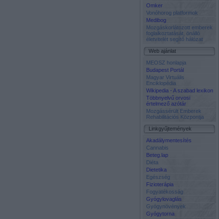
Omker
Vonóhorog platformok
Medibog
Mozgáskorlátozott emberek
foglalkoztatását, önálló
életvitelét segítő hálózat
Web ajánlat
MEOSZ honlapja
Budapest Portál
Magyar Virtuális
Enciklopédia
Wikipedia - A szabad lexikon
Többnyelvű orvosi
értelmező azótár
Mozgássérült Emberek
Rehabilitációs Központja
Linkgyűjtemények
Akadálymentesítés
Cannabis
Beteg.lap
Diéta
Dietetika
Egészség
Fizioterápia
Fogyatékosság
Gyógylovaglás
Gyógynövények
Gyógytorna