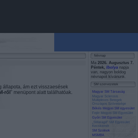
Névnap
Ma
2026. Augusztus 7.
Péntek
,
Ibolya
napja
van, nagyon boldog
névnapot kívánunk.
SM szervezetek
g állapota, ám ezt visszaesések
M-ről
" menüpont alatt találhatóak.
Magyar SM Társaság
Magyar Sclerosis
Multiplexes Betegek
Országos Szövetsége
Békés Megyei SM egyesület
Fejér Megyei SM Egyesület
Győri SM Egyesület
„SMaragd” SM Egyesület
Kecskemét
SM Szolnok
MSMBA