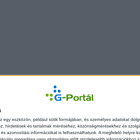
a
z egy eszközön, például sütik formájában, és személyes adatokat dolgo
z, hirdetések és tartalmak méréséhez, közönségmérésekhez és szolgál
s azonosítási információkat is felhasználhatunk. A megfelelő helyre ka
árulás megadása vagy elutasítása előtt részletesebb információkhoz jut