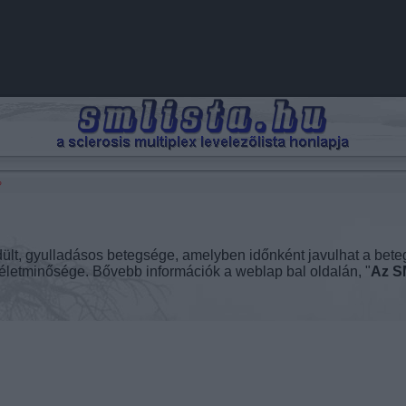
?
idült, gyulladásos betegsége, amelyben időnként javulhat a bete
z életminősége. Bővebb információk a weblap bal oldalán, "
Az S