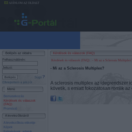
AJÁNLOM AZ OLDALT
Belépés az oldalra
Kérdések és válaszok (FAQ)
Felhasználónév:
Kérdések és válaszok (FAQ)
: - Mi az a Sclerosis Multiplex
Jelszó:
- Mi az a Sclerosis Multiplex?
Súgó
A sclerosis multiplex az idegrendszer 
Elfelejtettem a jelszót
követik, s emiatt fokozatosan romlik a
Menü
Bemutatkozás
Kérdések és válaszok
(FAQ)
Promóció
A levelezőlistáról
A levelezőlista etikettje
Képek
Felmérések, adatok