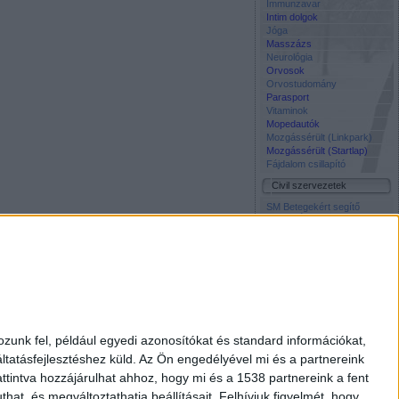
Immunzavar
Intim dolgok
Jóga
Masszázs
Neurológia
Orvosok
Orvostudomány
Parasport
Vitaminok
Mopedautók
Mozgássérült (Linkpark)
Mozgássérült (Startlap)
Fájdalom csillapító
Civil szervezetek
SM Betegekért segítő
közösség Facebook oldala
Napos Oldal Alapítvány
Szocháló -
Társadalomtudomány on-
line
Életmentő Központi
Inkubátor Alapitvany
Média
Civil Rádió
zunk fel, például egyedi azonosítókat és standard információkat,
Élet és Tudomány
tatásfejlesztéshez küld.
Az Ön engedélyével mi és a partnereink
Free TV
Interpress Magazin
ttintva hozzájárulhat ahhoz, hogy mi és a 1538 partnereink a fent
National Geographic
hat, és megváltoztathatja beállításait.
Felhívjuk figyelmét, hogy