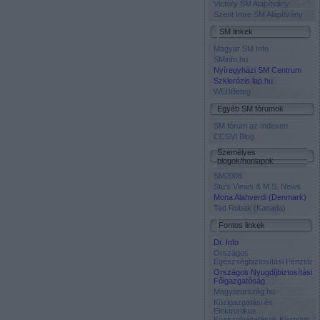
Victory SM Alapítvány
Szent Imre SM Alapítvány
SM linkek
Magyar SM Info
SMinfo.hu
Nyíregyházi SM Centrum
Szklerózis.lap.hu
WEBBeteg
Egyéb SM fórumok
SM fórum az Indexen
CCSVI Blog
Személyes
blogok/honlapok
SM2008
Stu's Views & M.S. News
Mona Alahverdi (Denmark)
Ted Robak (Kanada)
Fontos linkek
Dr. Info
Országos
Egészségbiztosítási Pénztár
Országos Nyugdíjbiztosítási
Főigazgatóság
Magyarország.hu
Közigazgatási és
Elektronikus
Közszolgáltatások Központi