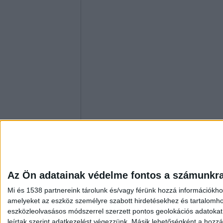
Az Ön adatainak védelme fontos a számunkr
Mi és 1538 partnereink tárolunk és/vagy férünk hozzá információkho
amelyeket az eszköz személyre szabott hirdetésekhez és tartalomho
eszközleolvasásos módszerrel szerzett pontos geolokációs adatokat é
leírtak szerint adatkezelést végezzünk. Másik lehetőségként a hozzáj