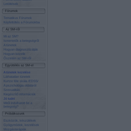
Letöltések
Fórumok
Tematikus Fórumok
Képfeltöltés a Fórumokba
Az SM-ről
Mi az SM?
Ismertetők a betegségről
A tünetek
Hogyan diagnosztizálják
Hogyan kezelik
Őszintén az SM-ről
Együttélés az SM-el
A tünetek kezelése
Láthatatlan tünetek
Kurtze féle skála /EDSS/
A pszichológia oldaláról
Szexualitás
Kiegészítő információk
Jó tudni
Mitől indulhatott be a
betegség?
Próbálkozunk
Eszközök, készülékek
Gyógymódok, kezelések
Mozgásterápiák