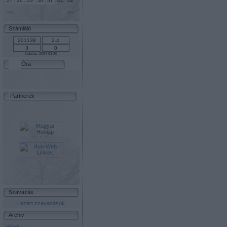
01
02
27
28
29
30
31
<<
>>
Számláló
Indulás: 2004-03-20
Óra
Partnerek
Szavazás
Lezárt szavazások
Archiv