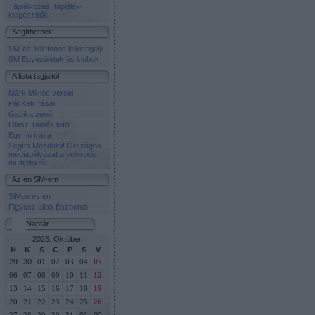
Táplálkozás, táplálék-
kiegészítők
Segíthetnek
SM-es Telefonos lelkisegély
SM Egyesületek és klubok
A lista tagjaitól
Márk Miklós versei
Pál Kati írásai
Gabika zenéi
Olasz Tamás fotói
Egy fiú írása
Segíts Mozdulni! Országos
médiapályázat a sclerosis
multiplexről
Az én SM-em
SiMon és én
Figyusz alias Észbontó
Naptár
2025. Október
H
K
S
C
P
S
V
29
30
01
02
03
04
05
06
07
08
09
10
11
12
13
14
15
16
17
18
19
20
21
22
23
24
25
26