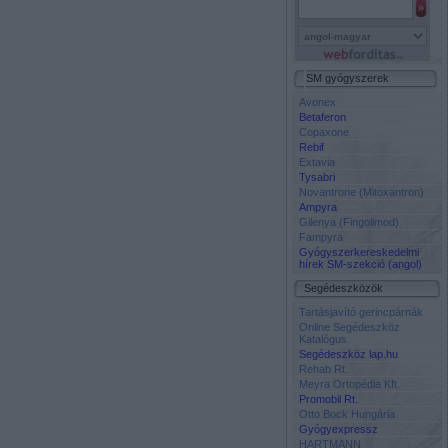
SM gyógyszerek
Avonex
Betaferon
Copaxone
Rebif
Extavia
Tysabri
Novantrone (Mitoxantron)
Ampyra
Gilenya (Fingolimod)
Fampyra
Gyógyszerkereskedelmi
hírek SM-szekció (angol)
Segédeszközök
Tartásjavító gerincpárnák
Online Segédeszköz
Katalógus
Segédeszköz lap.hu
Rehab Rt.
Meyra Ortopédia Kft.
Promobil Rt.
Otto Bock Hungária
Gyógyexpressz
HARTMANN