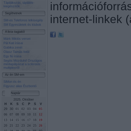
információforrá
Táplálkozás, táplálék-
kiegészítők
Segíthetnek
internet-linkek 
SM-es Telefonos lelkisegély
SM Egyesületek és klubok
A lista tagjaitól
Márk Miklós versei
Pál Kati írásai
Gabika zenéi
Olasz Tamás fotói
Egy fiú írása
Segíts Mozdulni! Országos
médiapályázat a sclerosis
multiplexről
Az én SM-em
SiMon és én
Figyusz alias Észbontó
Naptár
2025. Október
H
K
S
C
P
S
V
29
30
01
02
03
04
05
06
07
08
09
10
11
12
13
14
15
16
17
18
19
20
21
22
23
24
25
26