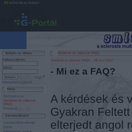
AJÁNLOM AZ OLDALT
Belépés az oldalra
Kérdések és válaszok (FAQ)
Felhasználónév:
Kérdések és válaszok (FAQ)
: - Mi ez a FAQ?
Jelszó:
- Mi ez a FAQ?
Súgó
Elfelejtettem a jelszót
Menü
A kérdések és 
Bemutatkozás
Kérdések és válaszok
(FAQ)
Gyakran Feltett
Promóció
A levelezőlistáról
elterjedt angol 
A levelezőlista etikettje
Képek
Felmérések, adatok