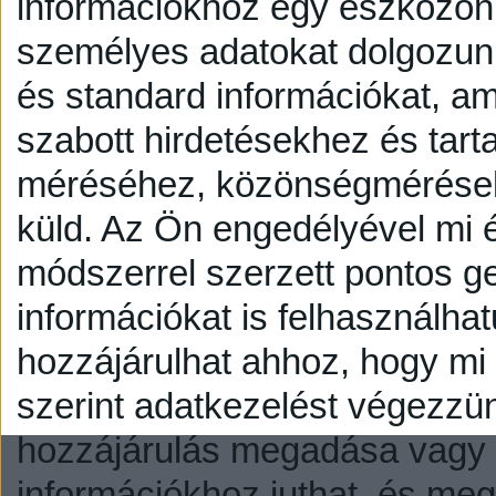
információkhoz egy eszközön,
személyes adatokat dolgozunk
és standard információkat, a
szabott hirdetésekhez és tart
méréséhez, közönségmérésekh
küld.
Az Ön engedélyével mi é
módszerrel szerzett pontos g
információkat is felhasználhat
hozzájárulhat ahhoz, hogy mi é
szerint adatkezelést végezzü
hozzájárulás megadása vagy e
információkhoz juthat, és megv