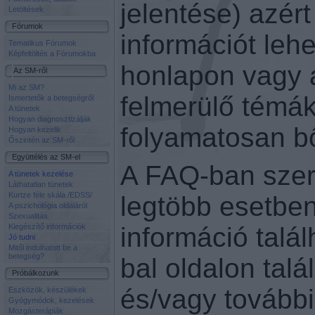
jelentése) azér
Letöltések
Fórumok
információt lehe
Tematikus Fórumok
Képfeltöltés a Fórumokba
honlapon vagy a
Az SM-ről
Mi az SM?
felmerülő témák
Ismertetők a betegségről
A tünetek
Hogyan diagnosztizálják
folyamatosan b
Hogyan kezelik
Őszintén az SM-ről
Együttélés az SM-el
A FAQ-ban szer
A tünetek kezelése
Láthatatlan tünetek
Kurtze féle skála /EDSS/
legtöbb esetbe
A pszichológia oldaláról
Szexualitás
Kiegészítő információk
információ talá
Jó tudni
Mitől indulhatott be a
betegség?
bal oldalon tal
Próbálkozunk
és/vagy további
Eszközök, készülékek
Gyógymódok, kezelések
Mozgásterápiák