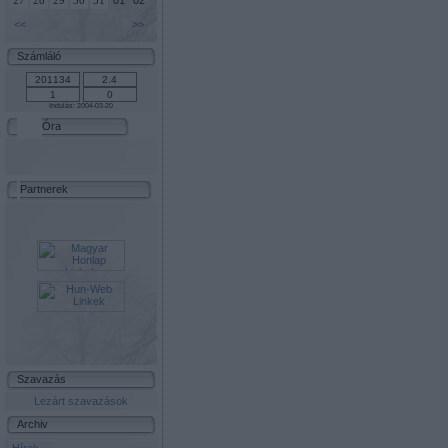
01
02
27
28
29
30
31
<<
>>
Számláló
Indulás: 2004-03-20
Óra
Partnerek
Szavazás
Lezárt szavazások
Archiv