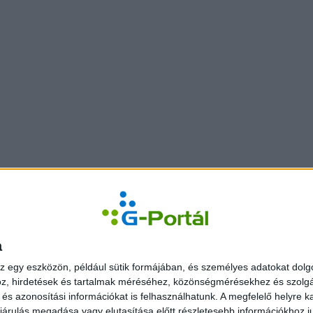
a
z egy eszközön, például sütik formájában, és személyes adatokat dolgo
z, hirdetések és tartalmak méréséhez, közönségmérésekhez és szolgál
s azonosítási információkat is felhasználhatunk. A megfelelő helyre ka
árulás megadása vagy elutasítása előtt részletesebb információkhoz jut