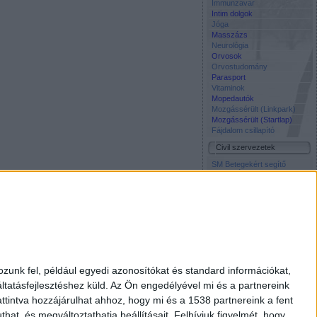
Immunzavar
Intim dolgok
Jóga
Masszázs
Neurológia
Orvosok
Orvostudomány
Parasport
Vitaminok
Mopedautók
Mozgássérült (Linkpark)
Mozgássérült (Startlap)
Fájdalom csillapító
Civil szervezetek
SM Betegekért segítő
közösség Facebook oldala
Napos Oldal Alapítvány
Szocháló -
Társadalomtudomány on-
line
Életmentő Központi
Inkubátor Alapitvany
Média
Civil Rádió
zunk fel, például egyedi azonosítókat és standard információkat,
Élet és Tudomány
tatásfejlesztéshez küld.
Az Ön engedélyével mi és a partnereink
Free TV
Interpress Magazin
ttintva hozzájárulhat ahhoz, hogy mi és a 1538 partnereink a fent
National Geographic
hat, és megváltoztathatja beállításait.
Felhívjuk figyelmét, hogy