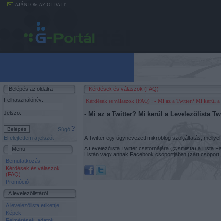
AJÁNLOM AZ OLDALT
Belépés az oldalra
Kérdések és válaszok (FAQ)
Felhasználónév:
Kérdések és válaszok (FAQ)
: - Mi az a Twitter? Mi kerül a
Jelszó:
- Mi az a Twitter? Mi kerül a Levelezőlista Tw
Súgó
A Twitter egy úgynevezett mikroblog szolgáltatás, mellye
Elfelejtettem a jelszót
A Levelezőlista Twitter csatornájára (@smlista) a Lista 
Menü
Listán vagy annak Facebook csoportjában (zárt csoport, 
Bemutatkozás
Kérdések és válaszok
(FAQ)
Promóció
A levelezőlistáról
A levelezőlista etikettje
Képek
Felmérések, adatok