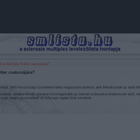
 Levelezőlista Twitter csatornájára?
itter csatornájára?
l rövid, SMS hosszúságú üzeneteket lehet megosztani azokkal, akik feliratkoznak az adott fe
Facebook oldalára kerülő cikkeken kívül leginkább az internet számunkra érdekesnek tűnő, m
csak meghívással érhető el) még nem taglalt hírek kerülnek.