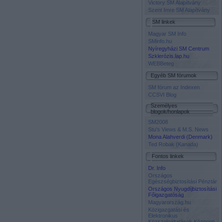
Victory SM Alapítvány
Szent Imre SM Alapítvány
SM linkek
Magyar SM Info
SMinfo.hu
Nyíregyházi SM Centrum
Szklerózis.lap.hu
WEBBeteg
Egyéb SM fórumok
SM fórum az Indexen
CCSVI Blog
Személyes
blogok/honlapok
SM2008
Stu's Views & M.S. News
Mona Alahverdi (Denmark)
Ted Robak (Kanada)
Fontos linkek
Dr. Info
Országos
Egészségbiztosítási Pénztár
Országos Nyugdíjbiztosítási
Főigazgatóság
Magyarország.hu
Közigazgatási és
Elektronikus
Közszolgáltatások Központi