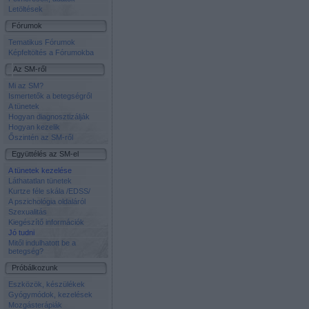
Letöltések
Fórumok
Tematikus Fórumok
Képfeltöltés a Fórumokba
Az SM-ről
Mi az SM?
Ismertetők a betegségről
A tünetek
Hogyan diagnosztizálják
Hogyan kezelik
Őszintén az SM-ről
Együttélés az SM-el
A tünetek kezelése
Láthatatlan tünetek
Kurtze féle skála /EDSS/
A pszichológia oldaláról
Szexualitás
Kiegészítő információk
Jó tudni
Mitől indulhatott be a
betegség?
Próbálkozunk
Eszközök, készülékek
Gyógymódok, kezelések
Mozgásterápiák