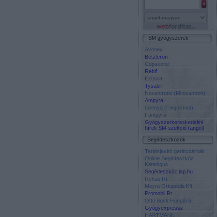
SM gyógyszerek
Avonex
Betaferon
Copaxone
Rebif
Extavia
Tysabri
Novantrone (Mitoxantron)
Ampyra
Gilenya (Fingolimod)
Fampyra
Gyógyszerkereskedelmi
hírek SM-szekció (angol)
Segédeszközök
Tartásjavító gerincpárnák
Online Segédeszköz
Katalógus
Segédeszköz lap.hu
Rehab Rt.
Meyra Ortopédia Kft.
Promobil Rt.
Otto Bock Hungária
Gyógyexpressz
HARTMANN