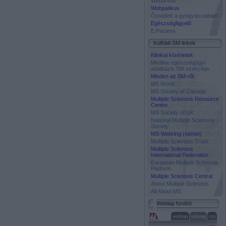
Weborvos
Webpatikus
Őssejtek a gyógyászatban
Egészségfigyelő
E.Paciens
Külföldi SM linkek
Klinikai kísérletek
Medline egészségügyi
adatbázis SM szekciója
Minden az SM-ről
MS World
MS Society of Canada
Multiple Sclerosis Resource
Centre
MS Society of UK
National Multiple Sclerosis
Society
MS-Webring (német)
Multiple Sclerosis Trust
Multiple Sclerosis
International Federation
European Multiple Sclerosis
Platform
Multiple Sclerosis Central
About Multiple Sclerosis
All About MS
Weblap fordító