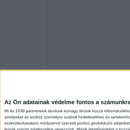
Az Ön adatainak védelme fontos a számunkr
Mi és 1538 partnereink tárolunk és/vagy férünk hozzá információkho
amelyeket az eszköz személyre szabott hirdetésekhez és tartalomho
eszközleolvasásos módszerrel szerzett pontos geolokációs adatokat é
leírtak szerint adatkezelést végezzünk. Másik lehetőségként a hozzáj