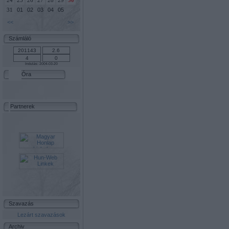
24
25
26
27
28
29
30
01
02
03
04
05
31
<<
>>
Számláló
Indulás: 2004-03-20
Óra
Partnerek
Szavazás
Lezárt szavazások
Archiv