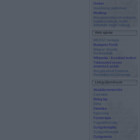
Omker
Vonóhorog platformok
Medibog
Mozgáskorlátozott emberek
foglalkoztatását, önálló
életvitelét segítő hálózat
Web ajánlat
MEOSZ honlapja
Budapest Portál
Magyar Virtuális
Enciklopédia
Wikipedia - A szabad lexikon
Többnyelvű orvosi
értelmező azótár
Mozgássérült Emberek
Rehabilitációs Központja
Linkgyűjtemények
Akadálymentesítés
Cannabis
Beteg.lap
Diéta
Dietetika
Egészség
Fizioterápia
Fogyatékosság
Gyógylovaglás
Gyógynövények
Gyógytorna