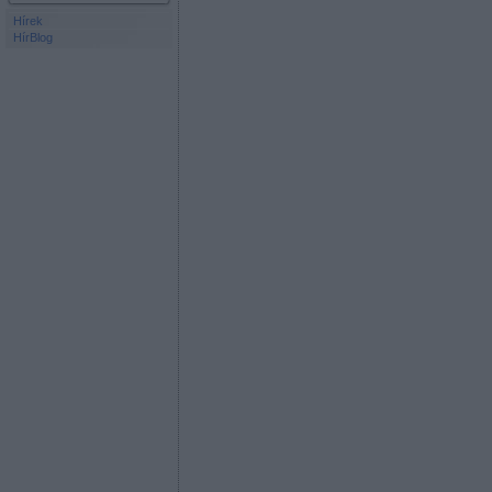
Hírek
HírBlog