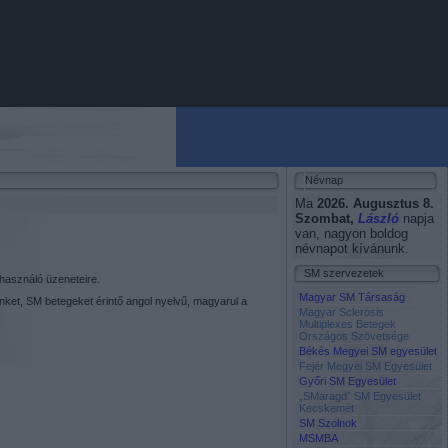
Névnap
Ma
2026. Augusztus 8.
Szombat
,
László
napja
van, nagyon boldog
névnapot kívánunk.
SM szervezetek
lhasználó üzeneteire.
Magyar SM Társaság
inket, SM betegeket érintő angol nyelvű, magyarul a
Magyar Sclerosis
Multiplexes Betegek
Országos Szövetsége
Békés Megyei SM egyesület
Fejér Megyei SM Egyesület
Győri SM Egyesület
„SMaragd” SM Egyesület
Kecskemét
SM Szolnok
MSMBA