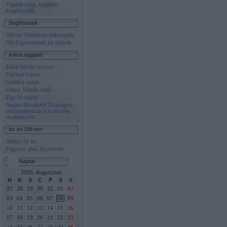
Táplálkozás, táplálék-
kiegészítők
Segíthetnek
SM-es Telefonos lelkisegély
SM Egyesületek és klubok
A lista tagjaitól
Márk Miklós versei
Pál Kati írásai
Gabika zenéi
Olasz Tamás fotói
Egy fiú írása
Segíts Mozdulni! Országos
médiapályázat a sclerosis
multiplexről
Az én SM-em
SiMon és én
Figyusz alias Észbontó
Naptár
2026. Augusztus
H
K
S
C
P
S
V
27
28
29
30
31
01
02
03
04
05
06
07
08
09
10
11
12
13
14
15
16
17
18
19
20
21
22
23