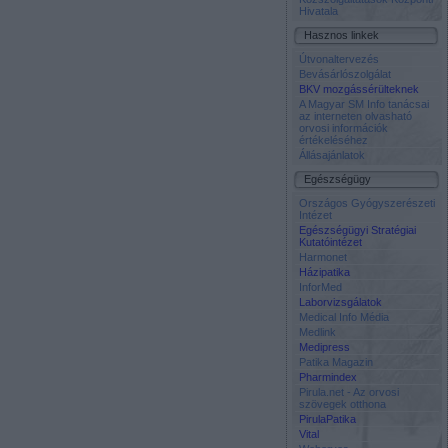
Hivatala
Hasznos linkek
Útvonaltervezés
Bevásárlószolgálat
BKV mozgássérülteknek
A Magyar SM Info tanácsai
az interneten olvasható
orvosi információk
értékeléséhez
Állásajánlatok
Egészségügy
Országos Gyógyszerészeti
Intézet
Egészségügyi Stratégiai
Kutatóintézet
Harmonet
Házipatika
InforMed
Laborvizsgálatok
Medical Info Média
Medlink
Medipress
Patika Magazin
Pharmindex
Pirula.net - Az orvosi
szövegek otthona
PirulaPatika
Vital