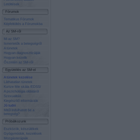
Letöltések
Fórumok
Tematikus Fórumok
Képfeltöltés a Fórumokba
Az SM-ről
Mi az SM?
Ismertetők a betegségről
A tünetek
Hogyan diagnosztizálják
Hogyan kezelik
Őszintén az SM-ről
Együttélés az SM-el
A tünetek kezelése
Láthatatlan tünetek
Kurtze féle skála /EDSS/
A pszichológia oldaláról
Szexualitás
Kiegészítő információk
Jó tudni
Mitől indulhatott be a
betegség?
Próbálkozunk
Eszközök, készülékek
Gyógymódok, kezelések
Mozgásterápiák