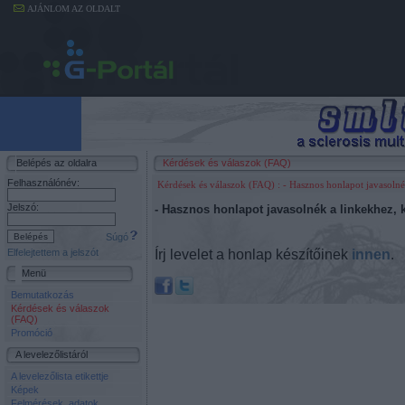
AJÁNLOM AZ OLDALT
Belépés az oldalra
Kérdések és válaszok (FAQ)
Felhasználónév:
Kérdések és válaszok (FAQ)
: - Hasznos honlapot javasolné
Jelszó:
- Hasznos honlapot javasolnék a linkekhez, 
Súgó
Írj levelet a honlap készítőinek
innen
.
Elfelejtettem a jelszót
Menü
Bemutatkozás
Kérdések és válaszok
(FAQ)
Promóció
A levelezőlistáról
A levelezőlista etikettje
Képek
Felmérések, adatok