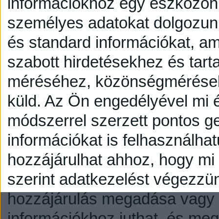
információkhoz egy eszközön,
személyes adatokat dolgozunk
és standard információkat, a
szabott hirdetésekhez és tart
méréséhez, közönségmérésekh
küld.
Az Ön engedélyével mi é
módszerrel szerzett pontos g
információkat is felhasználhat
hozzájárulhat ahhoz, hogy mi é
szerint adatkezelést végezzü
hozzájárulás megadása vagy e
információkhoz juthat, és megv