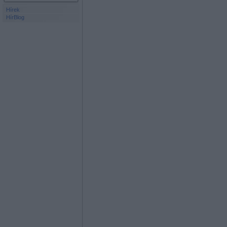
Hírek
HírBlog