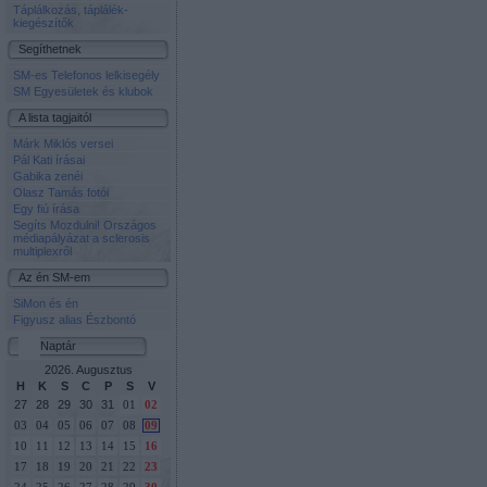
Táplálkozás, táplálék-
kiegészítők
Segíthetnek
SM-es Telefonos lelkisegély
SM Egyesületek és klubok
A lista tagjaitól
Márk Miklós versei
Pál Kati írásai
Gabika zenéi
Olasz Tamás fotói
Egy fiú írása
Segíts Mozdulni! Országos
médiapályázat a sclerosis
multiplexről
Az én SM-em
SiMon és én
Figyusz alias Észbontó
Naptár
2026. Augusztus
H
K
S
C
P
S
V
27
28
29
30
31
01
02
03
04
05
06
07
08
09
10
11
12
13
14
15
16
17
18
19
20
21
22
23