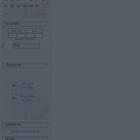
24
25
26
27
28
29
30
01
02
03
04
05
31
<<
>>
Számláló
Indulás: 2004-03-20
Óra
Partnerek
Szavazás
Lezárt szavazások
Archiv