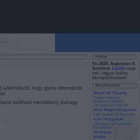
Névnap
Ma
2026. Augusztus 8.
Szombat
,
László
napja
van, nagyon boldog
névnapot kívánunk.
SM szervezetek
 azért készül, hogy gyors információt
ül.
Magyar SM Társaság
Magyar Sclerosis
Multiplexes Betegek
ldalon található menükben), és/vagy
Országos Szövetsége
Békés Megyei SM egyesület
Fejér Megyei SM Egyesület
Győri SM Egyesület
„SMaragd” SM Egyesület
Kecskemét
SM Szolnok
MSMBA