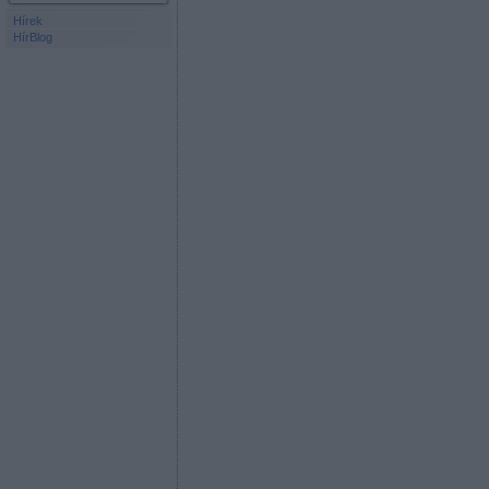
Hírek
HírBlog