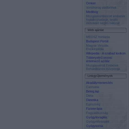
Omker
Vonóhorog platformok
Medibog
Mozgáskorlátozott emberek
foglalkoztatását, önálló
életvitelét segítő hálózat
Web ajánlat
MEOSZ honlapja
Budapest Portál
Magyar Virtuális
Enciklopédia
Wikipedia - A szabad lexikon
Többnyelvű orvosi
értelmező azótár
Mozgássérült Emberek
Rehabilitációs Központja
Linkgyűjtemények
Akadálymentesítés
Cannabis
Beteg.lap
Diéta
Dietetika
Egészség
Fizioterápia
Fogyatékosság
Gyógylovaglás
Gyógynövények
Gyógytorna