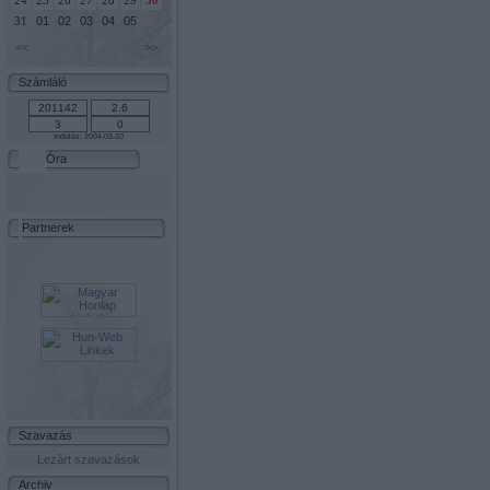
24
25
26
27
28
29
30
01
02
03
04
05
31
<<
>>
Számláló
Indulás: 2004-03-20
Óra
Partnerek
Szavazás
Lezárt szavazások
Archiv