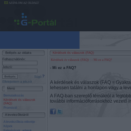
AJÁNLOM AZ OLDALT
Belépés az oldalra
Kérdések és válaszok (FAQ)
Felhasználónév:
Kérdések és válaszok (FAQ)
: - Mi ez a FAQ?
Jelszó:
- Mi ez a FAQ?
Súgó
A kérdések és válaszok (FAQ = Gyakran F
Elfelejtettem a jelszót
lehessen találni a honlapon vagy a lev
Menü
A FAQ-ban szereplő témákról a legtöbb 
Bemutatkozás
Kérdések és válaszok
további információforrásokhoz vezető in
(FAQ)
Promóció
A levelezőlistáról
A levelezőlista etikettje
Képek
Felmérések, adatok