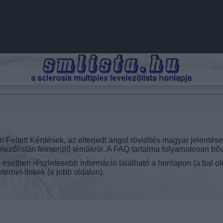
eltett Kérdések, az elterjedt angol rövidítés magyar jelentése)
elezőlistán felmerülő témákról. A FAQ tartalma folyamatosan bőv
esetben részletesebb információ található a honlapon (a bal o
ternet-linkek (a jobb oldalon).