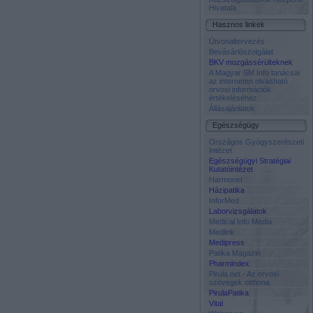
Hivatala
Hasznos linkek
Útvonaltervezés
Bevásárlószolgálat
BKV mozgássérülteknek
A Magyar SM Info tanácsai
az interneten olvasható
orvosi információk
értékeléséhez
Állásajánlatok
Egészségügy
Országos Gyógyszerészeti
Intézet
Egészségügyi Stratégiai
Kutatóintézet
Harmonet
Házipatika
InforMed
Laborvizsgálatok
Medical Info Média
Medlink
Medipress
Patika Magazin
Pharmindex
Pirula.net - Az orvosi
szövegek otthona
PirulaPatika
Vital