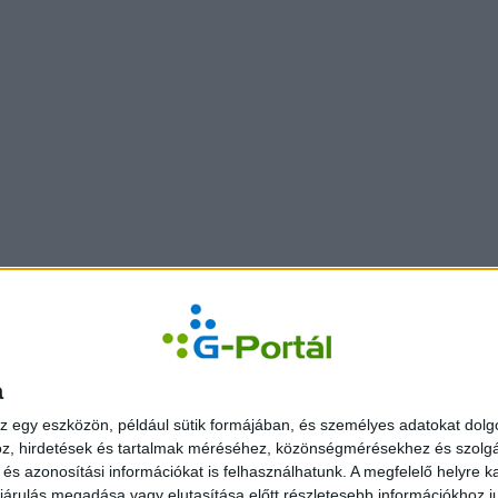
a
z egy eszközön, például sütik formájában, és személyes adatokat dolgo
z, hirdetések és tartalmak méréséhez, közönségmérésekhez és szolgál
s azonosítási információkat is felhasználhatunk. A megfelelő helyre ka
árulás megadása vagy elutasítása előtt részletesebb információkhoz jut