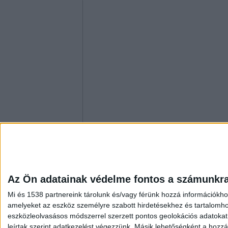
Az Ön adatainak védelme fontos a számunkr
Mi és 1538 partnereink tárolunk és/vagy férünk hozzá információkho
amelyeket az eszköz személyre szabott hirdetésekhez és tartalomho
eszközleolvasásos módszerrel szerzett pontos geolokációs adatokat é
leírtak szerint adatkezelést végezzünk. Másik lehetőségként a hozzáj