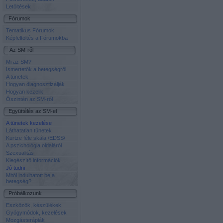
Letöltések
Fórumok
Tematikus Fórumok
Képfeltöltés a Fórumokba
Az SM-ről
Mi az SM?
Ismertetők a betegségről
A tünetek
Hogyan diagnosztizálják
Hogyan kezelik
Őszintén az SM-ről
Együttélés az SM-el
A tünetek kezelése
Láthatatlan tünetek
Kurtze féle skála /EDSS/
A pszichológia oldaláról
Szexualitás
Kiegészítő információk
Jó tudni
Mitől indulhatott be a
betegség?
Próbálkozunk
Eszközök, készülékek
Gyógymódok, kezelések
Mozgásterápiák