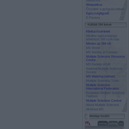
Weborvos
Webpatikus
Őssejtek a gyógyászatban
Egészségfigyelő
E.Paciens
Külföldi SM linkek
Klinikai kísérletek
Medline egészségügyi
adatbázis SM szekciója
Minden az SM-ről
MS World
MS Society of Canada
Multiple Sclerosis Resource
Centre
MS Society of UK
National Multiple Sclerosis
Society
MS-Webring (német)
Multiple Sclerosis Trust
Multiple Sclerosis
International Federation
European Multiple Sclerosis
Platform
Multiple Sclerosis Central
About Multiple Sclerosis
All About MS
Weblap fordító