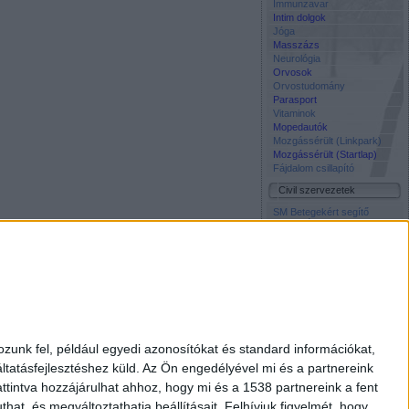
Immunzavar
Intim dolgok
Jóga
Masszázs
Neurológia
Orvosok
Orvostudomány
Parasport
Vitaminok
Mopedautók
Mozgássérült (Linkpark)
Mozgássérült (Startlap)
Fájdalom csillapító
Civil szervezetek
SM Betegekért segítő
közösség Facebook oldala
Napos Oldal Alapítvány
Szocháló -
Társadalomtudomány on-
line
Életmentő Központi
Inkubátor Alapitvany
Média
Civil Rádió
zunk fel, például egyedi azonosítókat és standard információkat,
Élet és Tudomány
tatásfejlesztéshez küld.
Az Ön engedélyével mi és a partnereink
Free TV
Interpress Magazin
ttintva hozzájárulhat ahhoz, hogy mi és a 1538 partnereink a fent
National Geographic
hat, és megváltoztathatja beállításait.
Felhívjuk figyelmét, hogy