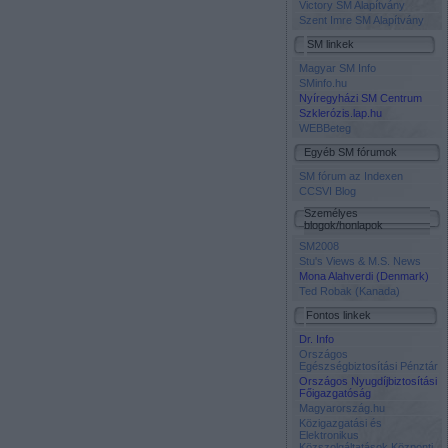
Victory SM Alapítvány
Szent Imre SM Alapítvány
SM linkek
Magyar SM Info
SMinfo.hu
Nyíregyházi SM Centrum
Szklerózis.lap.hu
WEBBeteg
Egyéb SM fórumok
SM fórum az Indexen
CCSVI Blog
Személyes
blogok/honlapok
SM2008
Stu's Views & M.S. News
Mona Alahverdi (Denmark)
Ted Robak (Kanada)
Fontos linkek
Dr. Info
Országos
Egészségbiztosítási Pénztár
Országos Nyugdíjbiztosítási
Főigazgatóság
Magyarország.hu
Közigazgatási és
Elektronikus
Közszolgáltatások Központi