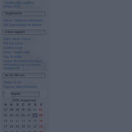
Táplálkozás, táplálék-
kiegészítők
Segíthetnek
SM-es Telefonos lelkisegély
SM Egyesületek és klubok
A lista tagjaitól
Márk Miklós versei
Pál Kati írásai
Gabika zenéi
Olasz Tamás fotói
Egy fiú írása
Segíts Mozdulni! Országos
médiapályázat a sclerosis
multiplexről
Az én SM-em
SiMon és én
Figyusz alias Észbontó
Naptár
2026. Augusztus
H
K
S
C
P
S
V
27
28
29
30
31
01
02
03
04
05
06
07
08
09
10
11
12
13
14
15
16
17
18
19
20
21
22
23