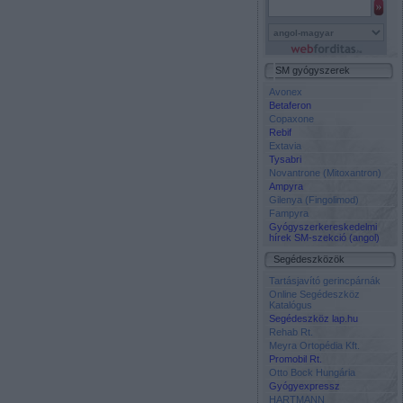
SM gyógyszerek
Avonex
Betaferon
Copaxone
Rebif
Extavia
Tysabri
Novantrone (Mitoxantron)
Ampyra
Gilenya (Fingolimod)
Fampyra
Gyógyszerkereskedelmi
hírek SM-szekció (angol)
Segédeszközök
Tartásjavító gerincpárnák
Online Segédeszköz
Katalógus
Segédeszköz lap.hu
Rehab Rt.
Meyra Ortopédia Kft.
Promobil Rt.
Otto Bock Hungária
Gyógyexpressz
HARTMANN