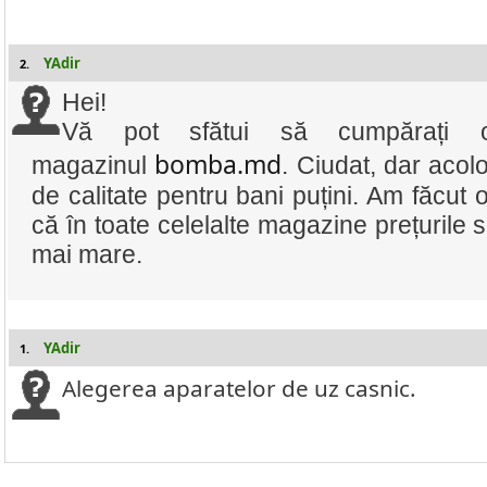
YAdir
2.
Hei!
Vă pot sfătui să cumpărați
bomba.md
magazinul
. Ciudat, dar acol
de calitate pentru bani puțini. Am făcut 
că în toate celelalte magazine prețurile
mai mare.
YAdir
1.
Alegerea aparatelor de uz casnic.