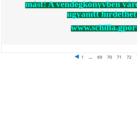
mást! A vendégkönyvben váro
ugyanitt hirdethett
www.schilla.gpor
1
...
69
70
71
72