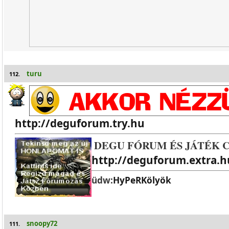
turu
112.
http://deguforum.try.hu
DEGU FÓRUM ÉS JÁTÉK 
http://deguforum.extra.h
üdw:
HyPeRKölyök
snoopy72
111.