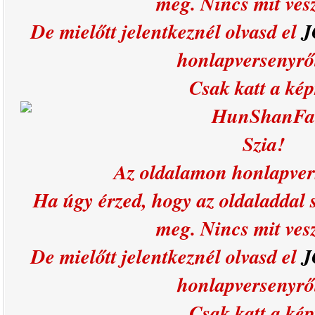
meg. Nincs mit ves
De mielőtt jelentkeznél olvasd el
J
honlapversenyr
Csak katt a kép
HunShanFa
Szia!
Az oldalamon honlapver
Ha úgy érzed, hogy az oldaladdal s
meg. Nincs mit ves
De mielőtt jelentkeznél olvasd el
J
honlapversenyr
Csak katt a kép