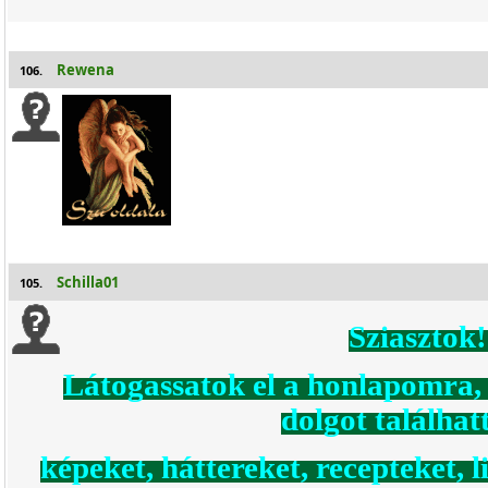
Rewena
106.
Schilla01
105.
Sziasztok!
Látogassatok el a honlapomra,
dolgot találhat
képeket, háttereket, recepteket, 