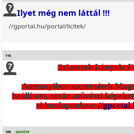
Ilyet még nem láttál !!!
//gportal.hu/portal/licitek/
110.
Sziasztok Lányok, F
Amennyiben szeretnétek Magat
beállított, netán művészi képeke
el honlapunkra:
//gportal.
passive
109.