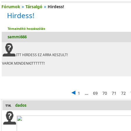
»
»
Fórumok
Társalgó
Hirdess!
Hirdess!
Témaindító hozzászólás
sammi666
ITT HIRDESS EZ ARRA KESZULT!
VAROK MINDENKITTTTTT!
1
...
69
70
71
72
dados
114.