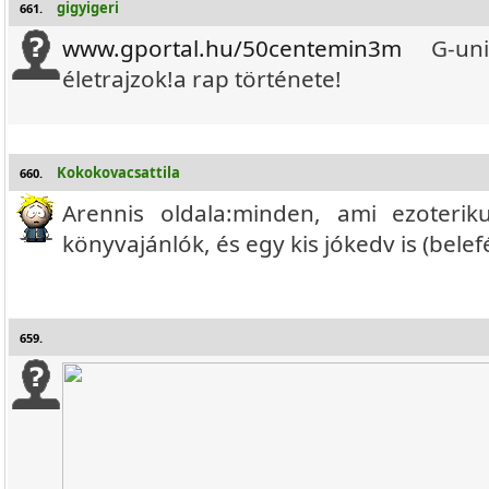
gigyigeri
661.
www.gportal.hu/50centemin3m
G-unit
életrajzok!a rap története!
Kokokovacsattila
660.
Arennis oldala:minden, ami ezoterik
könyvajánlók, és egy kis jókedv is (belef
659.