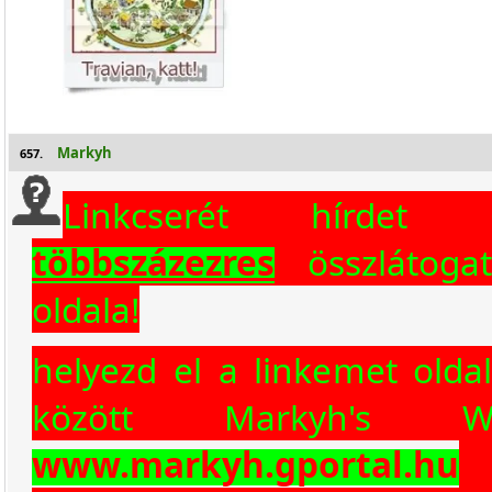
Markyh
657.
Linkcserét hírdet 
többszázezres
összlátogat
oldala!
helyezd el a linkemet olda
között Markyh's We
www.markyh.gportal.hu
o