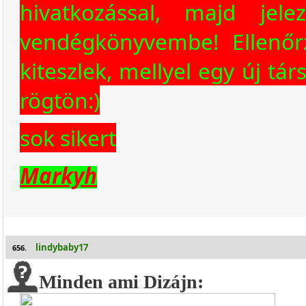
hivatkozással, majd jel
vendégkönyvembe! Ellenőr
kiteszlek, mellyel egy új társ
rögtön:)
sok sikert
Markyh
lindybaby17
656.
Minden ami Dizájn: