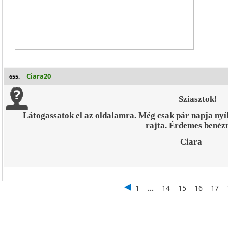
Ciara20
655.
Sziasztok!
Látogassatok el az oldalamra. Még csak pár napja ny
rajta. Érdemes benézn
Ciara
1
...
14
15
16
17