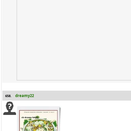
dreamy22
658.