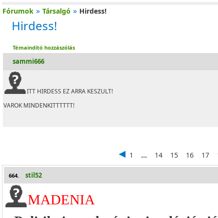
»
»
Fórumok
Társalgó
Hirdess!
Hirdess!
Témaindító hozzászólás
sammi666
ITT HIRDESS EZ ARRA KESZULT!
VAROK MINDENKITTTTTT!
1
...
14
15
16
17
stil52
664.
MADENIA