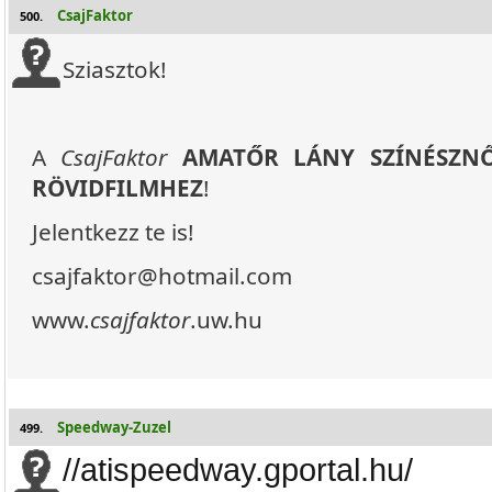
CsajFaktor
500.
Sziasztok!
A
CsajFaktor
AMATŐR LÁNY SZÍNÉSZNŐ
RÖVIDFILMHEZ
!
Jelentkezz te is!
csajfaktor@hotmail.com
www.
csajfaktor
.uw.hu
Speedway-Zuzel
499.
//atispeedway.gportal.hu/