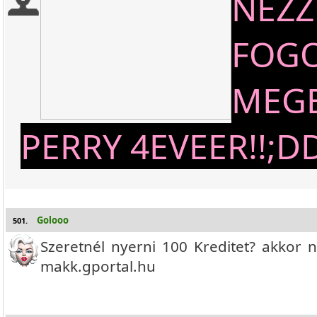
NÉZ
FOG
MEGB
PERRY 4EVEER!!;D
Golooo
501.
Szeretnél nyerni 100 Kreditet? akkor 
makk.gportal.hu