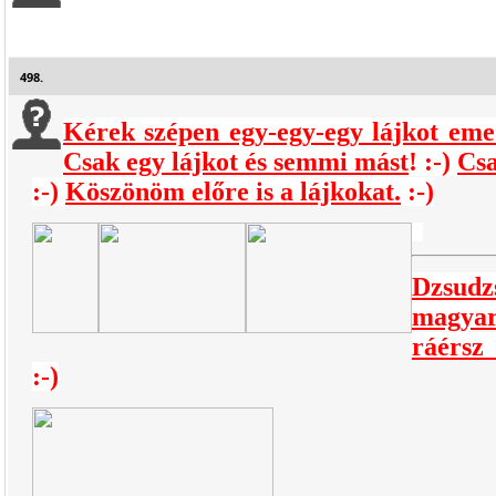
498.
Kérek szépen egy-egy-egy lájkot eme
Csak egy lájkot és semmi mást
! :-)
Csa
:-)
Köszönöm előre is a lájkokat.
:-)
_
_
Dzsud
magyar
ráérsz
:-)