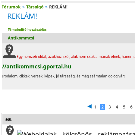
»
»
Fórumok
Társalgó
REKLÁM!
REKLÁM!
Témaindító hozzászólás
Antikommcsi
Egy nemzeti oldal, azokhoz szól, akik nem csak a mának élnek, hanem a 
//antikommcsi.gportal.hu
Irodalom, cikkek, versek, képek, jó társaság, és még számtalan dolog vár!
1
2
3
4
5
6
505.